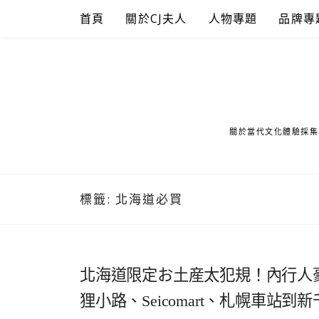
Skip
首頁
關於CJ夫人
人物專題
品牌專
to
content
關於當代文化體驗採集
標籤:
北海道必買
北海道限定お土産太犯規！內行人
狸小路、Seicomart、札幌車站到