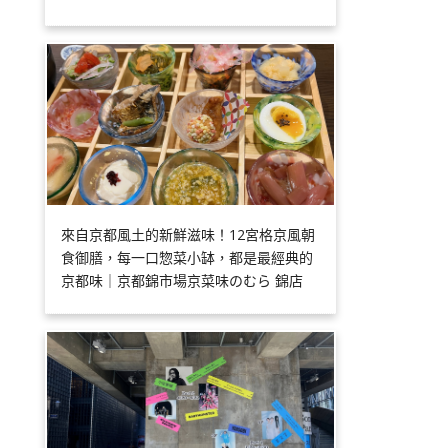
來自京都風土的新鮮滋味！12宮格京風朝
食御膳，每一口惣菜小缽，都是最經典的
京都味｜京都錦市場京菜味のむら 錦店