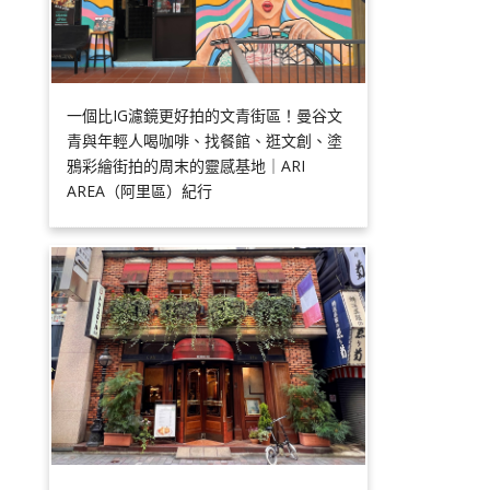
一個比IG濾鏡更好拍的文青街區！曼谷文
青與年輕人喝咖啡、找餐館、逛文創、塗
鴉彩繪街拍的周末的靈感基地｜ARI
AREA（阿里區）紀行