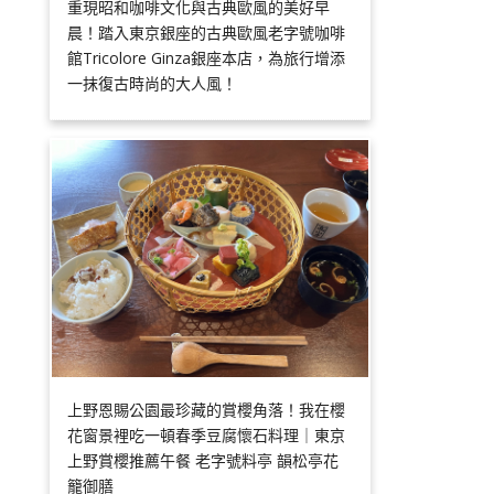
重現昭和咖啡文化與古典歐風的美好早
晨！踏入東京銀座的古典歐風老字號咖啡
館Tricolore Ginza銀座本店，為旅行增添
一抹復古時尚的大人風！
上野恩賜公園最珍藏的賞櫻角落！我在櫻
花窗景裡吃一頓春季豆腐懷石料理｜東京
上野賞櫻推薦午餐 老字號料亭 韻松亭花
籠御膳