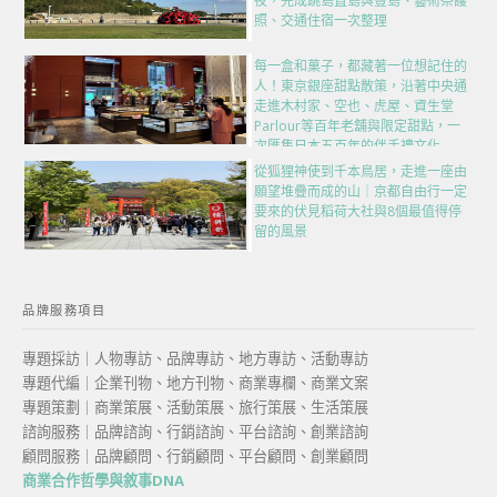
夜，完成跳島直島與豐島、藝術祭護
照、交通住宿一次整理
每一盒和菓子，都藏著一位想記住的
人！東京銀座甜點散策，沿著中央通
走進木村家、空也、虎屋、資生堂
Parlour等百年老舖與限定甜點，一
次匯集日本五百年的伴手禮文化
從狐狸神使到千本鳥居，走進一座由
願望堆疊而成的山｜京都自由行一定
要來的伏見稻荷大社與8個最值得停
留的風景
品牌服務項目
專題採訪｜人物專訪、品牌專訪、地方專訪、活動專訪
專題代編｜企業刊物、地方刊物、商業專欄、商業文案
專題策劃｜商業策展、活動策展、旅行策展、生活策展
諮詢服務｜品牌諮詢、行銷諮詢、平台諮詢、創業諮詢
顧問服務｜品牌顧問、行銷顧問、平台顧問、創業顧問
商業合作哲學與敘事DNA