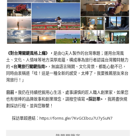
《對台灣關鍵風格上癮》
，
是由CJ夫人製作的台灣專題；運用台灣風
土、文化、人情味等地方深厚底蘊，構成專為旅行者認識台灣獨特魅力
的
<台灣旅行關鍵指南>
，無論語言隔閡、文化背景，都能心動不已，
同時由衷稱道「哇！這是一種全新的感受，太棒了，我要推薦朋友來台
灣旅行！」
目前，
我仍在持續挖掘用心生活、處事謹慎的匠人職人創業家，如果您
也有很棒的品牌故事和創業理念，請撥空填寫
<
採訪單
>
，我將盡快規
劃採訪行程，並與您聯繫！
採訪單超連結：
https://forms.gle/7KvGCEbcu7U7ySuN7
熱門關鍵字