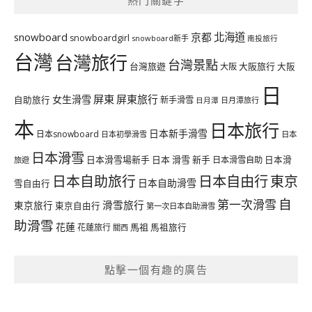
北海道
snowboard
京都
snowboardgirl
snowboard新手
南投旅行
台灣
台灣旅行
台灣景點
台灣旅遊
大阪旅行
大阪
大阪
日
屏東
屏東旅行
女生滑雪
自助旅行
新手滑雪
日月潭旅行
日月潭
本
日本旅行
日本新手滑雪
日本snowboard
日本初學滑雪
日本
日本滑雪
日本滑雪場新手
日本 滑雪 新手
日本滑雪自助
日本滑
旅遊
日本自由行
日本自助旅行
東京
日本自助滑雪
雪自由行
自
第一次滑雪
滑雪旅行
東京旅行
東京自由行
第一次日本自助滑雪
助滑雪
花蓮
馬祖
花蓮旅行
馬祖旅行
關西
點擊一個有趣的廣告