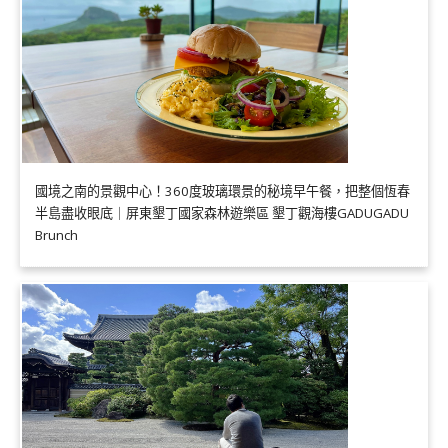
國境之南的景觀中心！360度玻璃環景的秘境早午餐，把整個恆春
半島盡收眼底｜屏東墾丁國家森林遊樂區 墾丁觀海樓GADUGADU
Brunch