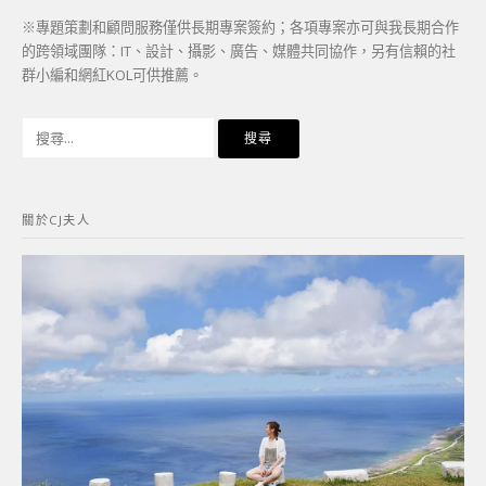
※專題策劃和顧問服務僅供長期專案簽約；各項專案亦可與我長期合作
的跨領域團隊：IT、設計、攝影、廣告、媒體共同協作，另有信賴的社
群小編和網紅KOL可供推薦。
搜
尋
關
鍵
關於CJ夫人
字: