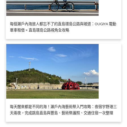
每個瀨戶內海旅人都忘不了的直島環島公路與坡道：OUGIYA 電動
單車租借 × 直島環島公路視角全攻略
每天醒來都是不同的海！瀨戶內海藝術祭入門攻略：夜宿宇野港三
天兩夜，完成跳島直島與豐島、藝術祭護照、交通住宿一次整理