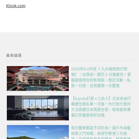
Klook.com
最新議題
2026年8-9月號《 九州福岡旅行情
報》｜出發前一週花 5 分鐘看完！掌
握最值得去的新景點、限定活動、私
房一日遊、住宿優惠一次整理
【Agoda訂房 x CJ夫人】日本自由行
嚴選住宿名單一次看！內行旅行者的
方法挑選日本質感住宿，每周更新專
屬訂房優惠與折扣碼
每天醒來都是不同的海！瀨戶內海藝
術祭入門攻略：夜宿宇野港三天兩