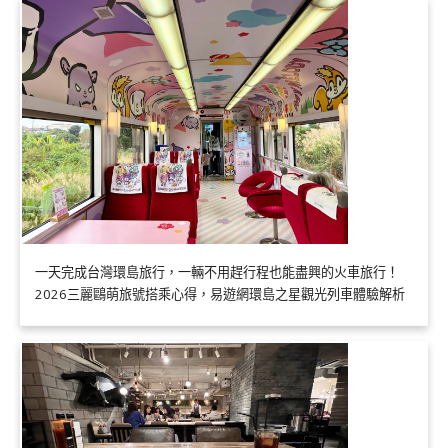
一天完成台灣環島旅行，一輛不用趕行程也能盡興的火車旅行！
2026三麗鷗萌旅號搭乘心得，易遊網環島之星觀光列車體驗解析