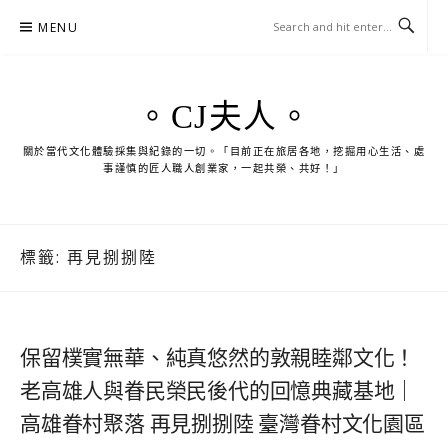
Skip
MENU
to
content
。CJ夫人。
關於當代文化體驗採集與紀錄的一切。「目前正在旅居各地，挖掘用心生活、處
事謹慎的匠人職人創業家，一起共榮、共好！」
標籤:
再見捌捌陸
保留樸實無華、純真悠然的敦親睦鄰文化！
老高雄人與眷民榮民後代的回憶典藏基地｜
高雄眷村聚落 再見捌捌陸 臺灣眷村文化園區