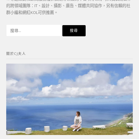
的跨領域團隊：IT、設計、攝影、廣告、媒體共同協作，另有信賴的社
群小編和網紅KOL可供推薦。
搜
尋
關
鍵
關於CJ夫人
字: