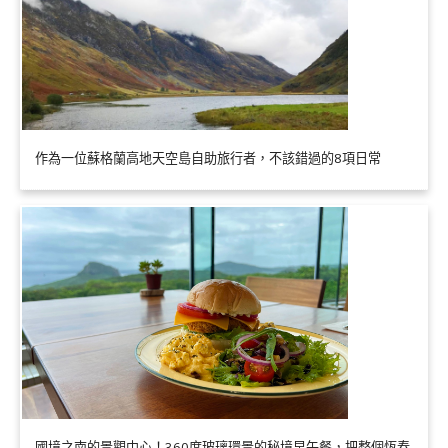
作為一位蘇格蘭高地天空島自助旅行者，不該錯過的8項日常
國境之南的景觀中心！360度玻璃環景的秘境早午餐，把整個恆春