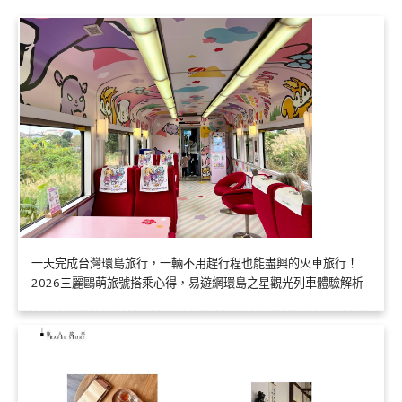
一天完成台灣環島旅行，一輛不用趕行程也能盡興的火車旅行！
2026三麗鷗萌旅號搭乘心得，易遊網環島之星觀光列車體驗解析