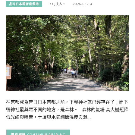
品味日本輕奢度假地
。CJ夫人。
2026-05-14
在京都成為昔日日本首都之前，下鴨神社就已經存在了；而下
鴨神社最與眾不同的地方，是森林。 森林的氣場 高大樹冠降
低光線與噪音，土壤與水氣調節溫度與濕…
CONTINUE READING