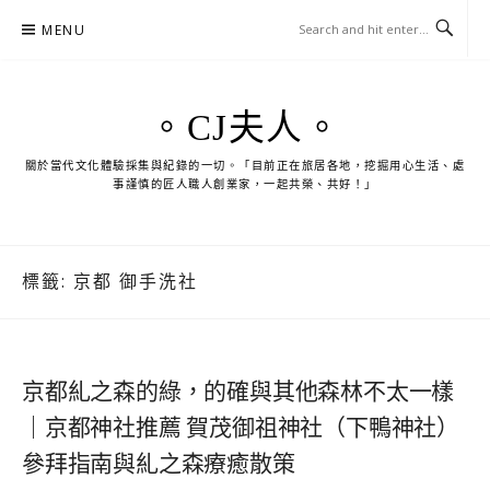
Skip
MENU
to
content
。CJ夫人。
關於當代文化體驗採集與紀錄的一切。「目前正在旅居各地，挖掘用心生活、處
事謹慎的匠人職人創業家，一起共榮、共好！」
標籤:
京都 御手洗社
京都糺之森的綠，的確與其他森林不太一樣
｜京都神社推薦 賀茂御祖神社（下鴨神社）
參拜指南與糺之森療癒散策