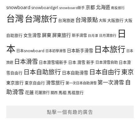
北海道
snowboard
京都
snowboardgirl
snowboard新手
南投旅行
台灣
台灣旅行
台灣景點
台灣旅遊
大阪旅行
大阪
大阪
日
屏東
屏東旅行
女生滑雪
自助旅行
新手滑雪
日月潭旅行
日月潭
本
日本旅行
日本新手滑雪
日本snowboard
日本初學滑雪
日本
日本滑雪
日本滑雪場新手
日本 滑雪 新手
日本滑雪自助
日本滑
旅遊
日本自由行
日本自助旅行
東京
日本自助滑雪
雪自由行
自
第一次滑雪
滑雪旅行
東京旅行
東京自由行
第一次日本自助滑雪
助滑雪
花蓮
馬祖
花蓮旅行
馬祖旅行
關西
點擊一個有趣的廣告