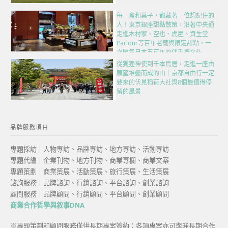
每一盒和菓子，都藏著一位想記住的
人！東京銀座甜點散策，沿著中央通
走進木村家、空也、虎屋、資生堂
Parlour等百年老舖與限定甜點，一
次匯集日本五百年的伴手禮文化
從狐狸神使到千本鳥居，走進一座由
願望堆疊而成的山｜京都自由行一定
要來的伏見稻荷大社與8個最值得停
留的風景
品牌服務項目
專題採訪｜人物專訪、品牌專訪、地方專訪、活動專訪
專題代編｜企業刊物、地方刊物、商業專欄、商業文案
專題策劃｜商業策展、活動策展、旅行策展、生活策展
諮詢服務｜品牌諮詢、行銷諮詢、平台諮詢、創業諮詢
顧問服務｜品牌顧問、行銷顧問、平台顧問、創業顧問
商業合作哲學與敘事DNA
※專題策劃和顧問服務僅供長期專案簽約；各項專案亦可與我長期合作