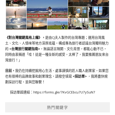
《對台灣關鍵風格上癮》
，
是由CJ夫人製作的台灣專題；運用台灣風
土、文化、人情味等地方深厚底蘊，構成專為旅行者認識台灣獨特魅力
的
<台灣旅行關鍵指南>
，無論語言隔閡、文化背景，都能心動不已，
同時由衷稱道「哇！這是一種全新的感受，太棒了，我要推薦朋友來台
灣旅行！」
目前，
我仍在持續挖掘用心生活、處事謹慎的匠人職人創業家，如果您
也有很棒的品牌故事和創業理念，請撥空填寫
<
採訪單
>
，我將盡快規
劃採訪行程，並與您聯繫！
採訪單超連結：
https://forms.gle/7KvGCEbcu7U7ySuN7
熱門關鍵字