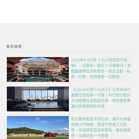
最新議題
2026年8-9月號《 九州福岡旅行情
報》｜出發前一週花 5 分鐘看完！掌
握最值得去的新景點、限定活動、私
房一日遊、住宿優惠一次整理
【Agoda訂房 x CJ夫人】日本自由行
嚴選住宿名單一次看！內行旅行者的
方法挑選日本質感住宿，每周更新專
屬訂房優惠與折扣碼
每天醒來都是不同的海！瀨戶內海藝
術祭入門攻略：夜宿宇野港三天兩
夜，完成跳島直島與豐島、藝術祭護
照、交通住宿一次整理