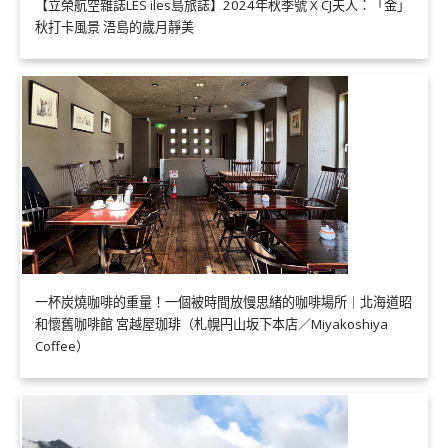
【立榮航空雜誌LES iles島旅誌】2024年秋季號 X CJ夫人：「金」
秋打卡風景 浯島的歲月靜美
一杯炭燒咖啡的重量！一個被時間放慢思緒的咖啡場所｜北海道昭
和懷舊咖啡館 宮越屋珈琲（札幌円山坂下本店／Miyakoshiya
Coffee）