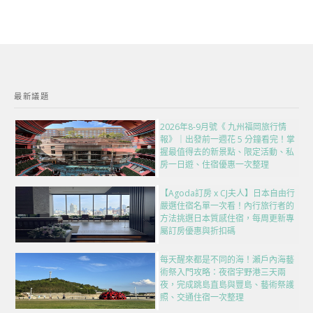
最新議題
2026年8-9月號《 九州福岡旅行情
報》｜出發前一週花 5 分鐘看完！掌
握最值得去的新景點、限定活動、私
房一日遊、住宿優惠一次整理
【Agoda訂房 x CJ夫人】日本自由行
嚴選住宿名單一次看！內行旅行者的
方法挑選日本質感住宿，每周更新專
屬訂房優惠與折扣碼
每天醒來都是不同的海！瀨戶內海藝
術祭入門攻略：夜宿宇野港三天兩
夜，完成跳島直島與豐島、藝術祭護
照、交通住宿一次整理