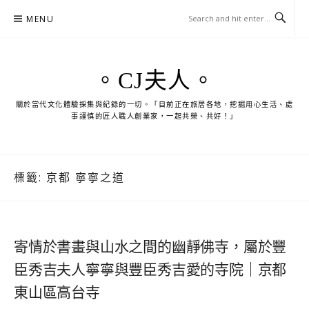
Skip
MENU
to
content
。CJ夫人。
關於當代文化體驗採集與紀錄的一切。「目前正在旅居各地，挖掘用心生活、處
事謹慎的匠人職人創業家，一起共榮、共好！」
標籤:
京都 寧寧之道
寄情於書畫與山水之間的幽靜佛寺，屬於豐
臣秀吉夫人寧寧與豐臣秀吉愛的寺院｜京都
東山區高台寺