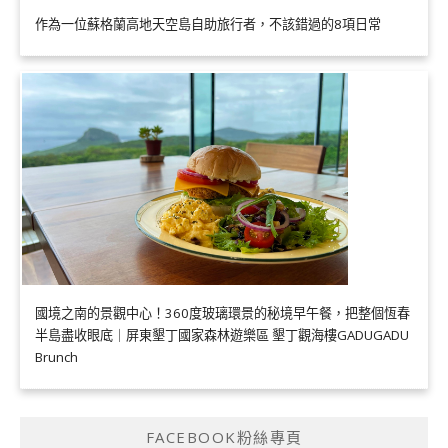
作為一位蘇格蘭高地天空島自助旅行者，不該錯過的8項日常
國境之南的景觀中心！360度玻璃環景的秘境早午餐，把整個恆春
半島盡收眼底｜屏東墾丁國家森林遊樂區 墾丁觀海樓GADUGADU
Brunch
FACEBOOK粉絲專頁