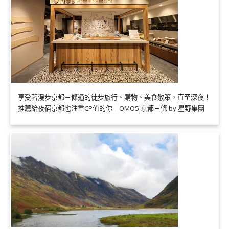
享受著漫步京都三條通的徒步旅行、購物、美食散策，直至深夜！
推薦給夜宿京都也注重CP值的你｜OMO5 京都三條 by 星野集團