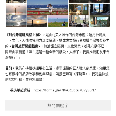
《對台灣關鍵風格上癮》
，
是由CJ夫人製作的台灣專題；運用台灣風
土、文化、人情味等地方深厚底蘊，構成專為旅行者認識台灣獨特魅力
的
<台灣旅行關鍵指南>
，無論語言隔閡、文化背景，都能心動不已，
同時由衷稱道「哇！這是一種全新的感受，太棒了，我要推薦朋友來台
灣旅行！」
目前，
我仍在持續挖掘用心生活、處事謹慎的匠人職人創業家，如果您
也有很棒的品牌故事和創業理念，請撥空填寫
<
採訪單
>
，我將盡快規
劃採訪行程，並與您聯繫！
採訪單超連結：
https://forms.gle/7KvGCEbcu7U7ySuN7
熱門關鍵字