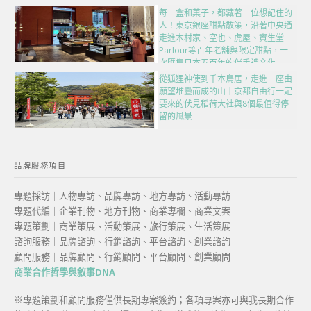
每一盒和菓子，都藏著一位想記住的
人！東京銀座甜點散策，沿著中央通
走進木村家、空也、虎屋、資生堂
Parlour等百年老舖與限定甜點，一
次匯集日本五百年的伴手禮文化
從狐狸神使到千本鳥居，走進一座由
願望堆疊而成的山｜京都自由行一定
要來的伏見稻荷大社與8個最值得停
留的風景
品牌服務項目
專題採訪｜人物專訪、品牌專訪、地方專訪、活動專訪
專題代編｜企業刊物、地方刊物、商業專欄、商業文案
專題策劃｜商業策展、活動策展、旅行策展、生活策展
諮詢服務｜品牌諮詢、行銷諮詢、平台諮詢、創業諮詢
顧問服務｜品牌顧問、行銷顧問、平台顧問、創業顧問
商業合作哲學與敘事DNA
※專題策劃和顧問服務僅供長期專案簽約；各項專案亦可與我長期合作