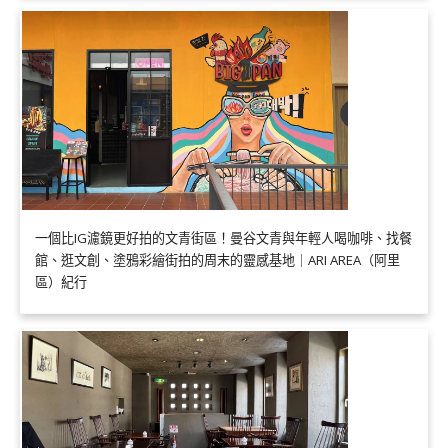
一個比IG濾鏡更好拍的文青街區！曼谷文青與年輕人喝咖啡、找餐
館、逛文創、塗鴉彩繪街拍的周末的靈感基地｜ARI AREA（阿里
區）紀行