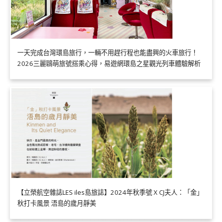
一天完成台灣環島旅行，一輛不用趕行程也能盡興的火車旅行！
2026三麗鷗萌旅號搭乘心得，易遊網環島之星觀光列車體驗解析
【立榮航空雜誌LES iles島旅誌】2024年秋季號 X CJ夫人：「金」
秋打卡風景 浯島的歲月靜美