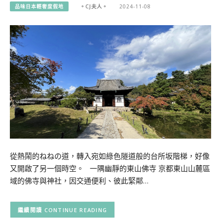
品味日本輕奢度假地
。CJ夫人。
2024-11-08
從熱鬧的ねねの道，轉入宛如綠色隧道般的台所坂階梯，好像
又開啟了另一個時空。 一隅幽靜的東山佛寺 京都東山山麓區
域的佛寺與神社，因交通便利、彼此緊鄰…
CONTINUE READING