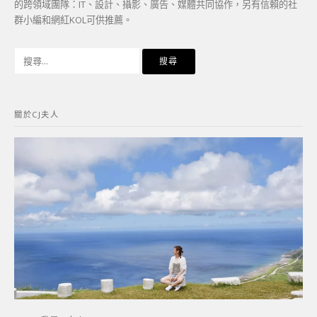
的跨領域團隊：IT、設計、攝影、廣告、媒體共同協作，另有信賴的社
群小編和網紅KOL可供推薦。
搜
尋
關
鍵
關於CJ夫人
字: