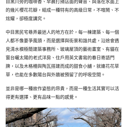
目黑川旁的咖啡香、早晨打掃店面的聲音、與落在水面上
的幾片櫻花花瓣，組成一種特有的高級日常，不喧鬧、不
炫耀，卻極度講究。
中目黑民宅巷弄最迷人的地方在於，每一棟建築、每一個
人都不像要爭風頭，而是選擇與街景和諧共處，沿途會遇
見清水模極簡建築事務所、玻璃屋頂的藝術畫室、有貓在
窗台曬太陽的老式洋房、住戶用英文書寫的春日寄語門
牌，以及木格柵與陶瓦搭建而成的甜食小舖，就連花花草
草，也能在多數陽台與外牆被預留了的呼吸空間。
並非是哪一種故作姿態的昂貴，而是一種生活其實可以活
得更有選擇、更有品味一點的感覺。