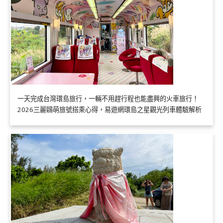
一天完成台灣環島旅行，一輛不用趕行程也能盡興的火車旅行！
2026三麗鷗萌旅號搭乘心得，易遊網環島之星觀光列車體驗解析