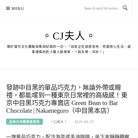
Skip
MENU
to
content
。CJ夫人。
關於當代文化體驗採集與紀錄的一切。「目前正在旅居各地，挖掘用心生活、處
事謹慎的匠人職人創業家，一起共榮、共好！」
發跡中目黑的單品巧克力，無論外帶或贈
禮，都能嚐到一種東京日常裡的高級感！東
京中目黑巧克力專賣店 Green Bean to Bar
Chocolate | Nakameguro（中目黑本店）
品味日本輕奢度假地
。CJ夫人。
2025-06-27
一塊單品巧克力，配冷泡茶或手沖咖啡，坐下來靜靜觀察