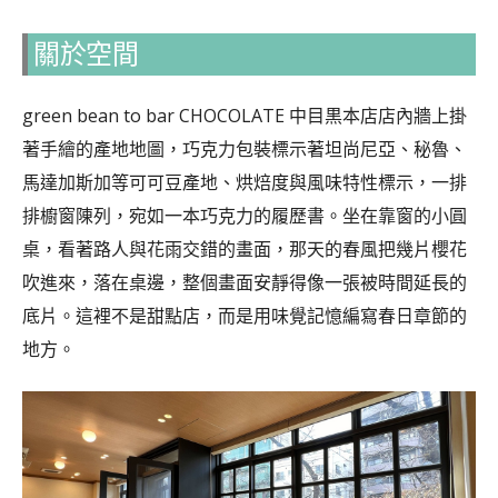
關於空間
green bean to bar CHOCOLATE 中目黒本店店內牆上掛
著手繪的產地地圖，巧克力包裝標示著坦尚尼亞、秘魯、
馬達加斯加等可可豆產地、烘焙度與風味特性標示，一排
排櫥窗陳列，宛如一本巧克力的履歷書。坐在靠窗的小圓
桌，看著路人與花雨交錯的畫面，那天的春風把幾片櫻花
吹進來，落在桌邊，整個畫面安靜得像一張被時間延長的
底片。這裡不是甜點店，而是用味覺記憶編寫春日章節的
地方。