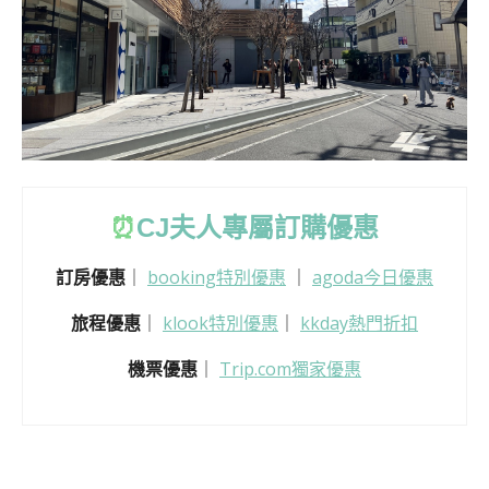
⏰
CJ
夫人專屬訂購優惠
訂房優惠
｜
booking特別優惠
｜
agoda今日優惠
旅程優惠
｜
klook特別優惠
｜
kkday熱門折扣
機票優惠
｜
Trip.com獨家優惠