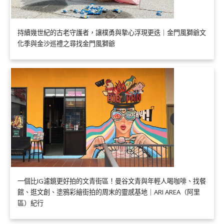
持續幾世紀的古老守護者，讓樸勇與摯心浮現更迭｜金門風獅爺文
化季與金沙巡禮之尋找金門風獅爺
一個比IG濾鏡更好拍的文青街區！曼谷文青與年輕人喝咖啡、找餐
館、逛文創、塗鴉彩繪街拍的周末的靈感基地｜ARI AREA（阿里
區）紀行