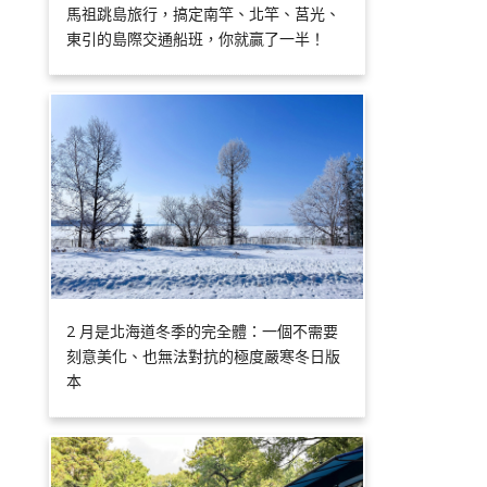
馬祖跳島旅行，搞定南竿、北竿、莒光、
東引的島際交通船班，你就贏了一半！
2 月是北海道冬季的完全體：一個不需要
刻意美化、也無法對抗的極度嚴寒冬日版
本