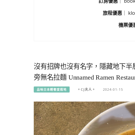
訂房優惠
｜
boo
旅程優惠
｜
k
機票優
沒有招牌也沒有名字，隱藏地下半
旁無名拉麵 Unnamed Ramen Restaur
。CJ夫人。
2024-01-15
品味日本輕奢度假地