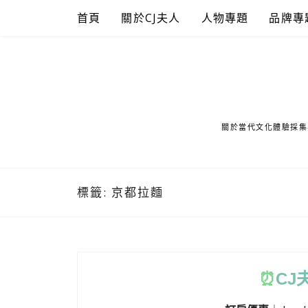
Skip
首頁
關於CJ夫人
人物專題
品牌專
to
content
關於當代文化體驗採集
標籤:
京都拉麵
⏰
CJ