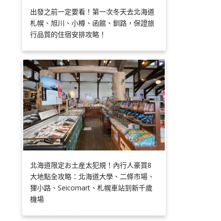
出發之前一定要看！第一次冬天去北海道
札幌、旭川、小樽、函館、釧路，保證旅
行品質的住宿安排攻略！
北海道限定お土産太犯規！內行人豪買8
大地點全攻略：北海道大學、二條市場、
狸小路、Seicomart、札幌車站到新千歲
機場