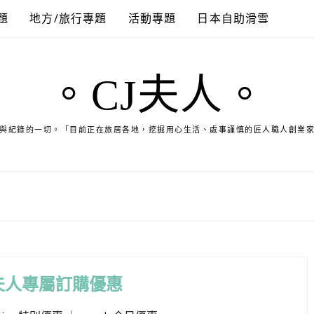
題
地方/旅行專題
活動專題
日本自助滑雪
。CJ夫人。
與紀錄的一切。「目前正在旅居各地，挖掘用心生活、處事謹慎的匠人職人創業
夫人專屬訂購優惠