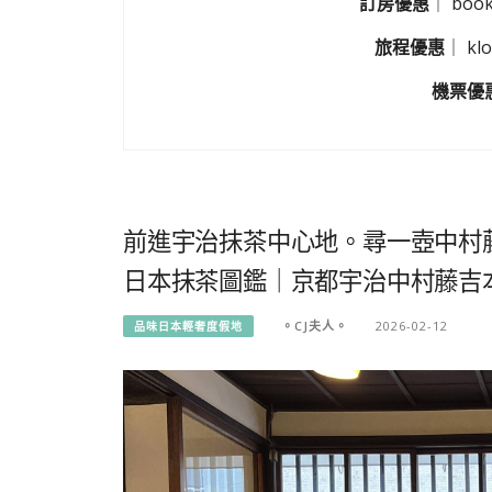
訂房優惠
｜
boo
旅程優惠
｜
k
機票優
前進宇治抹茶中心地。尋一壺中村
日本抹茶圖鑑｜京都宇治中村藤吉
。CJ夫人。
2026-02-12
品味日本輕奢度假地