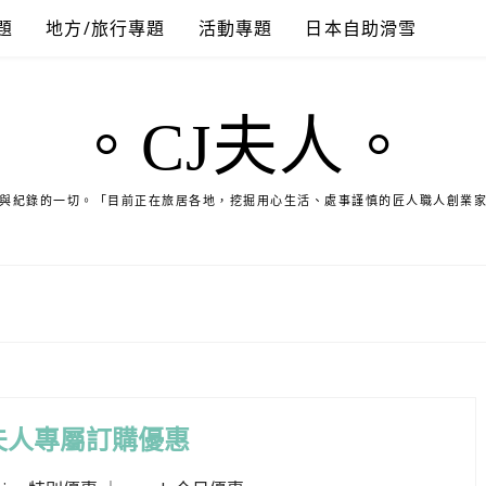
題
地方/旅行專題
活動專題
日本自助滑雪
。CJ夫人。
與紀錄的一切。「目前正在旅居各地，挖掘用心生活、處事謹慎的匠人職人創業
夫人專屬訂購優惠