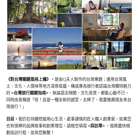
《對台灣關鍵風格上癮》
，
是由CJ夫人製作的台灣專題；運用台灣風
土、文化、人情味等地方深厚底蘊，構成專為旅行者認識台灣獨特魅力
的
<台灣旅行關鍵指南>
，無論語言隔閡、文化背景，都能心動不已，
同時由衷稱道「哇！這是一種全新的感受，太棒了，我要推薦朋友來台
灣旅行！」
目前，
我仍在持續挖掘用心生活、處事謹慎的匠人職人創業家，如果您
也有很棒的品牌故事和創業理念，請撥空填寫
<
採訪單
>
，我將盡快規
劃採訪行程，並與您聯繫！