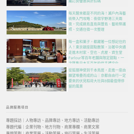
屬訂房優惠與折扣碼
每天醒來都是不同的海！瀨戶內海藝
術祭入門攻略：夜宿宇野港三天兩
夜，完成跳島直島與豐島、藝術祭護
照、交通住宿一次整理
每一盒和菓子，都藏著一位想記住的
人！東京銀座甜點散策，沿著中央通
走進木村家、空也、虎屋、資生堂
Parlour等百年老舖與限定甜點，一
次匯集日本五百年的伴手禮文化
從狐狸神使到千本鳥居，走進一座由
願望堆疊而成的山｜京都自由行一定
要來的伏見稻荷大社與8個最值得停
留的風景
品牌服務項目
專題採訪｜人物專訪、品牌專訪、地方專訪、活動專訪
專題代編｜企業刊物、地方刊物、商業專欄、商業文案
專題策劃｜商業策展、活動策展、旅行策展、生活策展