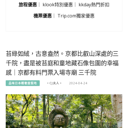
旅程優惠
｜
klook特別優惠
｜
kkday熱門折扣
機票優惠
｜
Trip.com獨家優惠
苔綠如絨，古意盎然。京都比叡山深處的三
千院，盡是被苔庭和童地藏石像包圍的幸福
感｜京都有料門票入場寺廟 三千院
品味日本輕奢度假地
。CJ夫人。
2024-04-24