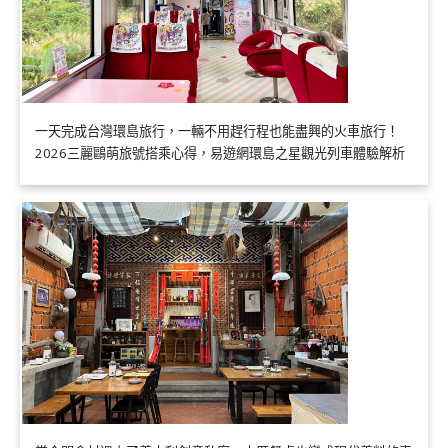
一天完成台灣環島旅行，一輛不用趕行程也能盡興的火車旅行！
2026三麗鷗萌旅號搭乘心得，易遊網環島之星觀光列車體驗解析