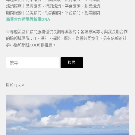
諮詢服務｜品牌諮詢、行銷諮詢、平台諮詢、創業諮詢
顧問服務｜品牌顧問、行銷顧問、平台顧問、創業顧問
商業合作哲學與敘事DNA
※專題策劃和顧問服務僅供長期專案簽約；各項專案亦可與我長期合作
的跨領域團隊：IT、設計、攝影、廣告、媒體共同協作，另有信賴的社
群小編和網紅KOL可供推薦。
搜
尋
關
鍵
關於CJ夫人
字: