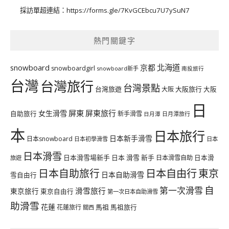
採訪單超連結：
https://forms.gle/7KvGCEbcu7U7ySuN7
熱門關鍵字
北海道
snowboard
京都
snowboardgirl
snowboard新手
南投旅行
台灣
台灣旅行
台灣景點
台灣旅遊
大阪旅行
大阪
大阪
日
屏東
屏東旅行
女生滑雪
自助旅行
新手滑雪
日月潭旅行
日月潭
本
日本旅行
日本新手滑雪
日本snowboard
日本初學滑雪
日本
日本滑雪
日本滑雪場新手
日本 滑雪 新手
日本滑雪自助
日本滑
旅遊
日本自由行
日本自助旅行
東京
日本自助滑雪
雪自由行
自
第一次滑雪
滑雪旅行
東京旅行
東京自由行
第一次日本自助滑雪
助滑雪
花蓮
馬祖
花蓮旅行
馬祖旅行
關西