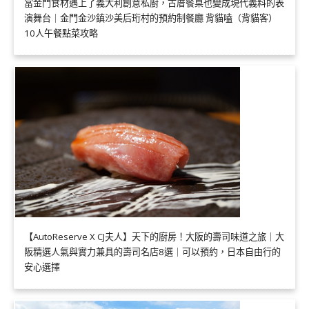
當金門食材遇上了義大利創意私廚，古厝餐桌也變成現代義料的表
演舞台｜金門金沙鎮沙美后珩村的預約制餐廳 背貓嗑（背貓客）
10人午餐點菜攻略
【AutoReserve X CJ夫人】天下的廚房！大阪的壽司味道之旅｜大
阪精選人氣與實力兼具的壽司名店8選｜可以預約，日本自由行的
安心選擇