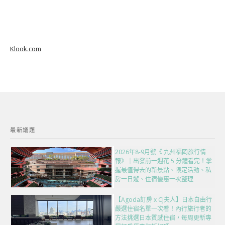
Klook.com
最新議題
2026年8-9月號《 九州福岡旅行情
報》｜出發前一週花 5 分鐘看完！掌
握最值得去的新景點、限定活動、私
房一日遊、住宿優惠一次整理
【Agoda訂房 x CJ夫人】日本自由行
嚴選住宿名單一次看！內行旅行者的
方法挑選日本質感住宿，每周更新專