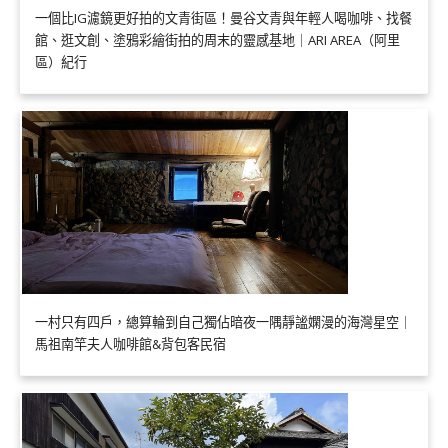
一個比IG濾鏡更好拍的文青街區！曼谷文青與年輕人喝咖啡、找餐
館、逛文創、塗鴉彩繪街拍的周末的靈感基地｜ARI AREA（阿里
區）紀行
一村只有四戶，總算輪到自己獨佔暗夜一隅靜謐嫻漫的海灣星空｜
馬祖南竿夫人咖啡館&背包客民宿