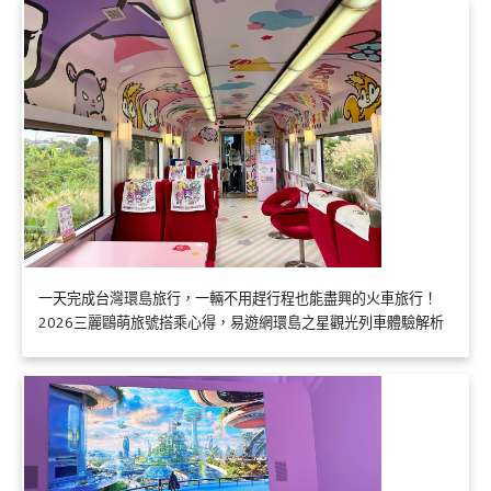
一天完成台灣環島旅行，一輛不用趕行程也能盡興的火車旅行！
2026三麗鷗萌旅號搭乘心得，易遊網環島之星觀光列車體驗解析