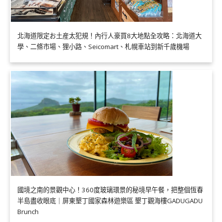
北海道限定お土産太犯規！內行人豪買8大地點全攻略：北海道大
學、二條市場、狸小路、Seicomart、札幌車站到新千歲機場
國境之南的景觀中心！360度玻璃環景的秘境早午餐，把整個恆春
半島盡收眼底｜屏東墾丁國家森林遊樂區 墾丁觀海樓GADUGADU
Brunch