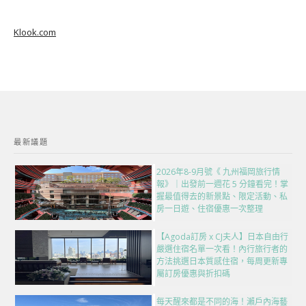
Klook.com
最新議題
2026年8-9月號《 九州福岡旅行情
報》｜出發前一週花 5 分鐘看完！掌
握最值得去的新景點、限定活動、私
房一日遊、住宿優惠一次整理
【Agoda訂房 x CJ夫人】日本自由行
嚴選住宿名單一次看！內行旅行者的
方法挑選日本質感住宿，每周更新專
屬訂房優惠與折扣碼
每天醒來都是不同的海！瀨戶內海藝