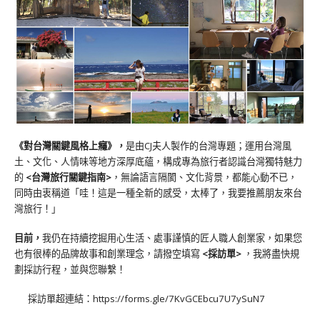
《對台灣關鍵風格上癮》
，
是由CJ夫人製作的台灣專題；運用台灣風
土、文化、人情味等地方深厚底蘊，構成專為旅行者認識台灣獨特魅力
的
<台灣旅行關鍵指南>
，無論語言隔閡、文化背景，都能心動不已，
同時由衷稱道「哇！這是一種全新的感受，太棒了，我要推薦朋友來台
灣旅行！」
目前，
我仍在持續挖掘用心生活、處事謹慎的匠人職人創業家，如果您
也有很棒的品牌故事和創業理念，請撥空填寫
<
採訪單
>
，我將盡快規
劃採訪行程，並與您聯繫！
採訪單超連結：
https://forms.gle/7KvGCEbcu7U7ySuN7