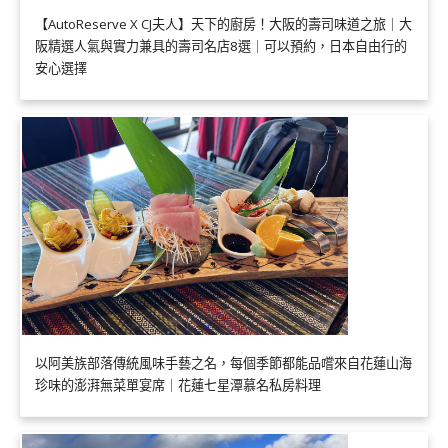
【AutoReserve X CJ夫人】天下的廚房！大阪的壽司味道之旅｜大
阪精選人氣與實力兼具的壽司名店8選｜可以預約，日本自由行的
安心選擇
以阿美族部落傳統風味手藝之名，每個季節都能品嚐來自花蓮山海
珍味的澎湃無菜單宴席｜花蓮七星潭慕名私房料理