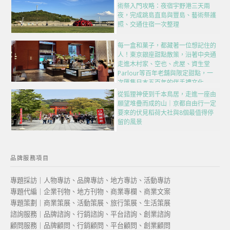
術祭入門攻略：夜宿宇野港三天兩
夜，完成跳島直島與豐島、藝術祭護
照、交通住宿一次整理
每一盒和菓子，都藏著一位想記住的
人！東京銀座甜點散策，沿著中央通
走進木村家、空也、虎屋、資生堂
Parlour等百年老舖與限定甜點，一
次匯集日本五百年的伴手禮文化
從狐狸神使到千本鳥居，走進一座由
願望堆疊而成的山｜京都自由行一定
要來的伏見稻荷大社與8個最值得停
留的風景
品牌服務項目
專題採訪｜人物專訪、品牌專訪、地方專訪、活動專訪
專題代編｜企業刊物、地方刊物、商業專欄、商業文案
專題策劃｜商業策展、活動策展、旅行策展、生活策展
諮詢服務｜品牌諮詢、行銷諮詢、平台諮詢、創業諮詢
顧問服務｜品牌顧問、行銷顧問、平台顧問、創業顧問