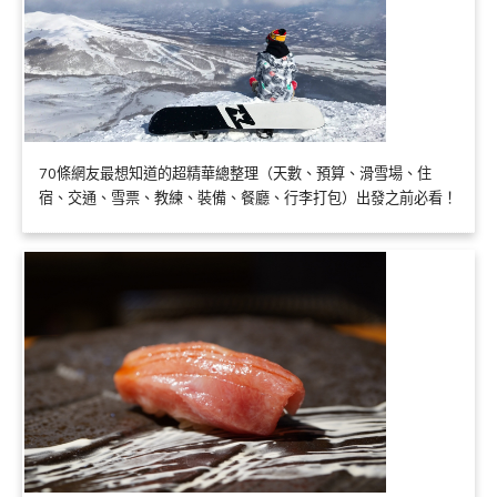
70條網友最想知道的超精華總整理（天數、預算、滑雪場、住
宿、交通、雪票、教練、裝備、餐廳、行李打包）出發之前必看！