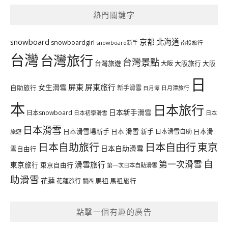
熱門關鍵字
北海道
snowboard
京都
snowboardgirl
snowboard新手
南投旅行
台灣
台灣旅行
台灣景點
台灣旅遊
大阪旅行
大阪
大阪
日
屏東
屏東旅行
女生滑雪
自助旅行
新手滑雪
日月潭旅行
日月潭
本
日本旅行
日本新手滑雪
日本snowboard
日本初學滑雪
日本
日本滑雪
日本滑雪場新手
日本 滑雪 新手
日本滑雪自助
日本滑
旅遊
日本自由行
日本自助旅行
東京
日本自助滑雪
雪自由行
自
第一次滑雪
滑雪旅行
東京旅行
東京自由行
第一次日本自助滑雪
助滑雪
花蓮
馬祖
花蓮旅行
馬祖旅行
關西
點擊一個有趣的廣告