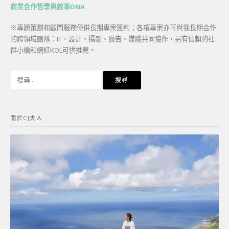
商業合作哲學與敘事DNA
※專題策劃和顧問服務僅供長期專案簽約；各項專案亦可與我長期合作
的跨領域團隊：IT、設計、攝影、廣告、媒體共同協作，另有信賴的社
群小編和網紅KOL可供推薦。
搜
尋
關
鍵
關於CJ夫人
字: