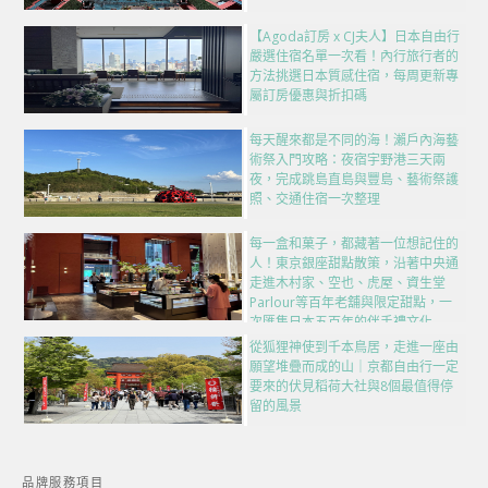
【Agoda訂房 x CJ夫人】日本自由行
嚴選住宿名單一次看！內行旅行者的
方法挑選日本質感住宿，每周更新專
屬訂房優惠與折扣碼
每天醒來都是不同的海！瀨戶內海藝
術祭入門攻略：夜宿宇野港三天兩
夜，完成跳島直島與豐島、藝術祭護
照、交通住宿一次整理
每一盒和菓子，都藏著一位想記住的
人！東京銀座甜點散策，沿著中央通
走進木村家、空也、虎屋、資生堂
Parlour等百年老舖與限定甜點，一
次匯集日本五百年的伴手禮文化
從狐狸神使到千本鳥居，走進一座由
願望堆疊而成的山｜京都自由行一定
要來的伏見稻荷大社與8個最值得停
留的風景
品牌服務項目