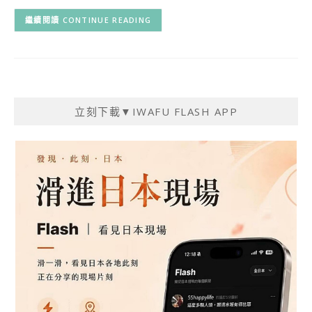
CONTINUE READING
立刻下載▼IWAFU FLASH APP