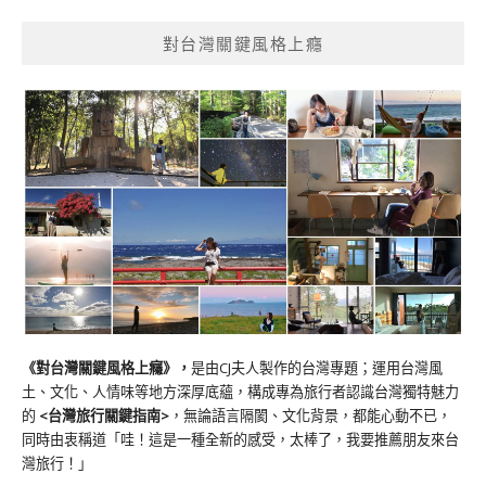
對台灣關鍵風格上癮
《對台灣關鍵風格上癮》
，
是由CJ夫人製作的台灣專題；運用台灣風
土、文化、人情味等地方深厚底蘊，構成專為旅行者認識台灣獨特魅力
的
<台灣旅行關鍵指南>
，無論語言隔閡、文化背景，都能心動不已，
同時由衷稱道「哇！這是一種全新的感受，太棒了，我要推薦朋友來台
灣旅行！」