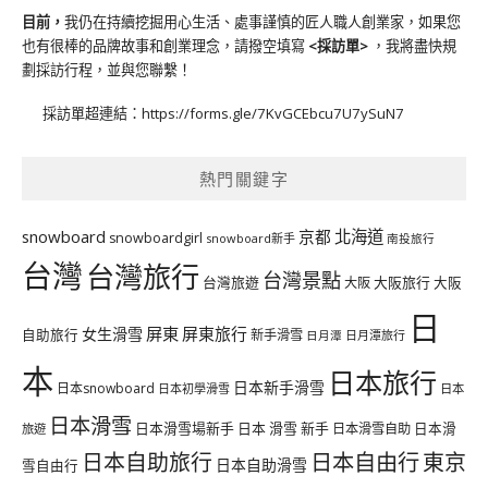
目前，
我仍在持續挖掘用心生活、處事謹慎的匠人職人創業家，如果您
也有很棒的品牌故事和創業理念，請撥空填寫
<
採訪單
>
，我將盡快規
劃採訪行程，並與您聯繫！
採訪單超連結：
https://forms.gle/7KvGCEbcu7U7ySuN7
熱門關鍵字
北海道
snowboard
京都
snowboardgirl
snowboard新手
南投旅行
台灣
台灣旅行
台灣景點
台灣旅遊
大阪旅行
大阪
大阪
日
屏東
屏東旅行
女生滑雪
自助旅行
新手滑雪
日月潭旅行
日月潭
本
日本旅行
日本新手滑雪
日本snowboard
日本初學滑雪
日本
日本滑雪
日本滑雪場新手
日本 滑雪 新手
日本滑雪自助
日本滑
旅遊
日本自由行
日本自助旅行
東京
日本自助滑雪
雪自由行