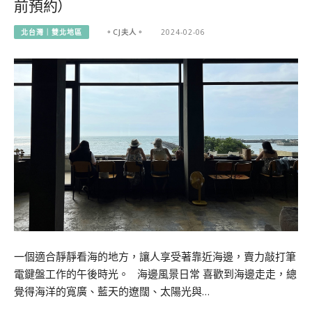
前預約）
北台灣｜雙北地區
。CJ夫人。
2024-02-06
一個適合靜靜看海的地方，讓人享受著靠近海邊，賣力敲打筆
電鍵盤工作的午後時光。 海邊風景日常 喜歡到海邊走走，總
覺得海洋的寬廣、藍天的遼闊、太陽光與…