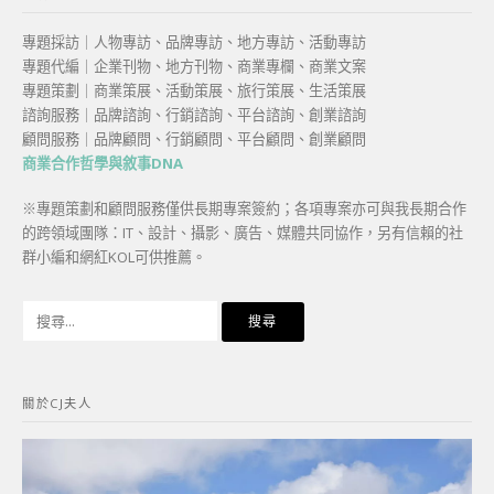
專題採訪｜人物專訪、品牌專訪、地方專訪、活動專訪
專題代編｜企業刊物、地方刊物、商業專欄、商業文案
專題策劃｜商業策展、活動策展、旅行策展、生活策展
諮詢服務｜品牌諮詢、行銷諮詢、平台諮詢、創業諮詢
顧問服務｜品牌顧問、行銷顧問、平台顧問、創業顧問
商業合作哲學與敘事DNA
※專題策劃和顧問服務僅供長期專案簽約；各項專案亦可與我長期合作
的跨領域團隊：IT、設計、攝影、廣告、媒體共同協作，另有信賴的社
群小編和網紅KOL可供推薦。
搜
尋
關
鍵
關於CJ夫人
字: