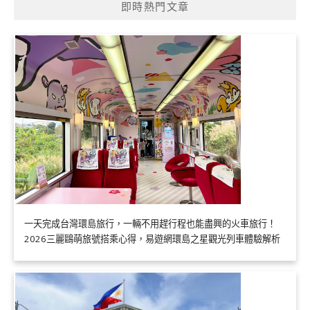
即時熱門文章
一天完成台灣環島旅行，一輛不用趕行程也能盡興的火車旅行！
2026三麗鷗萌旅號搭乘心得，易遊網環島之星觀光列車體驗解析