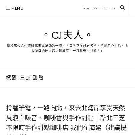
Skip
MENU
to
content
。CJ夫人。
關於當代文化體驗採集與紀錄的一切。「目前正在旅居各地，挖掘用心生活、處
事謹慎的匠人職人創業家，一起共榮、共好！」
標籤:
三芝 甜點
拎著筆電，一路向北，來去北海岸享受天然
風浪白噪音、咖啡香與手作甜點｜新北三芝
不限時手作甜點咖啡店 我們在海邊（建議提