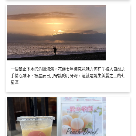
一個禁止下水的危險海灣，花蓮七星潭究竟魅力何在？被大自然之
手精心雕琢、被星辰日月守護的月牙灣，這就是誕生美麗之上的七
星潭