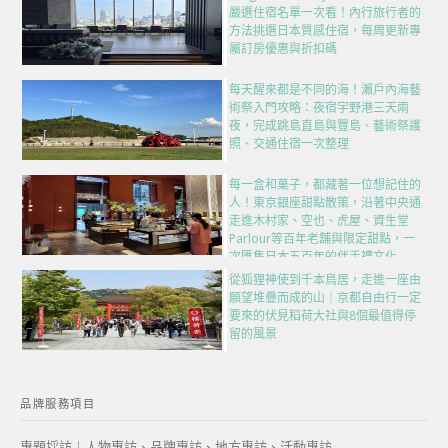
嚴選住宿名單一次看！內行旅行者的
方法挑選日本質感住宿，每周更新專
屬訂房優惠與折扣碼
每天醒來都是不同的海！瀨戶內海藝
術祭入門攻略：夜宿宇野港三天兩
夜，完成跳島直島與豐島、藝術祭護
照、交通住宿一次整理
每一盒和菓子，都藏著一位想記住的
人！東京銀座甜點散策，沿著中央通
走進木村家、空也、虎屋、資生堂
Parlour等百年老舖與限定甜點，一
次匯集日本五百年的伴手禮文化
從狐狸神使到千本鳥居，走進一座由
願望堆疊而成的山｜京都自由行一定
要來的伏見稻荷大社與8個最值得停
留的風景
品牌服務項目
專題採訪｜人物專訪、品牌專訪、地方專訪、活動專訪