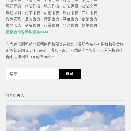
專題代編｜企業刊物、地方刊物、商業專欄、商業文案
專題策劃｜商業策展、活動策展、旅行策展、生活策展
諮詢服務｜品牌諮詢、行銷諮詢、平台諮詢、創業諮詢
顧問服務｜品牌顧問、行銷顧問、平台顧問、創業顧問
商業合作哲學與敘事DNA
※專題策劃和顧問服務僅供長期專案簽約；各項專案亦可與我長期合作
的跨領域團隊：IT、設計、攝影、廣告、媒體共同協作，另有信賴的社
群小編和網紅KOL可供推薦。
搜
尋
關
鍵
關於CJ夫人
字: