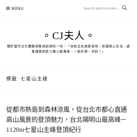
Skip
MENU
to
content
。CJ夫人。
關於當代文化體驗採集與紀錄的一切。「目前正在旅居各地，挖掘用心生活、處
事謹慎的匠人職人創業家，一起共榮、共好！」
標籤:
七星山主峰
從都市熱島到森林涼風，從台北市都心直通
高山風景的登頂魅力，台北陽明山最高峰－
1120m七星山主峰登頂紀行