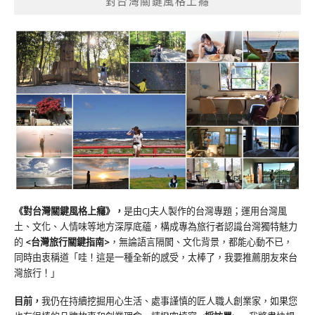
對台灣關鍵風格上癮
《對台灣關鍵風格上癮》
，
是由CJ夫人製作的台灣專題；運用台灣風
土、文化、人情味等地方深厚底蘊，構成專為旅行者認識台灣獨特魅力
的
<台灣旅行關鍵指南>
，無論語言隔閡、文化背景，都能心動不已，
同時由衷稱道「哇！這是一種全新的感受，太棒了，我要推薦朋友來台
灣旅行！」
目前，
我仍在持續挖掘用心生活、處事謹慎的匠人職人創業家，如果您