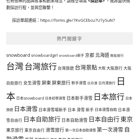
也有很棒的品牌故事和創業理念，請撥空填寫
<
採訪單
>
，我將盡快規
劃採訪行程，並與您聯繫！
採訪單超連結：
https://forms.gle/7KvGCEbcu7U7ySuN7
熱門關鍵字
北海道
snowboard
京都
snowboardgirl
snowboard新手
南投旅行
台灣
台灣旅行
台灣景點
台灣旅遊
大阪旅行
大阪
大阪
日
屏東
屏東旅行
女生滑雪
自助旅行
新手滑雪
日月潭旅行
日月潭
本
日本旅行
日本新手滑雪
日本snowboard
日本初學滑雪
日本
日本滑雪
日本滑雪場新手
日本 滑雪 新手
日本滑雪自助
日本滑
旅遊
日本自由行
日本自助旅行
東京
日本自助滑雪
雪自由行
自
第一次滑雪
滑雪旅行
東京旅行
東京自由行
第一次日本自助滑雪
助滑雪