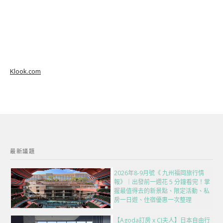
Klook.com
最新議題
2026年8-9月號《 九州福岡旅行情
報》｜出發前一週花 5 分鐘看完！掌
握最值得去的新景點、限定活動、私
房一日遊、住宿優惠一次整理
【Agoda訂房 x CJ夫人】日本自由行