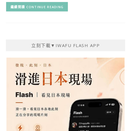
CONTINUE READING
立刻下載▼IWAFU FLASH APP