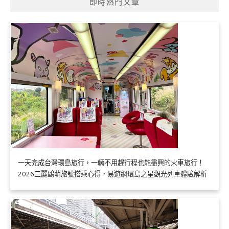
即時熱門文章
一天完成台灣環島旅行，一輛不用趕行程也能盡興的火車旅行！
2026三麗鷗萌旅號搭乘心得，易遊網環島之星觀光列車體驗解析