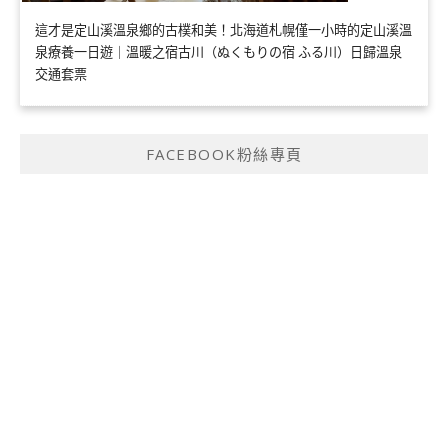
這才是定山溪溫泉鄉的古樸和美！北海道札幌僅一小時的定山溪溫
泉療養一日遊｜溫暖之宿古川（ぬくもりの宿 ふる川）日歸溫泉
交通套票
FACEBOOK粉絲專頁