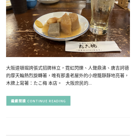
大阪道頓堀誇張式招牌林立，霓虹閃爍、人聲鼎沸、唐吉訶德
的摩天輪熱烈旋轉著，唯有那盞老屋外的小燈籠靜靜地亮著，
木牌上寫著：たこ梅 本店。 大阪庶民的…
CONTINUE READING