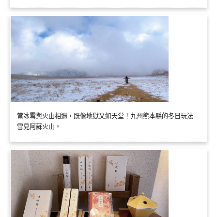
當冰雪與火山相遇，既像地獄又如天堂！九州熊本縣的冬日玩法－
雪見阿蘇火山。