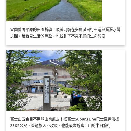
宜蘭蘭陽平原的田園哲學！順著河騎在安農溪自行車道與潺潺水聲
之間，我看見生活的豐盈，也找到了不急不躁的生命態度
富士山五合目不用登山也能去！搭富士Subaru Line巴士直達海拔
2305公尺，普通旅人不攻頂，也能最靠近富士山的半日旅行