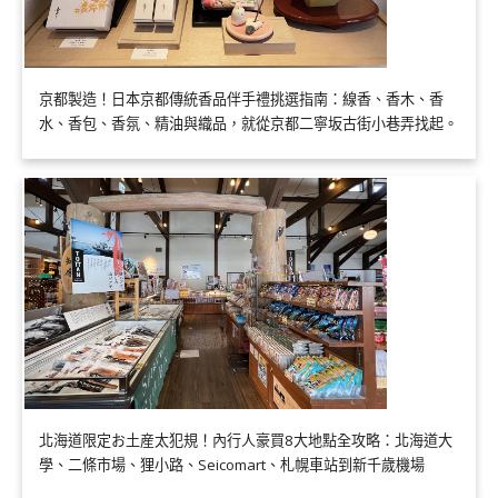
京都製造！日本京都傳統香品伴手禮挑選指南：線香、香木、香
水、香包、香氛、精油與織品，就從京都二寧坂古街小巷弄找起。
北海道限定お土産太犯規！內行人豪買8大地點全攻略：北海道大
學、二條市場、狸小路、Seicomart、札幌車站到新千歲機場