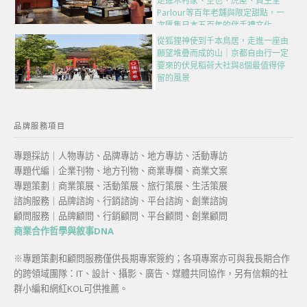
走進木村家、空也、虎屋、資生堂
Parlour等百年老舖與限定甜點，一
次匯集日本五百年的伴手禮文化
從狐狸神使到千本鳥居，走進一座由
願望堆疊而成的山｜京都自由行一定
要來的伏見稻荷大社與8個最值得停
留的風景
品牌服務項目
專題採訪｜人物專訪、品牌專訪、地方專訪、活動專訪
專題代編｜企業刊物、地方刊物、商業專欄、商業文案
專題策劃｜商業策展、活動策展、旅行策展、生活策展
諮詢服務｜品牌諮詢、行銷諮詢、平台諮詢、創業諮詢
顧問服務｜品牌顧問、行銷顧問、平台顧問、創業顧問
商業合作哲學與敘事DNA
※專題策劃和顧問服務僅供長期專案簽約；各項專案亦可與我長期合作
的跨領域團隊：IT、設計、攝影、廣告、媒體共同協作，另有信賴的社
群小編和網紅KOL可供推薦。