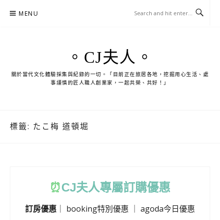
Skip
MENU
to
content
。CJ夫人。
關於當代文化體驗採集與紀錄的一切。「目前正在旅居各地，挖掘用心生活、處
事謹慎的匠人職人創業家，一起共榮、共好！」
標籤:
たこ梅 道頓堀
⏰
CJ
夫人專屬訂購優惠
訂房優惠
｜
booking特別優惠
｜
agoda今日優惠