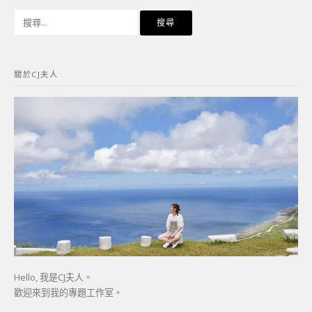
搜
尋
關
鍵
關於CJ夫人
字:
Hello, 我是CJ夫人。
歡迎來到我的專題工作室。