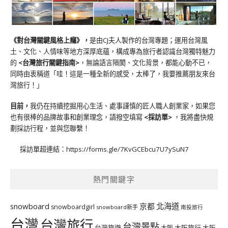
《對台灣關鍵風格上癮》
，
是由CJ夫人製作的台灣專題；運用台灣風
土、文化、人情味等地方深厚底蘊，構成專為旅行者認識台灣獨特魅力
的
<台灣旅行關鍵指南>
，無論語言隔閡、文化背景，都能心動不已，
同時由衷稱道「哇！這是一種全新的感受，太棒了，我要推薦朋友來台
灣旅行！」
目前，
我仍在持續挖掘用心生活、處事謹慎的匠人職人創業家，如果您
也有很棒的品牌故事和創業理念，請撥空填寫
<
採訪單
>
，我將盡快規
劃採訪行程，並與您聯繫！
採訪單超連結：
https://forms.gle/7KvGCEbcu7U7ySuN7
熱門關鍵字
北海道
snowboard
京都
snowboardgirl
snowboard新手
南投旅行
台灣
台灣旅行
台灣景點
台灣旅遊
大阪旅行
大阪
大阪