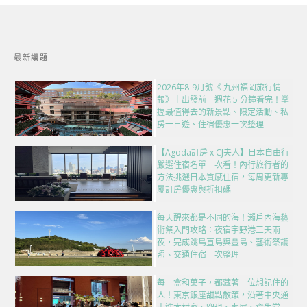
最新議題
2026年8-9月號《 九州福岡旅行情
報》｜出發前一週花 5 分鐘看完！掌
握最值得去的新景點、限定活動、私
房一日遊、住宿優惠一次整理
【Agoda訂房 x CJ夫人】日本自由行
嚴選住宿名單一次看！內行旅行者的
方法挑選日本質感住宿，每周更新專
屬訂房優惠與折扣碼
每天醒來都是不同的海！瀨戶內海藝
術祭入門攻略：夜宿宇野港三天兩
夜，完成跳島直島與豐島、藝術祭護
照、交通住宿一次整理
每一盒和菓子，都藏著一位想記住的
人！東京銀座甜點散策，沿著中央通