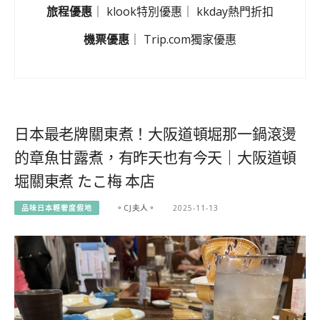
旅程優惠
｜
klook特別優惠
｜
kkday熱門折扣
機票優惠
｜
Trip.com獨家優惠
日本最老牌關東煮！大阪道頓堀那一鍋滾燙
的章魚甘露煮，有昨天也有今天｜大阪道頓
堀關東煮 たこ梅 本店
品味日本輕奢度假地
。CJ夫人。
2025-11-13