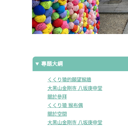
專題大綱
くくり猿的願望猴牆
大黑山金剛寺 八坂庚申堂
關於參拜
くくり猿 猴布偶
關於空間
大黑山金剛寺 八坂庚申堂