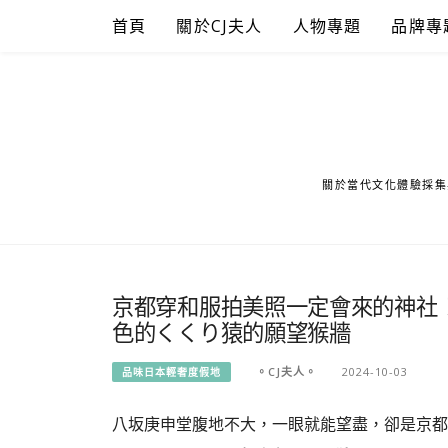
Skip
首頁
關於CJ夫人
人物專題
品牌專
to
content
關於當代文化體驗採集
京都穿和服拍美照一定會來的神社
色的くくり猿的願望猴牆
。CJ夫人。
2024-10-03
品味日本輕奢度假地
八坂庚申堂腹地不大，一眼就能望盡，卻是京都