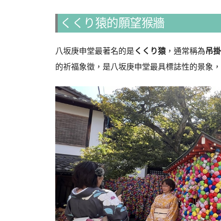
くくり猿的願望猴牆
八坂庚申堂最著名的是
くくり猿
，通常稱為
吊掛
的祈福象徵，是八坂庚申堂最具標誌性的景象，