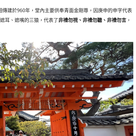
相傳建於960年，堂內主要供奉青面金剛尊，因庚申的申字代表
遮耳、遮嘴的三猿，代表了
非禮勿視、非禮勿聽、非禮勿言
，