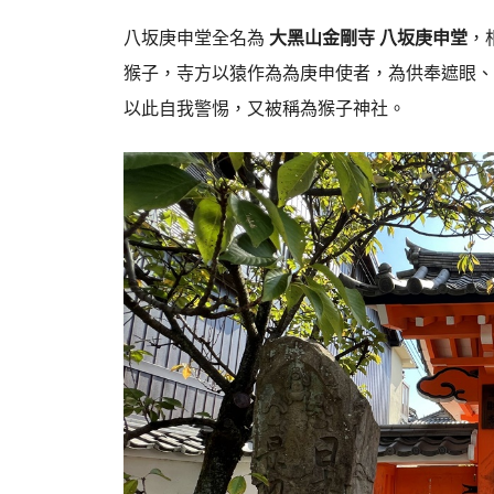
八坂庚申堂全名為
大黑山金剛寺 八坂庚申堂
，
猴子，寺方以猿作為為庚申使者，為供奉遮眼、
以此自我警惕，又被稱為猴子神社。