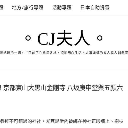
題
地方/旅行專題
活動專題
日本自助滑雪
。CJ夫人。
與紀錄的一切。「目前正在旅居各地，挖掘用心生活、處事謹慎的匠人職人創業
！京都東山大黑山金剛寺 八坂庚申堂與五顏六
參拜不可錯過的神社，尤其是堂內被綁在神社正殿牆上、樹枝