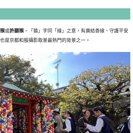
猴
或
許願猴
，「猿」字同「緣」之意，有廣結善緣、守護平安
也是京都和服攝影取景最熱門的背景之一。