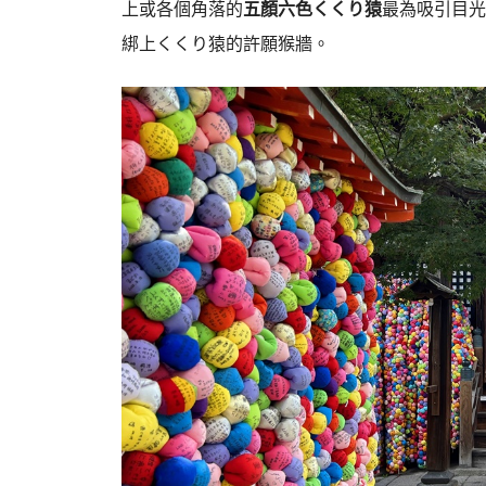
上或各個角落的
五顏六色くくり猿
最為吸引目光
綁上くくり猿的許願猴牆。