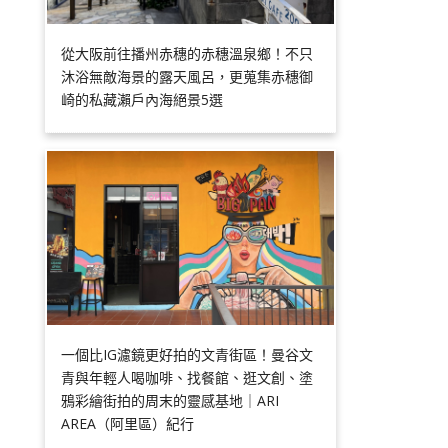
從大阪前往播州赤穗的赤穗溫泉鄉！不只
沐浴無敵海景的露天風呂，更蒐集赤穗御
崎的私藏瀨戶內海絕景5選
一個比IG濾鏡更好拍的文青街區！曼谷文
青與年輕人喝咖啡、找餐館、逛文創、塗
鴉彩繪街拍的周末的靈感基地｜ARI
AREA（阿里區）紀行