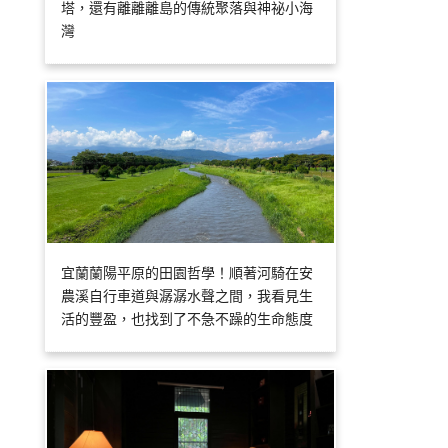
塔，還有離離離島的傳統聚落與神祕小海
灣
宜蘭蘭陽平原的田園哲學！順著河騎在安
農溪自行車道與潺潺水聲之間，我看見生
活的豐盈，也找到了不急不躁的生命態度