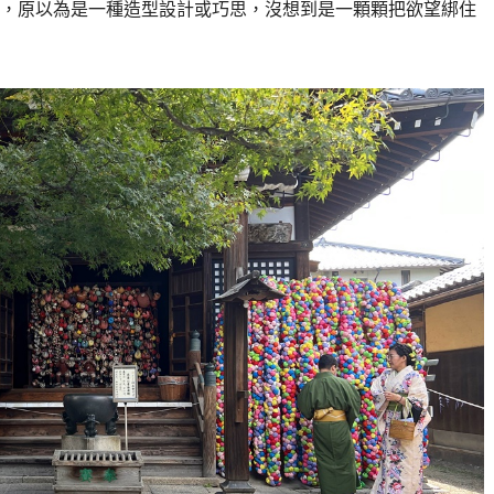
，原以為是一種造型設計或巧思，沒想到是一顆顆把欲望綁住