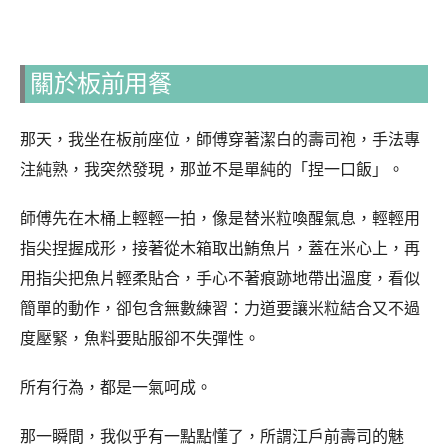
關於板前用餐
那天，我坐在板前座位，師傅穿著潔白的壽司袍，手法專
注純熟，我突然發現，那並不是單純的「捏一口飯」。
師傅先在木桶上輕輕一拍，像是替米粒喚醒氣息，輕輕用
指尖捏握成形，接著從木箱取出鮪魚片，蓋在米心上，再
用指尖把魚片輕柔貼合，手心不著痕跡地帶出溫度，看似
簡單的動作，卻包含無數練習：力道要讓米粒結合又不過
度壓緊，魚料要貼服卻不失彈性。
所有行為，都是一氣呵成。
那一瞬間，我似乎有一點點懂了，所謂江戶前壽司的魅