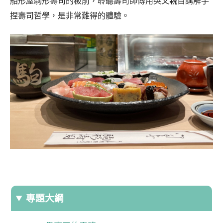
船形屋駒形壽司的板前，聆聽壽司師傅用英文親自講解手
捏壽司哲學，是非常難得的體驗。
專題大綱