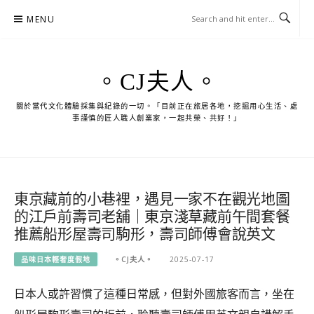
Skip
MENU
to
content
。CJ夫人。
關於當代文化體驗採集與紀錄的一切。「目前正在旅居各地，挖掘用心生活、處
事謹慎的匠人職人創業家，一起共榮、共好！」
東京藏前的小巷裡，遇見一家不在觀光地圖
的江戶前壽司老舖｜東京淺草藏前午間套餐
推薦船形屋壽司駒形，壽司師傅會說英文
品味日本輕奢度假地
。CJ夫人。
2025-07-17
日本人或許習慣了這種日常感，但對外國旅客而言，坐在