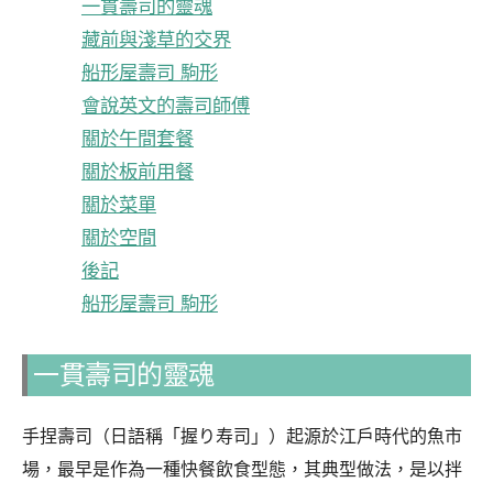
一貫壽司的靈魂
藏前與淺草的交界
船形屋壽司 駒形
會說英文的壽司師傅
關於午間套餐
關於板前用餐
關於菜單
關於空間
後記
船形屋壽司 駒形
一貫壽司的靈魂
手捏壽司（日語稱「握り寿司」）起源於江戶時代的魚市
場，最早是作為一種快餐飲食型態，其典型做法，是以拌