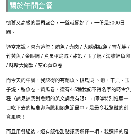
關於午間套餐
懷舊又高級的壽司盛合，一盤就擺好了，一份是3000日
圓。
通常來說，會有這些：鮪魚 / 赤肉 / 大鰭礁魷魚 / 雪花鰈 /
竹莢魚 / 金眼鯛 / 煮長槍烏賊 / 甜蝦 / 玉子燒 / 海膽鮭魚卵
/ 味噌大閘蟹 / 空心黃瓜卷
而今天的午餐，我認得的有鮪魚、槍烏賊 、蝦、干貝、玉
子燒、鮪魚卷、黃瓜卷，還有4-5種我記不得名字的時令魚
種（請見諒我對魚類的英文詞彙有限），師傅特別推薦一
口吃下去的鮭魚卵海膽和鮪魚泥最中，是最令我驚豔的創
意風味！
而且用餐過後，還有飯後甜點讓我選擇一項，我選擇的是