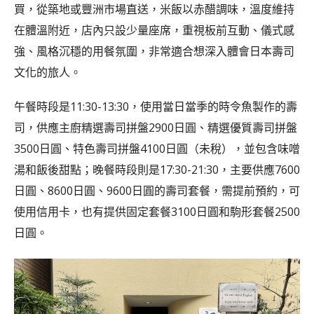
買，從築地或豐洲市場直送，米飯以赤醋調味，溫度維持
在體溫附近，店內只設少量座席，重視板前互動、儀式感
強、風格沉穩的用餐氛圍，非常適合想深入體會日本壽司
文化的旅人。
午餐時段是11:30-13:30，使用當日當季的時令魚製作的壽
司，供應主廚精選壽司拼盤2900日圓、精選優質壽司拼盤
3500日圓、特色壽司拼盤4100日圓（未稅），並包含味噌
湯和飯後甜點；晚餐時段則是17:30-21:30，主要供應7600
日圓、8600日圓、9600日圓的壽司套餐，需提前預約，可
使用信用卡，也有提供固定套餐3100日圓和駒形套餐2500
日圓。