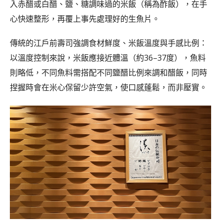
入赤醋或白醋、鹽、糖調味過的米飯（稱為酢飯），在手
心快速整形，再覆上事先處理好的生魚片。
傳統的江戶前壽司強調食材鮮度、米飯溫度與手感比例：
以溫度控制來說，米飯應接近體溫（約36–37度），魚料
則略低，不同魚料需搭配不同鹽醋比例來調和醋飯，同時
捏握時會在米心保留少許空氣，使口感蓬鬆，而非壓實。