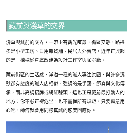
藏前與淺草的交界
淺草與藏前的交界，一帶少有觀光喧囂，街區安靜，路邊
多是小型工坊、日用雜貨舖、民居與外賣店，近年正興起
的是一棟棟從倉庫改建為設計工作室與咖啡廳。
藏前街區的生活感，洋溢一種的職人專注氛圍，與許多沉
默卻有態度的職人店相似，強調的是手藝、節奏與文化傳
承，而非高調招牌或網紅噱頭，這也正是藏前最打動人的
地方：你不必正襟危坐，也不需懂所有規矩，只要願意用
心吃，師傅就會用同樣真誠的態度回應你。