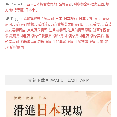
Posted in
品味日本輕奢度假地
,
品牌專題
,
嚐嚐餐桌料理與風景
,
地
方/旅行專題
,
日本東京
Tagged
感覺被教會了吃壽司
,
日本
,
日本旅行
,
日本美食
,
東京
,
東京
壽司
,
東京壽司推薦
,
東京旅行
,
東京會說英文的壽司店
,
東京美食
,
東京英
文友善壽司店
,
東京藏前壽司
,
江戶前壽司
,
江戶前壽司體驗
,
淺草午間套
餐 藏前壽司老店
,
淺草午餐推薦
,
淺草壽司
,
淺草壽司老店
,
淺草美食
,
船
形屋壽司
,
船形屋壽司駒形
,
藏前午間套餐
,
藏前午餐推薦
,
藏前美食
,
駒
形
,
駒形壽司
立刻下載▼IWAFU FLASH APP