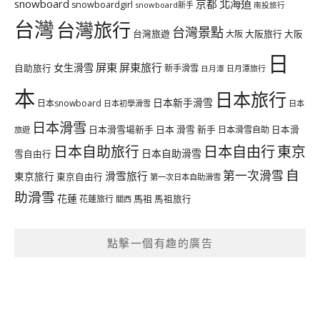
北海道
snowboard
京都
snowboardgirl
snowboard新手
南投旅行
台灣
台灣旅行
台灣景點
台灣旅遊
大阪旅行
大阪
大阪
日
屏東
屏東旅行
女生滑雪
自助旅行
新手滑雪
日月潭旅行
日月潭
本
日本旅行
日本新手滑雪
日本snowboard
日本初學滑雪
日本
日本滑雪
日本滑雪場新手
日本 滑雪 新手
日本滑雪自助
日本滑
旅遊
日本自由行
日本自助旅行
東京
日本自助滑雪
雪自由行
自
第一次滑雪
滑雪旅行
東京旅行
東京自由行
第一次日本自助滑雪
助滑雪
花蓮
馬祖
花蓮旅行
馬祖旅行
關西
點擊一個有趣的廣告