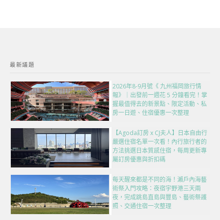
最新議題
2026年8-9月號《 九州福岡旅行情
報》｜出發前一週花 5 分鐘看完！掌
握最值得去的新景點、限定活動、私
房一日遊、住宿優惠一次整理
【Agoda訂房 x CJ夫人】日本自由行
嚴選住宿名單一次看！內行旅行者的
方法挑選日本質感住宿，每周更新專
屬訂房優惠與折扣碼
每天醒來都是不同的海！瀨戶內海藝
術祭入門攻略：夜宿宇野港三天兩
夜，完成跳島直島與豐島、藝術祭護
照、交通住宿一次整理