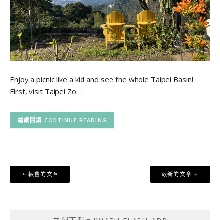
Enjoy a picnic like a kid and see the whole Taipei Basin!
First, visit Taipei Zo…
CONTINUE READING
文
較舊的文章
較新的文章
章
導
覽
立刻下載▼IWAFU FLASH APP