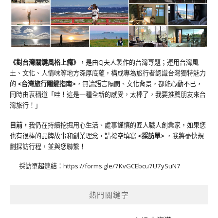
《對台灣關鍵風格上癮》
，
是由CJ夫人製作的台灣專題；運用台灣風
土、文化、人情味等地方深厚底蘊，構成專為旅行者認識台灣獨特魅力
的
<台灣旅行關鍵指南>
，無論語言隔閡、文化背景，都能心動不已，
同時由衷稱道「哇！這是一種全新的感受，太棒了，我要推薦朋友來台
灣旅行！」
目前，
我仍在持續挖掘用心生活、處事謹慎的匠人職人創業家，如果您
也有很棒的品牌故事和創業理念，請撥空填寫
<
採訪單
>
，我將盡快規
劃採訪行程，並與您聯繫！
採訪單超連結：
https://forms.gle/7KvGCEbcu7U7ySuN7
熱門關鍵字