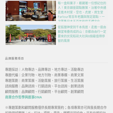
每一盒和菓子，都藏著一位想記住的
人！東京銀座甜點散策，沿著中央通
走進木村家、空也、虎屋、資生堂
Parlour等百年老舖與限定甜點，一
次匯集日本五百年的伴手禮文化
從狐狸神使到千本鳥居，走進一座由
願望堆疊而成的山｜京都自由行一定
要來的伏見稻荷大社與8個最值得停
留的風景
品牌服務項目
專題採訪｜人物專訪、品牌專訪、地方專訪、活動專訪
專題代編｜企業刊物、地方刊物、商業專欄、商業文案
專題策劃｜商業策展、活動策展、旅行策展、生活策展
諮詢服務｜品牌諮詢、行銷諮詢、平台諮詢、創業諮詢
顧問服務｜品牌顧問、行銷顧問、平台顧問、創業顧問
商業合作哲學與敘事DNA
※專題策劃和顧問服務僅供長期專案簽約；各項專案亦可與我長期合作
的跨領域團隊：IT、設計、攝影、廣告、媒體共同協作，另有信賴的社