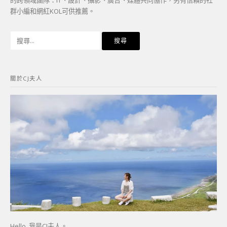
群小編和網紅KOL可供推薦。
搜
尋
關
鍵
關於CJ夫人
字:
Hello, 我是CJ夫人。