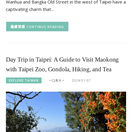
Wanhua and Bangka Old Street in the west of Taipei have a
captivating charm that…
CONTINUE READING
Day Trip in Taipei: A Guide to Visit Maokong
with Taipei Zoo, Gondola, Hiking, and Tea
EXPLORE TAIWAN
。CJ夫人。
2024-01-07