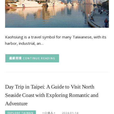
Kaohsiung is a travel symbol for many Taiwanese, with its
harbor, industrial, an…
CONTINUE READING
Day Trip in Taipei: A Guide to Visit North
Seaside Coast with Exploring Romantic and
Adventure
EXPLORE TAIWAN
。CJ夫人。
2024-01-14