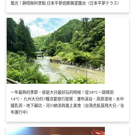
風光！靜岡無料景點 日本平夢迴廊展望露台（日本平夢テラス）
一年最熱的季節，卻是大分最好玩的時候！從38°C一路降到
14°C，九州大分的7種涼夏旅行提案：瀑布溪谷、高原濕地、水中
鐘乳洞、地下礦坑、河川納涼與風土美食（台灣虎航直飛大分／全
年運行中）