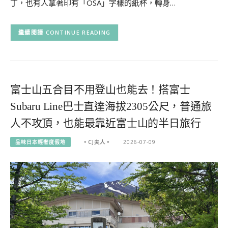
丁，也有人拿著印有「OSA」字樣的紙杯，轉身…
CONTINUE READING
富士山五合目不用登山也能去！搭富士
Subaru Line巴士直達海拔2305公尺，普通旅
人不攻頂，也能最靠近富士山的半日旅行
品味日本輕奢度假地
。CJ夫人。
2026-07-09