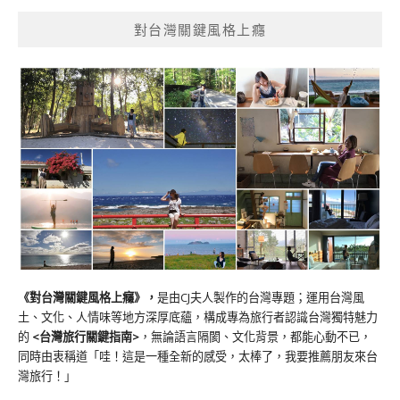
對台灣關鍵風格上癮
《對台灣關鍵風格上癮》
，
是由CJ夫人製作的台灣專題；運用台灣風
土、文化、人情味等地方深厚底蘊，構成專為旅行者認識台灣獨特魅力
的
<台灣旅行關鍵指南>
，無論語言隔閡、文化背景，都能心動不已，
同時由衷稱道「哇！這是一種全新的感受，太棒了，我要推薦朋友來台
灣旅行！」