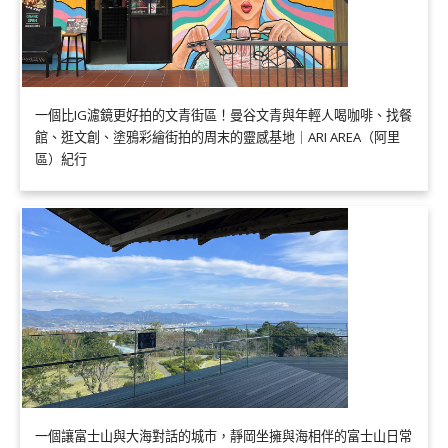
一個比IG濾鏡更好拍的文青街區！曼谷文青與年輕人喝咖啡、找餐
館、逛文創、塗鴉彩繪街拍的周末的靈感基地｜ARI AREA（阿里
區）紀行
一個讓富士山與大海對話的城市，靜岡坐擁與海相伴的富士山日常