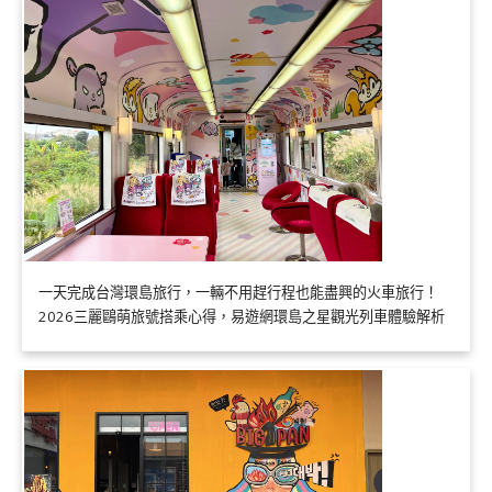
一天完成台灣環島旅行，一輛不用趕行程也能盡興的火車旅行！
2026三麗鷗萌旅號搭乘心得，易遊網環島之星觀光列車體驗解析