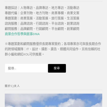
專題採訪｜人物專訪、品牌專訪、地方專訪、活動專訪
專題代編｜企業刊物、地方刊物、商業專欄、商業文案
專題策劃｜商業策展、活動策展、旅行策展、生活策展
諮詢服務｜品牌諮詢、行銷諮詢、平台諮詢、創業諮詢
顧問服務｜品牌顧問、行銷顧問、平台顧問、創業顧問
商業合作哲學與敘事DNA
※專題策劃和顧問服務僅供長期專案簽約；各項專案亦可與我長期合作
的跨領域團隊：IT、設計、攝影、廣告、媒體共同協作，另有信賴的社
群小編和網紅KOL可供推薦。
搜
尋
關
鍵
關於CJ夫人
字: