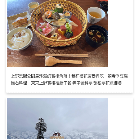
上野恩賜公園最珍藏的賞櫻角落！我在櫻花窗景裡吃一頓春季豆腐
懷石料理｜東京上野賞櫻推薦午餐 老字號料亭 韻松亭花籠御膳