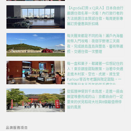
【Agoda訂房 x CJ夫人】日本自由行
嚴選住宿名單一次看！內行旅行者的
方法挑選日本質感住宿，每周更新專
屬訂房優惠與折扣碼
每天醒來都是不同的海！瀨戶內海藝
術祭入門攻略：夜宿宇野港三天兩
夜，完成跳島直島與豐島、藝術祭護
照、交通住宿一次整理
每一盒和菓子，都藏著一位想記住的
人！東京銀座甜點散策，沿著中央通
走進木村家、空也、虎屋、資生堂
Parlour等百年老舖與限定甜點，一
次匯集日本五百年的伴手禮文化
從狐狸神使到千本鳥居，走進一座由
願望堆疊而成的山｜京都自由行一定
要來的伏見稻荷大社與8個最值得停
留的風景
品牌服務項目