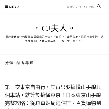
Skip
MENU
to
content
。CJ夫人。
關於當代文化體驗採集與紀錄的一切。「目前正在旅居各地，挖掘用心生活、處
事謹慎的匠人職人創業家，一起共榮、共好！」
分類:
品牌專題
第一次東京自由行，其實只要搞懂山手線11
個車站，就等於搞懂東京！日本東京山手線
完整攻略：從JR車站周邊住宿、百貨購物到