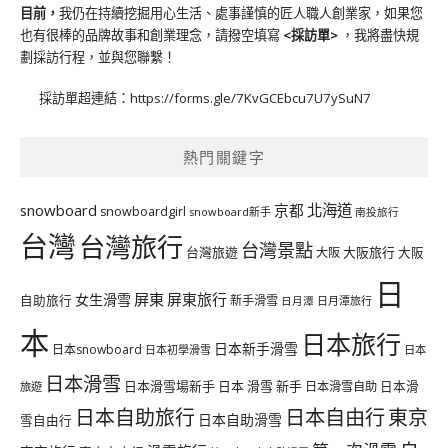
目前，
我仍在持續挖掘用心生活、處事謹慎的匠人職人創業家，如果您
也有很棒的品牌故事和創業理念，請撥空填寫
<
採訪單
>
，我將盡快規
劃採訪行程，並與您聯繫！
採訪單超連結：
https://forms.gle/7KvGCEbcu7U7ySuN7
熱門關鍵字
北海道
snowboard
京都
snowboardgirl
snowboard新手
南投旅行
台灣
台灣旅行
台灣景點
台灣旅遊
大阪旅行
大阪
大阪
日
屏東
屏東旅行
女生滑雪
自助旅行
新手滑雪
日月潭旅行
日月潭
本
日本旅行
日本新手滑雪
日本snowboard
日本初學滑雪
日本
日本滑雪
日本滑雪場新手
日本 滑雪 新手
日本滑雪自助
日本滑
旅遊
日本自由行
日本自助旅行
東京
日本自助滑雪
雪自由行