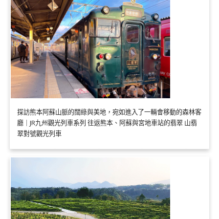
探訪熊本阿蘇山脈的闊綠與美地，宛如進入了一輛會移動的森林客
廳｜JR九州觀光列車系列 往返熊本、阿蘇與宮地車站的翡翠 山翡
翠對號觀光列車