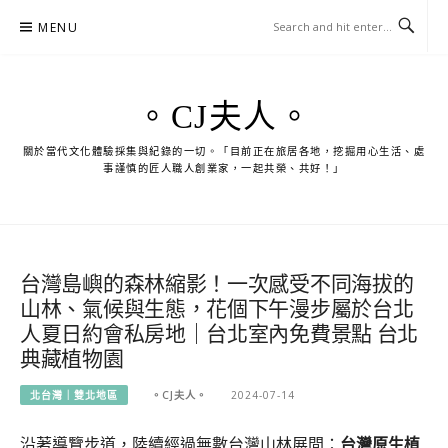
Skip
MENU
to
content
。CJ夫人。
關於當代文化體驗採集與紀錄的一切。「目前正在旅居各地，挖掘用心生活、處
事謹慎的匠人職人創業家，一起共榮、共好！」
台灣島嶼的森林縮影！一次感受不同海拔的
山林、氣候與生態，花個下午漫步屬於台北
人夏日約會私房地｜台北室內免費景點 台北
典藏植物園
北台灣｜雙北地區
。CJ夫人。
2024-07-14
沿著導覽步道，陸續經過無數台灣山林展間：
台灣原生植