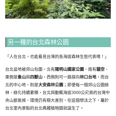
另一種的台北森林公園
「人在台北，也能看見台灣的各海拔森林生態代表唷！」
台北盆地被郊山包圍，北有
陽明山國家公園
、南有
貓空
、
東側是
象山
與
四獸山
，西側則可一路探向
林口台地
，而台
北的中心地，則是
大安森林公園
；即便每一個郊山公園綠
林、綠化持續累積，台北與動輒海拔3000公尺高的台灣中
央山脈氣候、環境仍有極大差別，在這個想法之下，屬於
台北室內景點的台北典藏植物園就誕生了。