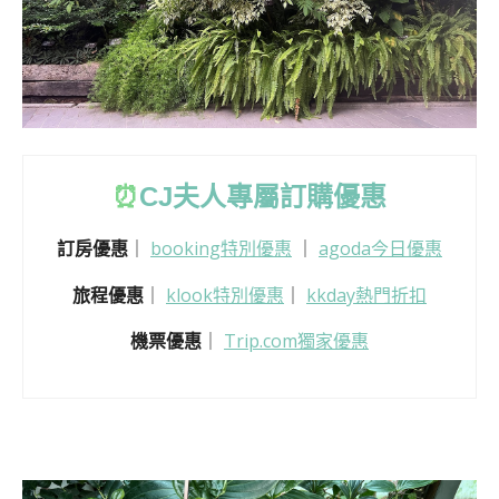
⏰
CJ
夫人專屬訂購優惠
訂房優惠
｜
booking特別優惠
｜
agoda今日優惠
旅程優惠
｜
klook特別優惠
｜
kkday熱門折扣
機票優惠
｜
Trip.com獨家優惠