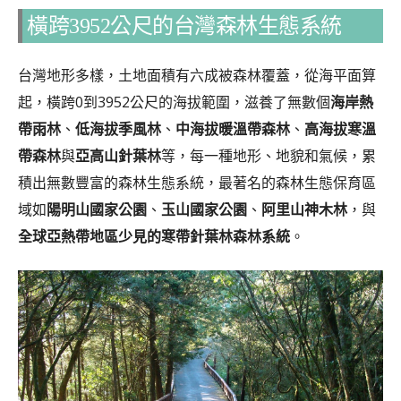
橫跨3952公尺的台灣森林生態系統
台灣地形多樣，土地面積有六成被森林覆蓋，從海平面算
起，橫跨0到3952公尺的海拔範圍，滋養了無數個
海岸熱
帶雨林
、
低海拔季風林
、
中海拔暖溫帶森林
、
高海拔寒溫
帶森林
與
亞高山針葉林
等，每一種地形、地貌和氣候，累
積出無數豐富的森林生態系統，最著名的森林生態保育區
域如
陽明山國家公園
、
玉山國家公園
、
阿里山神木林
，與
全球亞熱帶地區少見的寒帶針葉林森林系統
。