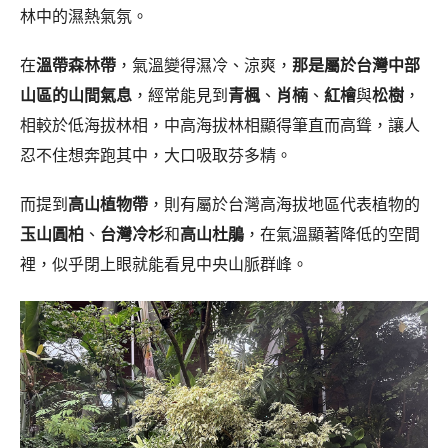
林中的濕熱氣氛。
在
溫帶森林帶
，氣溫變得濕冷、涼爽，
那是屬於台灣中部
山區的山間氣息
，經常能見到
青楓
、
肖楠
、
紅檜
與
松樹
，
相較於低海拔林相，中高海拔林相顯得筆直而高聳，讓人
忍不住想奔跑其中，大口吸取芬多精。
而提到
高山植物帶
，則有屬於台灣高海拔地區代表植物的
玉山圓柏
、
台灣冷杉
和
高山杜鵑
，在氣溫顯著降低的空間
裡，似乎閉上眼就能看見中央山脈群峰。