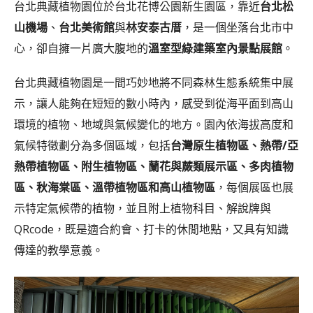
台北典藏植物園位於台北花博公園新生園區，靠近
台北松
山機場
、
台北美術館
與
林安泰古厝
，是一個坐落台北市中
心，卻自擁一片廣大腹地的
溫室型綠建築室內景點展館
。
台北典藏植物園是一間巧妙地將不同森林生態系統集中展
示，讓人能夠在短短的數小時內，感受到從海平面到高山
環境的植物、地域與氣候變化的地方。園內依海拔高度和
氣候特徵劃分為多個區域，包括
台灣原生植物區、熱帶/亞
熱帶植物區、附生植物區、蘭花與蕨類展示區、多肉植物
區、秋海棠區、溫帶植物區和高山植物區
，每個展區也展
示特定氣候帶的植物，並且附上植物科目、解說牌與
QRcode，既是適合約會、打卡的休閒地點，又具有知識
傳達的教學意義。