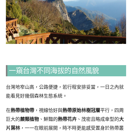
一窺台灣不同海拔的自然風貌
台灣地窄山高，公路便捷，若行程安排妥當，一日之內就
能看見好幾個森林生態系統。
在
熱帶植物帶
，視線恰好與
熱帶原始林樹冠層
平行，四周
巨大的
蕨類植物
、鮮豔的
熱帶花卉
、茂密且略成傘型的
大
片葉林
，一一在眼前展開，時不時更能感受置身於熱帶叢