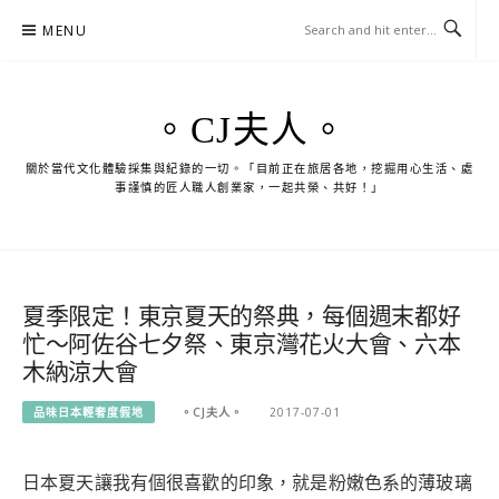
Skip
MENU
to
content
。CJ夫人。
關於當代文化體驗採集與紀錄的一切。「目前正在旅居各地，挖掘用心生活、處
事謹慎的匠人職人創業家，一起共榮、共好！」
夏季限定！東京夏天的祭典，每個週末都好
忙～阿佐谷七夕祭、東京灣花火大會、六本
木納涼大會
品味日本輕奢度假地
。CJ夫人。
2017-07-01
日本夏天讓我有個很喜歡的印象，就是粉嫩色系的薄玻璃