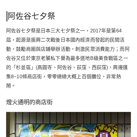
阿佐谷七夕祭
阿佐谷七夕祭是日本三大七夕祭之一，2017年是第64
屆，起源是振興二次戰後日本國內經濟而發起的民間活
動，鼓勵商圈與店鋪舉辦活動，刺激民眾消費能力；而阿
佐谷又位於東京老饕私下譽為最多道地B級美食戰區之一
的「杉並區」(高圓寺、阿佐谷、荻窪、西荻窪)，周邊匯
集8~10條商店街，零零總總大概上百個攤位，非常熱
鬧。
燈火通明的商店街