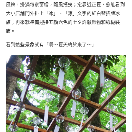
風鈴，掛滿每家窗櫺，隨風搖曳；愈靠近正夏，愈能看到
大小店舖門外掛上「冰」、「涼」文字的紅白藍招牌冰
旗；再來就準備迎接五顏六色的七夕許願飾物和紙糊裝
飾。
看到這些景象就有「啊～夏天終於來了～」