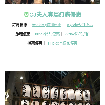
⏰
CJ
夫人專屬訂購優惠
訂房優惠
｜
booking特別優惠
｜
agoda今日優惠
旅程優惠
｜
klook特別優惠
｜
kkday熱門折扣
機票優惠
｜
Trip.com獨家優惠