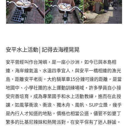
安平水上活動│記得去海裡晃晃
安平曾經叫作台灣嶼，是一座小沙洲，如今已與本島相
連，海岸線氣溫、水溫四季宜人，與安平一橋相連的漁光
島，距離安平老街，大約騎單車15分鐘可達的距離，是當
地國中、小學社團的水上運動訓練場域，許多學員自小接
受完善培育，成為專業國手和水上活動教練，進而在此授
課，如風箏衝浪、衝浪、獨木舟、風帆、SUP立槳，幾乎
是內行人才知道的地點，價格也相當公道，儘管不如墾丁
繁多的比基尼辣妹和熱鬧派對，在安平保有了迷人靜謐，