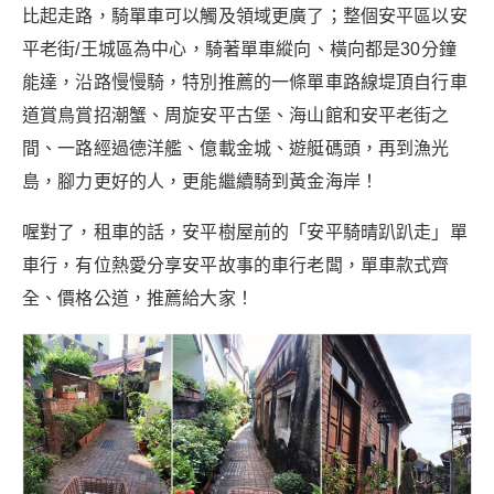
比起走路，騎單車可以觸及領域更廣了；整個安平區以安
平老街/王城區為中心，騎著單車縱向、橫向都是30分鐘
能達，沿路慢慢騎，特別推薦的一條單車路線堤頂自行車
道賞鳥賞招潮蟹、周旋安平古堡、海山館和安平老街之
間、一路經過德洋艦、億載金城、遊艇碼頭，再到漁光
島，腳力更好的人，更能繼續騎到黃金海岸！
喔對了，租車的話，安平樹屋前的「安平騎晴趴趴走」單
車行，有位熱愛分享安平故事的車行老闆，單車款式齊
全、價格公道，推薦給大家！