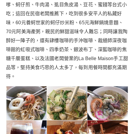
嗲、蚵仔煎、牛肉湯、虱目魚皮湯、豆花、蜜餞等台式小
吃；這回在民宿老闆推薦下，吃到很多安平人的私藏好
味，60元養蚵世家的蚵仔炒米粉、65元海鮮鍋燒意麵、
70元阿美海產粥，親民的鮮甜滋味令人難忘；同時讓我陶
醉好一陣子的，還有肆樓咖啡的手沖咖啡、裁縫師深夜咖
啡館的虹吸式咖啡、四季奶茶、銀波布丁、深藍咖啡的焦
糖千層蛋糕、以及法國老闆營業的La Belle Maison手工甜
品等，堅持美食巧思的人太多了，每到用餐時間都充滿期
待。