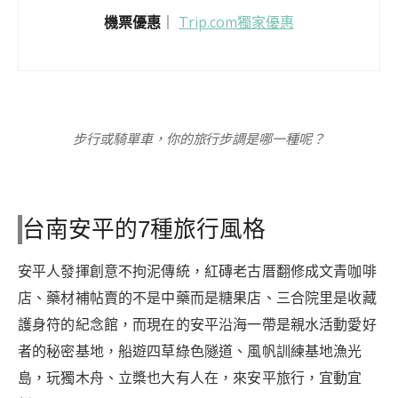
機票優惠
｜
Trip.com獨家優惠
步行或騎單車，你的旅行步調是哪一種呢？
台南安平的7種旅行風格
安平人發揮創意不拘泥傳統，紅磚老古厝翻修成文青咖啡
店、藥材補帖賣的不是中藥而是糖果店、三合院里是收藏
護身符的紀念館，而現在的安平沿海一帶是親水活動愛好
者的秘密基地，船遊四草綠色隧道、風帆訓練基地漁光
島，玩獨木舟、立槳也大有人在，來安平旅行，宜動宜