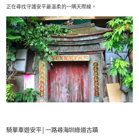
正在尋找守護安平最溫柔的一隅天際線。
騎單車遊安平│一路尋海圳綠道古蹟