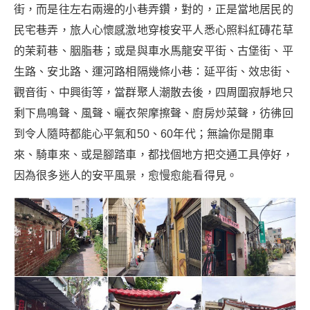
街，而是往左右兩邊的小巷弄鑽，對的，正是當地居民的
民宅巷弄，旅人心懷感激地穿梭安平人悉心照料紅磚花草
的茉莉巷、胭脂巷；或是與車水馬龍安平街、古堡街、平
生路、安北路、運河路相隔幾條小巷：延平街、效忠街、
觀音街、中興街等，當群聚人潮散去後，四周圍寂靜地只
剩下鳥鳴聲、風聲、曬衣架摩擦聲、廚房炒菜聲，彷彿回
到令人隨時都能心平氣和50、60年代；無論你是開車
來、騎車來、或是腳踏車，都找個地方把交通工具停好，
因為很多迷人的安平風景，愈慢愈能看得見。