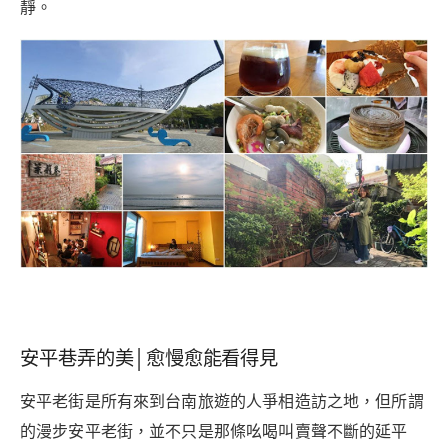
靜。
安平巷弄的美│愈慢愈能看得見
安平老街是所有來到台南旅遊的人爭相造訪之地，但所謂
的漫步安平老街，並不只是那條吆喝叫賣聲不斷的延平