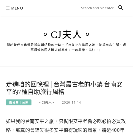
Skip
MENU
to
content
。CJ夫人。
關於當代文化體驗採集與紀錄的一切。「目前正在旅居各地，挖掘用心生活、處
事謹慎的匠人職人創業家，一起共榮、共好！」
走進咱的回憶裡│台灣最古老的小鎮 台南安
平的7種自助旅行風格
南台灣｜台南
。CJ夫人。
2020-11-14
如果我的台南安平之旅，只侷限安平老街必吃必拍必買攻
略，那真的會錯失很多安平值得玩味的風景。將近400年