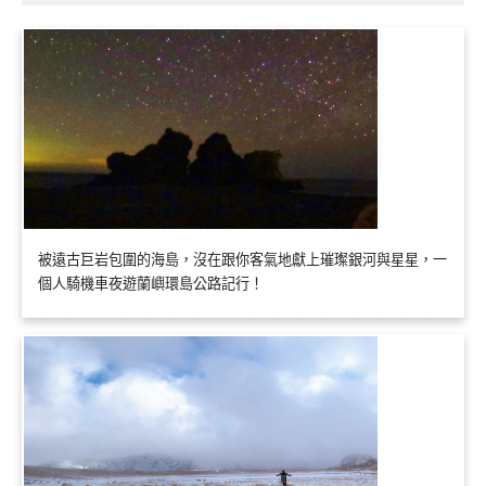
被遠古巨岩包圍的海島，沒在跟你客氣地獻上璀璨銀河與星星，一
個人騎機車夜遊蘭嶼環島公路記行！