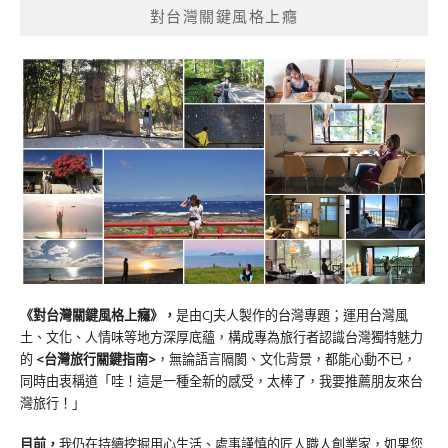
對台灣關鍵風格上癮
《對台灣關鍵風格上癮》
，
是由CJ夫人製作的台灣專題；運用台灣風
土、文化、人情味等地方深厚底蘊，構成專為旅行者認識台灣獨特魅力
的
<台灣旅行關鍵指南>
，無論語言隔閡、文化背景，都能心動不已，
同時由衷稱道「哇！這是一種全新的感受，太棒了，我要推薦朋友來台
灣旅行！」
目前，
我仍在持續挖掘用心生活、處事謹慎的匠人職人創業家，如果您