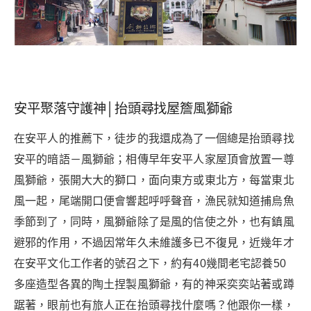
安平聚落守護神│抬頭尋找屋簷風獅爺
在安平人的推薦下，徒步的我還成為了一個總是抬頭尋找
安平的暗語－風獅爺；相傳早年安平人家屋頂會放置一尊
風獅爺，張開大大的獅口，面向東方或東北方，每當東北
風一起，尾端開口便會響起呼呼聲音，漁民就知道捕烏魚
季節到了，同時，風獅爺除了是風的信使之外，也有鎮風
避邪的作用，不過因常年久未維護多已不復見，近幾年才
在安平文化工作者的號召之下，約有40幾間老宅認養50
多座造型各異的陶土捏製風獅爺，有的神采奕奕站著或蹲
踞著，眼前也有旅人正在抬頭尋找什麼嗎？他跟你一樣，