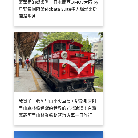
豪華宿泊娛樂秀！日本關西OMO7大阪 by
星野集團附帶Idobata Suite多人塌塌米房
開箱影片
我買了一張阿里山小火車票。紀錄那天阿
里山森林鐵道獻給世界的老派浪漫！台灣
嘉義阿里山林業鐵路蒸汽火車一日旅行