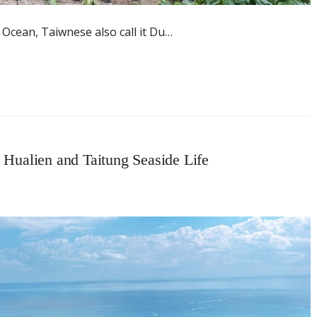
ic Ocean, Taiwnese also call it Du…
 Hualien and Taitung Seaside Life