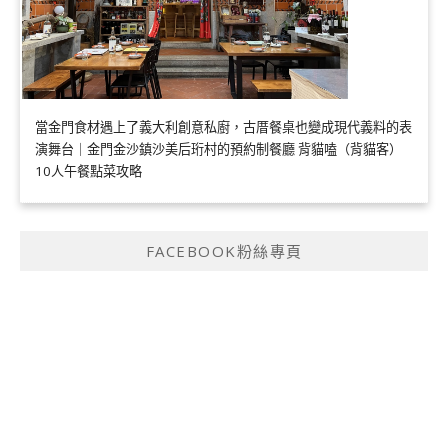
當金門食材遇上了義大利創意私廚，古厝餐桌也變成現代義料的表
演舞台｜金門金沙鎮沙美后珩村的預約制餐廳 背貓嗑（背貓客）
10人午餐點菜攻略
FACEBOOK粉絲專頁