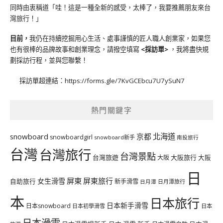
同時由衷稱道「哇！這是一種全新的感受，太棒了，我要推薦朋友來台
灣旅行！」
目前，
我仍在持續挖掘用心生活、處事謹慎的匠人職人創業家，如果您
也有很棒的品牌故事和創業理念，請撥空填寫
<
採訪單
>
，我將盡快規
劃採訪行程，並與您聯繫！
採訪單超連結：
https://forms.gle/7KvGCEbcu7U7ySuN7
熱門關鍵字
北海道
snowboard
京都
snowboardgirl
snowboard新手
南投旅行
台灣
台灣旅行
台灣景點
台灣旅遊
大阪旅行
大阪
大阪
日
屏東
屏東旅行
女生滑雪
自助旅行
新手滑雪
日月潭旅行
日月潭
本
日本旅行
日本新手滑雪
日本snowboard
日本初學滑雪
日本
日本滑雪