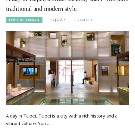
traditional and modern style.
EXPLORE TAIWAN
。CJ夫人。
2024-01-04
A day in Taipei, Taipei is a city with a rich history and a
vibrant culture. You…