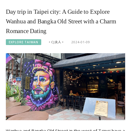
Day trip in Taipei city: A Guide to Explore
Wanhua and Bangka Old Street with a Charm
Romance Dating
EXPLORE TAIWAN
。CJ夫人。
2024-01-09
Wanhua and Bangka Old Street in the west of Taipei have a