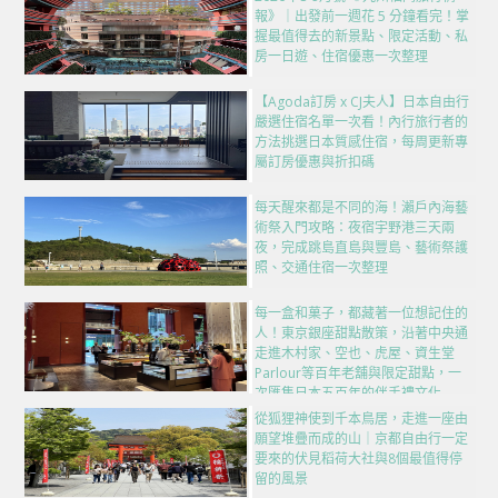
報》｜出發前一週花 5 分鐘看完！掌
握最值得去的新景點、限定活動、私
房一日遊、住宿優惠一次整理
【Agoda訂房 x CJ夫人】日本自由行
嚴選住宿名單一次看！內行旅行者的
方法挑選日本質感住宿，每周更新專
屬訂房優惠與折扣碼
每天醒來都是不同的海！瀨戶內海藝
術祭入門攻略：夜宿宇野港三天兩
夜，完成跳島直島與豐島、藝術祭護
照、交通住宿一次整理
每一盒和菓子，都藏著一位想記住的
人！東京銀座甜點散策，沿著中央通
走進木村家、空也、虎屋、資生堂
Parlour等百年老舖與限定甜點，一
次匯集日本五百年的伴手禮文化
從狐狸神使到千本鳥居，走進一座由
願望堆疊而成的山｜京都自由行一定
要來的伏見稻荷大社與8個最值得停
留的風景