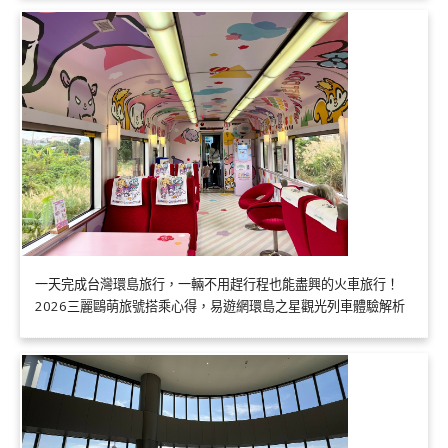
一天完成台灣環島旅行，一輛不用趕行程也能盡興的火車旅行！
2026三麗鷗萌旅號搭乘心得，易遊網環島之星觀光列車體驗解析