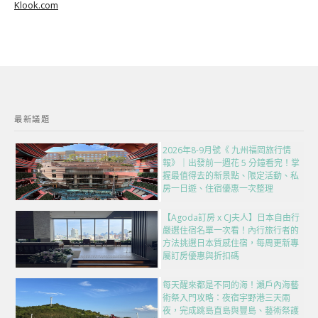
Klook.com
最新議題
2026年8-9月號《 九州福岡旅行情
報》｜出發前一週花 5 分鐘看完！掌
握最值得去的新景點、限定活動、私
房一日遊、住宿優惠一次整理
【Agoda訂房 x CJ夫人】日本自由行
嚴選住宿名單一次看！內行旅行者的
方法挑選日本質感住宿，每周更新專
屬訂房優惠與折扣碼
每天醒來都是不同的海！瀨戶內海藝
術祭入門攻略：夜宿宇野港三天兩
夜，完成跳島直島與豐島、藝術祭護