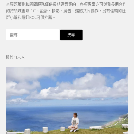
※專題策劃和顧問服務僅供長期專案簽約；各項專案亦可與我長期合作
的跨領域團隊：IT、設計、攝影、廣告、媒體共同協作，另有信賴的社
群小編和網紅KOL可供推薦。
搜
尋
關
鍵
關於CJ夫人
字: