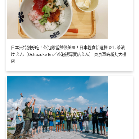
日本米特別好吃！茶泡飯當然很美味！日本輕食新選擇 だし茶漬
け えん（Ochazuke En／茶泡飯專賣店えん） 東京車站新丸大樓
店