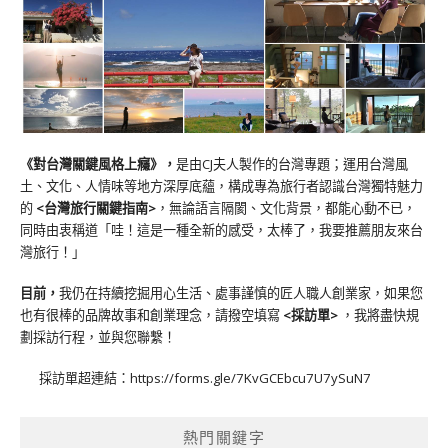
《對台灣關鍵風格上癮》
，
是由CJ夫人製作的台灣專題；運用台灣風
土、文化、人情味等地方深厚底蘊，構成專為旅行者認識台灣獨特魅力
的
<台灣旅行關鍵指南>
，無論語言隔閡、文化背景，都能心動不已，
同時由衷稱道「哇！這是一種全新的感受，太棒了，我要推薦朋友來台
灣旅行！」
目前，
我仍在持續挖掘用心生活、處事謹慎的匠人職人創業家，如果您
也有很棒的品牌故事和創業理念，請撥空填寫
<
採訪單
>
，我將盡快規
劃採訪行程，並與您聯繫！
採訪單超連結：
https://forms.gle/7KvGCEbcu7U7ySuN7
熱門關鍵字