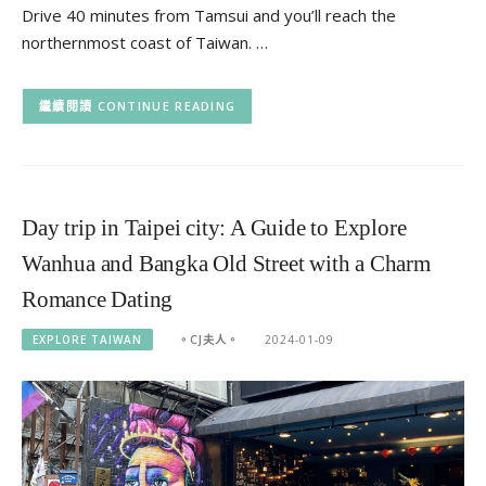
Drive 40 minutes from Tamsui and you’ll reach the
northernmost coast of Taiwan. …
CONTINUE READING
Day trip in Taipei city: A Guide to Explore
Wanhua and Bangka Old Street with a Charm
Romance Dating
EXPLORE TAIWAN
。CJ夫人。
2024-01-09