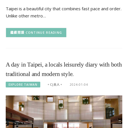
Taipei is a beautiful city that combines fast pace and order.
Unlike other metro…
CONTINUE READING
A day in Taipei, a locals leisurely diary with both
traditional and modern style.
EXPLORE TAIWAN
。CJ夫人。
2024-01-04