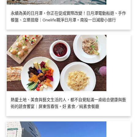
永續為美的日月潭，你正在促成實際改變！日月潭電動船遊、手作
餐盤、立槳撿廢｜Onelife親淨日月潭。南投一日減廢小旅行
熱愛土地、美食與藝文生活的人，都不自覺點滿一桌結合健康與藝
術的蔬食饗宴｜屏東恆春恆。好 素食／純素食餐廳