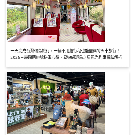
一天完成台灣環島旅行，一輛不用趕行程也能盡興的火車旅行！
2026三麗鷗萌旅號搭乘心得，易遊網環島之星觀光列車體驗解析