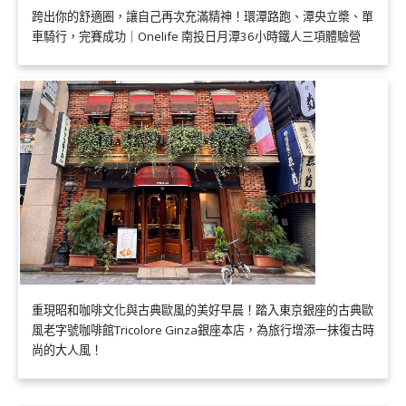
跨出你的舒適圈，讓自己再次充滿精神！環潭路跑、潭央立槳、單
車騎行，完賽成功｜Onelife 南投日月潭36小時鐵人三項體驗營
重現昭和咖啡文化與古典歐風的美好早晨！踏入東京銀座的古典歐
風老字號咖啡館Tricolore Ginza銀座本店，為旅行增添一抹復古時
尚的大人風！