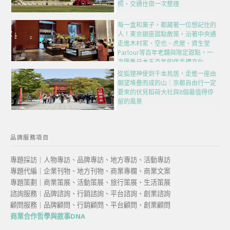
照、交通住宿一次整理
每一盒和菓子，都藏著一位想記住的
人！東京銀座甜點散策，沿著中央通
走進木村家、空也、虎屋、資生堂
Parlour等百年老舖與限定甜點，一
次匯集日本五百年的伴手禮文化
從狐狸神使到千本鳥居，走進一座由
願望堆疊而成的山｜京都自由行一定
要來的伏見稻荷大社與8個最值得停
留的風景
品牌服務項目
專題採訪｜人物專訪、品牌專訪、地方專訪、活動專訪
專題代編｜企業刊物、地方刊物、商業專欄、商業文案
專題策劃｜商業策展、活動策展、旅行策展、生活策展
諮詢服務｜品牌諮詢、行銷諮詢、平台諮詢、創業諮詢
顧問服務｜品牌顧問、行銷顧問、平台顧問、創業顧問
商業合作哲學與敘事DNA