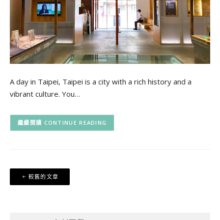
A day in Taipei, Taipei is a city with a rich history and a
vibrant culture. You…
CONTINUE READING
文
較舊的文章
章
導
覽