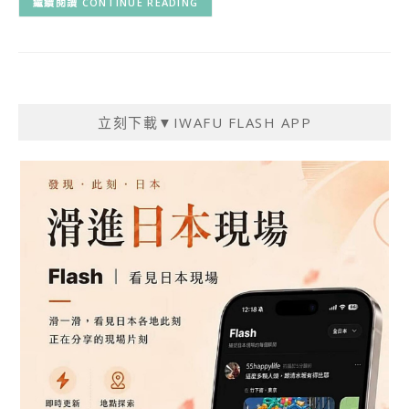
CONTINUE READING
立刻下載▼IWAFU FLASH APP