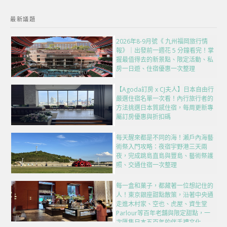
最新議題
2026年8-9月號《 九州福岡旅行情
報》｜出發前一週花 5 分鐘看完！掌
握最值得去的新景點、限定活動、私
房一日遊、住宿優惠一次整理
【Agoda訂房 x CJ夫人】日本自由行
嚴選住宿名單一次看！內行旅行者的
方法挑選日本質感住宿，每周更新專
屬訂房優惠與折扣碼
每天醒來都是不同的海！瀨戶內海藝
術祭入門攻略：夜宿宇野港三天兩
夜，完成跳島直島與豐島、藝術祭護
照、交通住宿一次整理
每一盒和菓子，都藏著一位想記住的
人！東京銀座甜點散策，沿著中央通
走進木村家、空也、虎屋、資生堂
Parlour等百年老舖與限定甜點，一
次匯集日本五百年的伴手禮文化