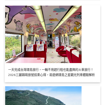
一天完成台灣環島旅行，一輛不用趕行程也能盡興的火車旅行！
2026三麗鷗萌旅號搭乘心得，易遊網環島之星觀光列車體驗解析