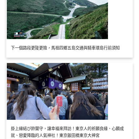
下一個路段更陡更險，馬祖四鄉五島交通與騎車環島行前須知
掛上縁結び鈴蘭守，讓幸福來拜訪！東京人的祈願良緣、心願成
就、戀愛降臨的人氣神社！東京飯田橋東京大神宮