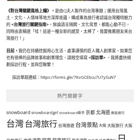
《對台灣關鍵風格上癮》
，
是由CJ夫人製作的台灣專題；運用台灣風
土、文化、人情味等地方深厚底蘊，構成專為旅行者認識台灣獨特魅力
的
<台灣旅行關鍵指南>
，無論語言隔閡、文化背景，都能心動不已，
同時由衷稱道「哇！這是一種全新的感受，太棒了，我要推薦朋友來台
灣旅行！」
目前，
我仍在持續挖掘用心生活、處事謹慎的匠人職人創業家，如果您
也有很棒的品牌故事和創業理念，請撥空填寫
<
採訪單
>
，我將盡快規
劃採訪行程，並與您聯繫！
採訪單超連結：
https://forms.gle/7KvGCEbcu7U7ySuN7
熱門關鍵字
北海道
snowboard
京都
snowboardgirl
snowboard新手
南投旅行
台灣
台灣旅行
台灣景點
台灣旅遊
大阪旅行
大阪
大阪
日