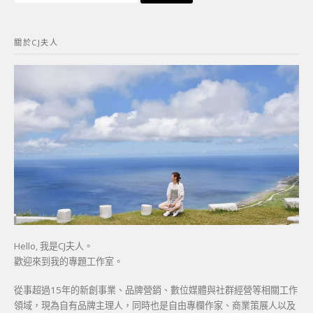
關
鍵
關於CJ夫人
字:
Hello, 我是CJ夫人。
歡迎來到我的專題工作室。
從事超過15年的新創事業、品牌營銷、數位媒體與社群經營等相關工作
領域，現為自有品牌主理人，同時也是自由專欄作家、商業策展人以及