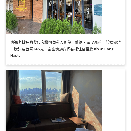
清邁老城裡的背包客棧卻像私人劇院，蘭納 × 殖民風格，低調優雅
一晚只要台幣345元｜泰國清邁背包客棧住宿推薦 Khunluang
Hostel