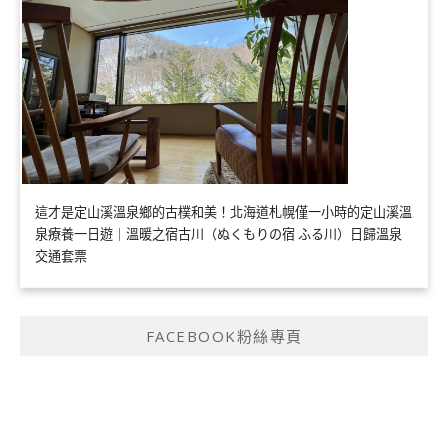
這才是定山溪溫泉鄉的古樸和美！北海道札幌僅一小時的定山溪溫
泉療養一日遊｜溫暖之宿古川（ぬくもりの宿 ふる川）日歸溫泉
交通套票
FACEBOOK粉絲專頁