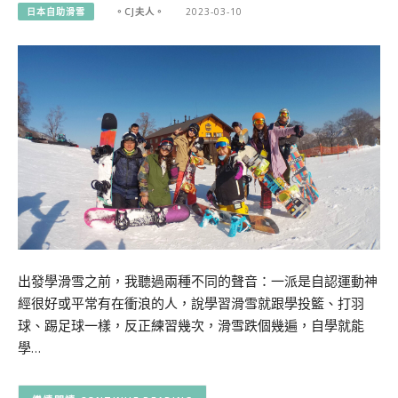
日本自助滑雪
。CJ夫人。
2023-03-10
出發學滑雪之前，我聽過兩種不同的聲音：一派是自認運動神
經很好或平常有在衝浪的人，說學習滑雪就跟學投籃、打羽
球、踢足球一樣，反正練習幾次，滑雪跌個幾遍，自學就能
學…