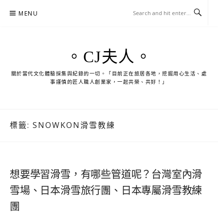
Skip
MENU
to
content
。CJ夫人。
關於當代文化體驗採集與紀錄的一切。「目前正在旅居各地，挖掘用心生活、處
事謹慎的匠人職人創業家，一起共榮、共好！」
標籤:
SNOWKON滑雪教練
想要學習滑雪，有哪些管道呢？台灣室內滑
雪場、日本滑雪旅行團、日本專屬滑雪教練
團