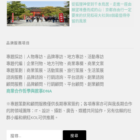
從狐狸神使到千本鳥居，走進一座由
願望堆疊而成的山｜京都自由行一定
要來的伏見稻荷大社與8個最值得停
留的風景
品牌服務項目
專題採訪｜人物專訪、品牌專訪、地方專訪、活動專訪
專題代編｜企業刊物、地方刊物、商業專欄、商業文案
專題策劃｜商業策展、活動策展、旅行策展、生活策展
諮詢服務｜品牌諮詢、行銷諮詢、平台諮詢、創業諮詢
顧問服務｜品牌顧問、行銷顧問、平台顧問、創業顧問
商業合作哲學與敘事DNA
※專題策劃和顧問服務僅供長期專案簽約；各項專案亦可與我長期合作
的跨領域團隊：IT、設計、攝影、廣告、媒體共同協作，另有信賴的社
群小編和網紅KOL可供推薦。
搜
尋