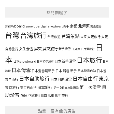
熱門關鍵字
北海道
snowboard
京都
snowboardgirl
snowboard新手
南投旅行
台灣
台灣旅行
台灣景點
台灣旅遊
大阪旅行
大阪
大阪
日
屏東
屏東旅行
女生滑雪
自助旅行
新手滑雪
日月潭旅行
日月潭
本
日本旅行
日本新手滑雪
日本snowboard
日本初學滑雪
日本
日本滑雪
日本滑雪場新手
日本 滑雪 新手
日本滑雪自助
日本滑
旅遊
日本自由行
日本自助旅行
東京
日本自助滑雪
雪自由行
自
第一次滑雪
滑雪旅行
東京旅行
東京自由行
第一次日本自助滑雪
助滑雪
花蓮
馬祖
花蓮旅行
馬祖旅行
關西
點擊一個有趣的廣告