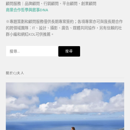
顧問服務｜品牌顧問、行銷顧問、平台顧問、創業顧問
商業合作哲學與敘事DNA
※專題策劃和顧問服務僅供長期專案簽約；各項專案亦可與我長期合作
的跨領域團隊：IT、設計、攝影、廣告、媒體共同協作，另有信賴的社
群小編和網紅KOL可供推薦。
搜
尋
關
鍵
關於CJ夫人
字: