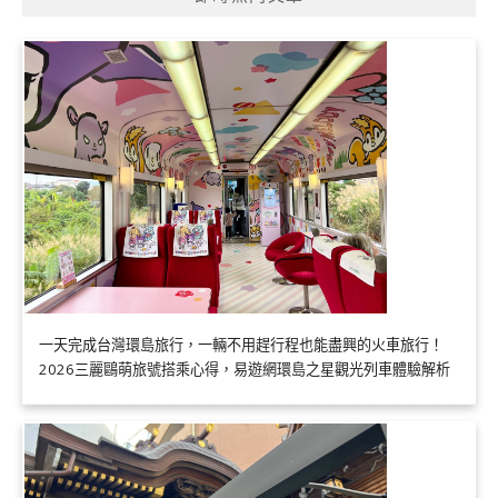
一天完成台灣環島旅行，一輛不用趕行程也能盡興的火車旅行！
2026三麗鷗萌旅號搭乘心得，易遊網環島之星觀光列車體驗解析