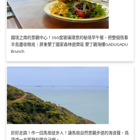
國境之南的景觀中心！360度玻璃環景的秘境早午餐，把整個恆春
半島盡收眼底｜屏東墾丁國家森林遊樂區 墾丁觀海樓GADUGADU
Brunch
好好走路！作一回馬祖徒步人！讓馬祖自然景觀步道的海浪聲、鳥
語或一方寧靜包圍自己吧。