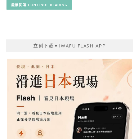
CONTINUE READING
立刻下載▼IWAFU FLASH APP