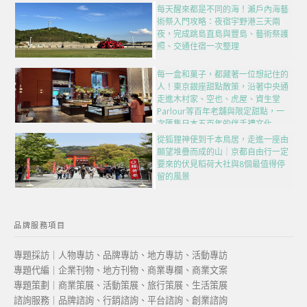
每天醒來都是不同的海！瀨戶內海藝
術祭入門攻略：夜宿宇野港三天兩
夜，完成跳島直島與豐島、藝術祭護
照、交通住宿一次整理
每一盒和菓子，都藏著一位想記住的
人！東京銀座甜點散策，沿著中央通
走進木村家、空也、虎屋、資生堂
Parlour等百年老舖與限定甜點，一
次匯集日本五百年的伴手禮文化
從狐狸神使到千本鳥居，走進一座由
願望堆疊而成的山｜京都自由行一定
要來的伏見稻荷大社與8個最值得停
留的風景
品牌服務項目
專題採訪｜人物專訪、品牌專訪、地方專訪、活動專訪
專題代編｜企業刊物、地方刊物、商業專欄、商業文案
專題策劃｜商業策展、活動策展、旅行策展、生活策展
諮詢服務｜品牌諮詢、行銷諮詢、平台諮詢、創業諮詢