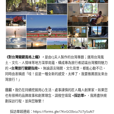
《對台灣關鍵風格上癮》
，
是由CJ夫人製作的台灣專題；運用台灣風
土、文化、人情味等地方深厚底蘊，構成專為旅行者認識台灣獨特魅力
的
<台灣旅行關鍵指南>
，無論語言隔閡、文化背景，都能心動不已，
同時由衷稱道「哇！這是一種全新的感受，太棒了，我要推薦朋友來台
灣旅行！」
目前，
我仍在持續挖掘用心生活、處事謹慎的匠人職人創業家，如果您
也有很棒的品牌故事和創業理念，請撥空填寫
<
採訪單
>
，我將盡快規
劃採訪行程，並與您聯繫！
採訪單超連結：
https://forms.gle/7KvGCEbcu7U7ySuN7