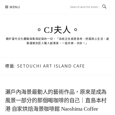
Skip
MENU
to
content
。CJ夫人。
關於當代文化體驗採集與紀錄的一切。「目前正在旅居各地，挖掘用心生活、處
事謹慎的匠人職人創業家，一起共榮、共好！」
標籤:
SETOUCHI ART ISLAND CAFE
瀨戶內海景最動人的藝術作品，原來是成為
風景一部分的那個喝咖啡的自己｜直島本村
港 自家烘焙海景咖啡館 Naoshima Coffee