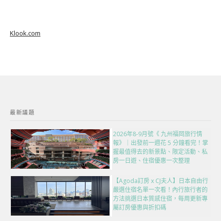
Klook.com
最新議題
2026年8-9月號《 九州福岡旅行情
報》｜出發前一週花 5 分鐘看完！掌
握最值得去的新景點、限定活動、私
房一日遊、住宿優惠一次整理
【Agoda訂房 x CJ夫人】日本自由行
嚴選住宿名單一次看！內行旅行者的
方法挑選日本質感住宿，每周更新專
屬訂房優惠與折扣碼