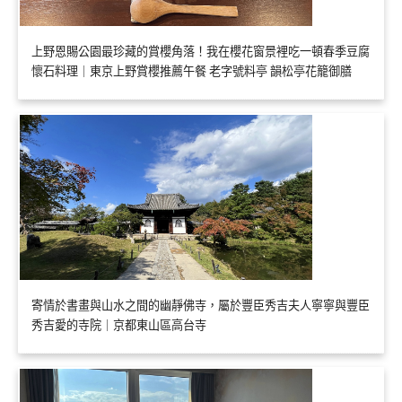
上野恩賜公園最珍藏的賞櫻角落！我在櫻花窗景裡吃一頓春季豆腐
懷石料理｜東京上野賞櫻推薦午餐 老字號料亭 韻松亭花籠御膳
寄情於書畫與山水之間的幽靜佛寺，屬於豐臣秀吉夫人寧寧與豐臣
秀吉愛的寺院｜京都東山區高台寺