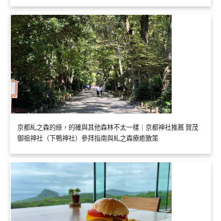
京都糺之森的綠，的確與其他森林不太一樣｜京都神社推薦 賀茂
御祖神社（下鴨神社）參拜指南與糺之森療癒散策