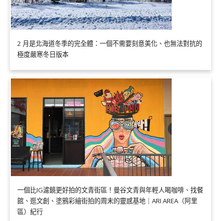
2 月是北海道冬季的完全體：一個不需要刻意美化、也無法對抗的
極度嚴寒冬日版本
一個比IG濾鏡更好拍的文青街區！曼谷文青與年輕人喝咖啡、找餐
館、逛文創、塗鴉彩繪街拍的周末的靈感基地｜ARI AREA（阿里
區）紀行