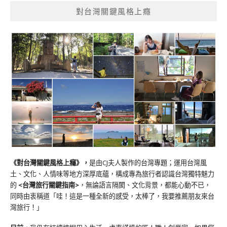
對台灣關鍵風格上癮
《對台灣關鍵風格上癮》
，
是由CJ夫人製作的台灣專題；運用台灣風
土、文化、人情味等地方深厚底蘊，構成專為旅行者認識台灣獨特魅力
的
<台灣旅行關鍵指南>
，無論語言隔閡、文化背景，都能心動不已，
同時由衷稱道「哇！這是一種全新的感受，太棒了，我要推薦朋友來台
灣旅行！」