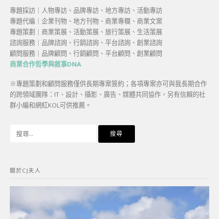
專題採訪｜人物專訪、品牌專訪、地方專訪、活動專訪
專題代編｜企業刊物、地方刊物、商業專欄、商業文案
專題策劃｜商業策展、活動策展、旅行策展、生活策展
諮詢服務｜品牌諮詢、行銷諮詢、平台諮詢、創業諮詢
顧問服務｜品牌顧問、行銷顧問、平台顧問、創業顧問
商業合作哲學與敘事DNA
※專題策劃和顧問服務僅供長期專案簽約；各項專案亦可與我長期合作
的跨領域團隊：IT、設計、攝影、廣告、媒體共同協作，另有信賴的社
群小編和網紅KOL可供推薦。
搜
尋
關
鍵
關於CJ夫人
字: