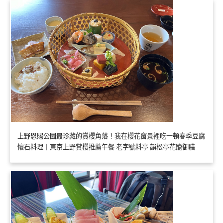
上野恩賜公園最珍藏的賞櫻角落！我在櫻花窗景裡吃一頓春季豆腐
懷石料理｜東京上野賞櫻推薦午餐 老字號料亭 韻松亭花籠御膳