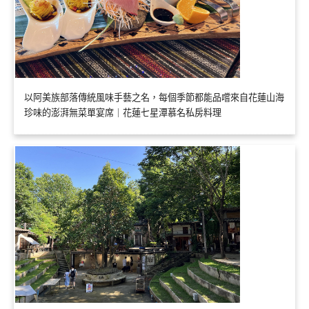
以阿美族部落傳統風味手藝之名，每個季節都能品嚐來自花蓮山海
珍味的澎湃無菜單宴席｜花蓮七星潭慕名私房料理