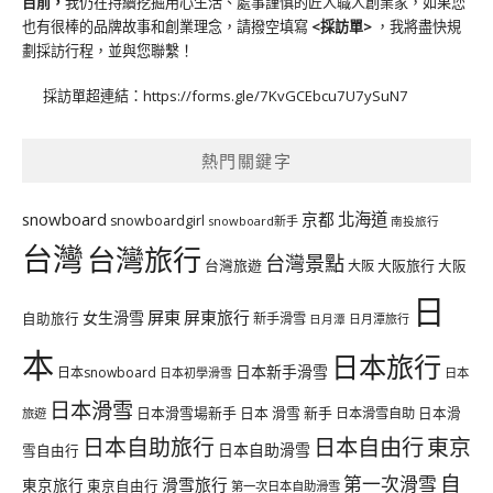
目前，
我仍在持續挖掘用心生活、處事謹慎的匠人職人創業家，如果您
也有很棒的品牌故事和創業理念，請撥空填寫
<
採訪單
>
，我將盡快規
劃採訪行程，並與您聯繫！
採訪單超連結：
https://forms.gle/7KvGCEbcu7U7ySuN7
熱門關鍵字
北海道
snowboard
京都
snowboardgirl
snowboard新手
南投旅行
台灣
台灣旅行
台灣景點
台灣旅遊
大阪旅行
大阪
大阪
日
屏東
屏東旅行
女生滑雪
自助旅行
新手滑雪
日月潭旅行
日月潭
本
日本旅行
日本新手滑雪
日本snowboard
日本初學滑雪
日本
日本滑雪
日本滑雪場新手
日本 滑雪 新手
日本滑雪自助
日本滑
旅遊
日本自由行
日本自助旅行
東京
日本自助滑雪
雪自由行
自
第一次滑雪
滑雪旅行
東京旅行
東京自由行
第一次日本自助滑雪