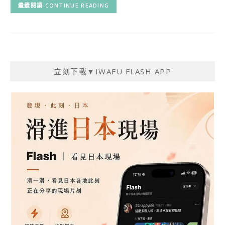
CONTINUE READING
立刻下載▼IWAFU FLASH APP