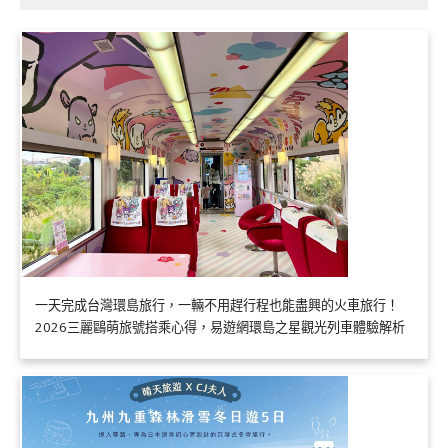
一天完成台灣環島旅行，一輛不用趕行程也能盡興的火車旅行！
2026三麗鷗萌旅號搭乘心得，易遊網環島之星觀光列車體驗解析