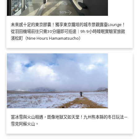
未來感十足的東京膠囊！獨享東京鐵塔的城市景觀露臺Lounge！
從羽田機場前往只需30分鐘即可抵達｜9h 9小時睡眠實驗室旅館
濱松町（Nine Hours Hamamatsucho）
當冰雪與火山相遇，既像地獄又如天堂！九州熊本縣的冬日玩法－
雪見阿蘇火山。