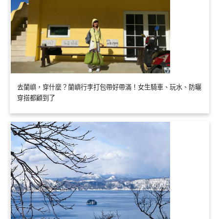
去蘭嶼，穿什麼？蘭嶼行李打包帶好帶滿！女生騎車、玩水、防曬
穿搭都顧到了