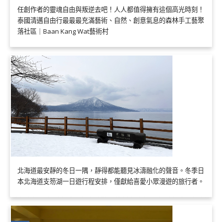
任創作者的靈魂自由與叛逆去吧！人人都值得擁有這個高光時刻！
泰國清邁自由行最最最充滿藝術、自然、創意氣息的森林手工藝聚
落社區｜Baan Kang Wat藝術村
北海道最安靜的冬日一隅，靜得都能聽見冰濤融化的聲音。冬季日
本北海道支笏湖一日遊行程安排，僅獻給喜愛小眾漫遊的旅行者。