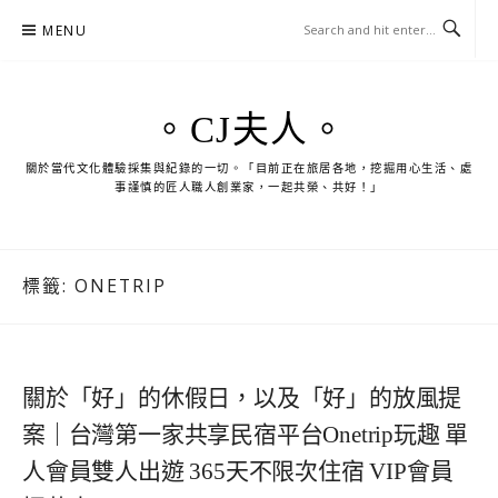
Skip
MENU
to
content
。CJ夫人。
關於當代文化體驗採集與紀錄的一切。「目前正在旅居各地，挖掘用心生活、處
事謹慎的匠人職人創業家，一起共榮、共好！」
標籤:
ONETRIP
關於「好」的休假日，以及「好」的放風提
案｜台灣第一家共享民宿平台Onetrip玩趣 單
人會員雙人出遊 365天不限次住宿 VIP會員