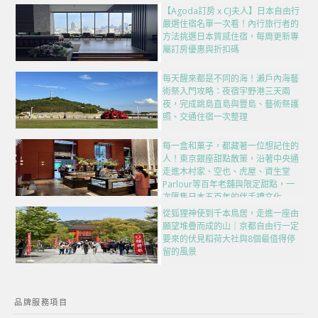
【Agoda訂房 x CJ夫人】日本自由行
嚴選住宿名單一次看！內行旅行者的
方法挑選日本質感住宿，每周更新專
屬訂房優惠與折扣碼
每天醒來都是不同的海！瀨戶內海藝
術祭入門攻略：夜宿宇野港三天兩
夜，完成跳島直島與豐島、藝術祭護
照、交通住宿一次整理
每一盒和菓子，都藏著一位想記住的
人！東京銀座甜點散策，沿著中央通
走進木村家、空也、虎屋、資生堂
Parlour等百年老舖與限定甜點，一
次匯集日本五百年的伴手禮文化
從狐狸神使到千本鳥居，走進一座由
願望堆疊而成的山｜京都自由行一定
要來的伏見稻荷大社與8個最值得停
留的風景
品牌服務項目