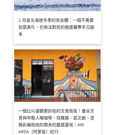
2 月是北海道冬季的完全體：一個不需要
刻意美化、也無法對抗的極度嚴寒冬日版
本
一個比IG濾鏡更好拍的文青街區！曼谷文
青與年輕人喝咖啡、找餐館、逛文創、塗
鴉彩繪街拍的周末的靈感基地｜ARI
AREA（阿里區）紀行