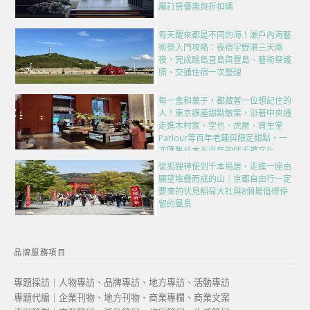
屬訂房優惠與折扣碼
每天醒來都是不同的海！瀨戶內海藝
術祭入門攻略：夜宿宇野港三天兩
夜，完成跳島直島與豐島、藝術祭護
照、交通住宿一次整理
每一盒和菓子，都藏著一位想記住的
人！東京銀座甜點散策，沿著中央通
走進木村家、空也、虎屋、資生堂
Parlour等百年老舖與限定甜點，一
次匯集日本五百年的伴手禮文化
從狐狸神使到千本鳥居，走進一座由
願望堆疊而成的山｜京都自由行一定
要來的伏見稻荷大社與8個最值得停
留的風景
品牌服務項目
專題採訪｜人物專訪、品牌專訪、地方專訪、活動專訪
專題代編｜企業刊物、地方刊物、商業專欄、商業文案