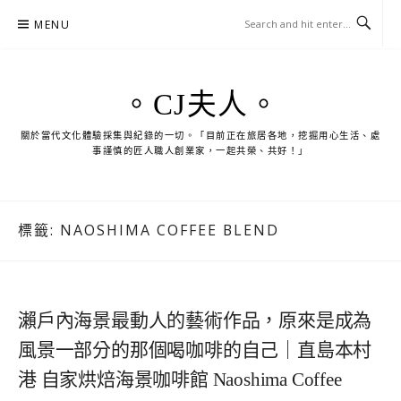
Skip
MENU
to
content
。CJ夫人。
關於當代文化體驗採集與紀錄的一切。「目前正在旅居各地，挖掘用心生活、處
事謹慎的匠人職人創業家，一起共榮、共好！」
標籤:
NAOSHIMA COFFEE BLEND
瀨戶內海景最動人的藝術作品，原來是成為
風景一部分的那個喝咖啡的自己｜直島本村
港 自家烘焙海景咖啡館 Naoshima Coffee