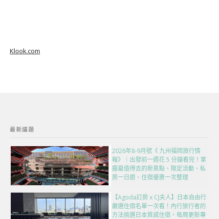
Klook.com
最新議題
2026年8-9月號《 九州福岡旅行情
報》｜出發前一週花 5 分鐘看完！掌
握最值得去的新景點、限定活動、私
房一日遊、住宿優惠一次整理
【Agoda訂房 x CJ夫人】日本自由行
嚴選住宿名單一次看！內行旅行者的
方法挑選日本質感住宿，每周更新專