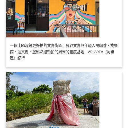
一個比IG濾鏡更好拍的文青街區！曼谷文青與年輕人喝咖啡、找餐
館、逛文創、塗鴉彩繪街拍的周末的靈感基地｜ARI AREA（阿里
區）紀行