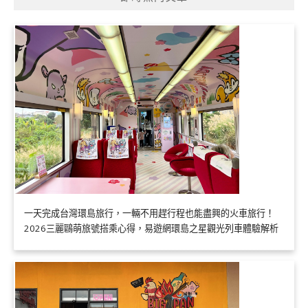
一天完成台灣環島旅行，一輛不用趕行程也能盡興的火車旅行！
2026三麗鷗萌旅號搭乘心得，易遊網環島之星觀光列車體驗解析