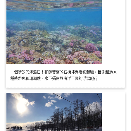
一個晴朗的浮潛日！花蓮豐濱的石梯坪浮潛初體驗，目測超過30
種熱帶魚和珊瑚礁，水下攝影與海洋王國的浮潛紀行