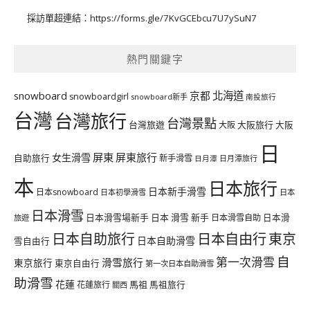
採訪單超連結：
https://forms.gle/7KvGCEbcu7U7ySuN7
熱門關鍵字
北海道
snowboard
京都
snowboardgirl
snowboard新手
南投旅行
台灣
台灣旅行
台灣景點
台灣旅遊
大阪旅行
大阪
大阪
日
屏東
屏東旅行
女生滑雪
自助旅行
新手滑雪
日月潭旅行
日月潭
本
日本旅行
日本新手滑雪
日本snowboard
日本初學滑雪
日本
日本滑雪
日本滑雪場新手
日本 滑雪 新手
日本滑雪自助
日本滑
旅遊
日本自由行
日本自助旅行
東京
日本自助滑雪
雪自由行
自
第一次滑雪
滑雪旅行
東京旅行
東京自由行
第一次日本自助滑雪
助滑雪
花蓮
馬祖
花蓮旅行
馬祖旅行
關西