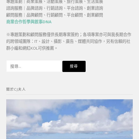
專題策劃｜商業策展、活動策展、旅行策展、生活策展
諮詢服務｜品牌諮詢、行銷諮詢、平台諮詢、創業諮詢
顧問服務｜品牌顧問、行銷顧問、平台顧問、創業顧問
商業合作哲學與敘事DNA
※專題策劃和顧問服務僅供長期專案簽約；各項專案亦可與我長期合作
的跨領域團隊：IT、設計、攝影、廣告、媒體共同協作，另有信賴的社
群小編和網紅KOL可供推薦。
搜
尋
關
鍵
關於CJ夫人
字: