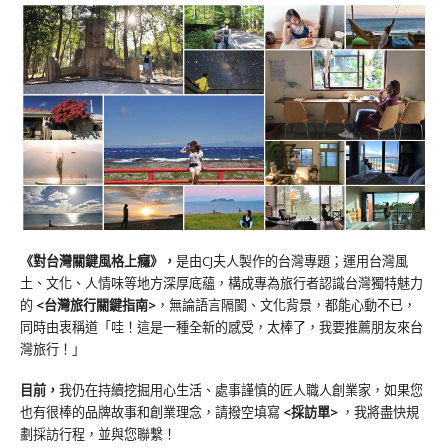
《對台灣關鍵風格上癮》
，
是由CJ夫人製作的台灣專題；運用台灣風
土、文化、人情味等地方深厚底蘊，構成專為旅行者認識台灣獨特魅力
的
<台灣旅行關鍵指南>
，無論語言隔閡、文化背景，都能心動不已，
同時由衷稱道「哇！這是一種全新的感受，太棒了，我要推薦朋友來台
灣旅行！」
目前，
我仍在持續挖掘用心生活、處事謹慎的匠人職人創業家，如果您
也有很棒的品牌故事和創業理念，請撥空填寫
<
採訪單
>
，我將盡快規
劃採訪行程，並與您聯繫！