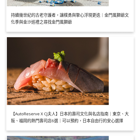
持續幾世紀的古老守護者，讓樸勇與摯心浮現更迭｜金門風獅爺文
化季與金沙巡禮之尋找金門風獅爺
【AutoReserve X CJ夫人】日本的壽司文化與名店指南｜東京、大
阪、福岡的熱門壽司店6選｜可以預約，日本自由行的安心選擇