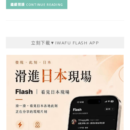
CONTINUE READING
立刻下載▼IWAFU FLASH APP