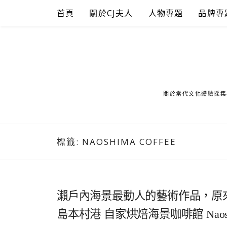
Skip
首頁
關於CJ夫人
人物專題
品牌專
to
content
關於當代文化體驗採集
標籤:
NAOSHIMA COFFEE
瀨戶內海景最動人的藝術作品，原
島本村港 自家烘焙海景咖啡館 Naoshim