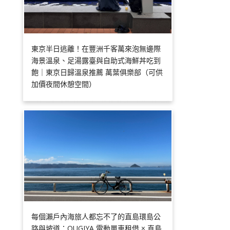
東京半日逃離！在豐洲千客萬來泡無邊際
海景溫泉、足湯露臺與自助式海鮮丼吃到
飽｜東京日歸溫泉推薦 萬葉俱樂部（可供
加價夜間休憩空間）
每個瀨戶內海旅人都忘不了的直島環島公
路與坡道：OUGIYA 電動單車租借 × 直島