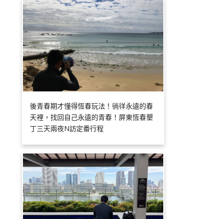
後青春期才懂得恆春玩法！徜徉永遠的春
天裡，找回自己永遠的青春！屏東恆春墾
丁三天兩夜N訪定番行程