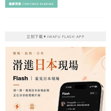
CONTINUE READING
立刻下載▼IWAFU FLASH APP