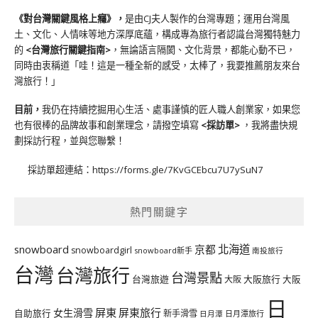
《對台灣關鍵風格上癮》
，
是由CJ夫人製作的台灣專題；運用台灣風
土、文化、人情味等地方深厚底蘊，構成專為旅行者認識台灣獨特魅力
的
<台灣旅行關鍵指南>
，無論語言隔閡、文化背景，都能心動不已，
同時由衷稱道「哇！這是一種全新的感受，太棒了，我要推薦朋友來台
灣旅行！」
目前，
我仍在持續挖掘用心生活、處事謹慎的匠人職人創業家，如果您
也有很棒的品牌故事和創業理念，請撥空填寫
<
採訪單
>
，我將盡快規
劃採訪行程，並與您聯繫！
採訪單超連結：
https://forms.gle/7KvGCEbcu7U7ySuN7
熱門關鍵字
北海道
snowboard
京都
snowboardgirl
snowboard新手
南投旅行
台灣
台灣旅行
台灣景點
台灣旅遊
大阪旅行
大阪
大阪
日
屏東
屏東旅行
女生滑雪
自助旅行
新手滑雪
日月潭旅行
日月潭