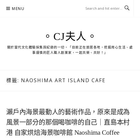
Skip
MENU
to
content
。CJ夫人。
關於當代文化體驗採集與紀錄的一切。「目前正在旅居各地，挖掘用心生活、處
事謹慎的匠人職人創業家，一起共榮、共好！」
標籤:
NAOSHIMA ART ISLAND CAFE
瀨戶內海景最動人的藝術作品，原來是成為
風景一部分的那個喝咖啡的自己｜直島本村
港 自家烘焙海景咖啡館 Naoshima Coffee