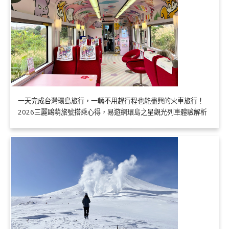
一天完成台灣環島旅行，一輛不用趕行程也能盡興的火車旅行！
2026三麗鷗萌旅號搭乘心得，易遊網環島之星觀光列車體驗解析