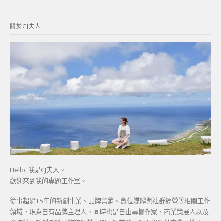
關
鍵
關於CJ夫人
字:
Hello, 我是CJ夫人。
歡迎來到我的專題工作室。
從事超過15年的新創事業、品牌營銷、數位媒體與社群經營等相關工作
領域，現為自有品牌主理人，同時也是自由專欄作家、商業策展人以及