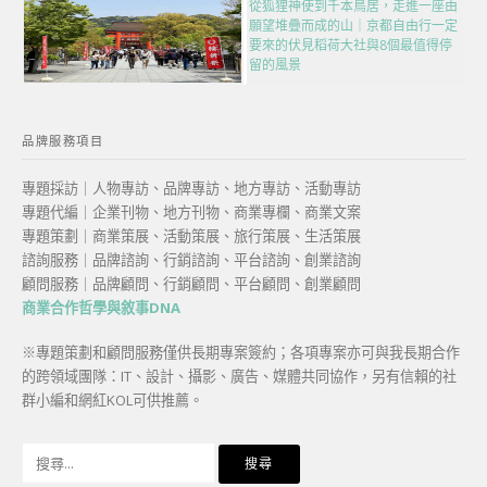
從狐狸神使到千本鳥居，走進一座由
願望堆疊而成的山｜京都自由行一定
要來的伏見稻荷大社與8個最值得停
留的風景
品牌服務項目
專題採訪｜人物專訪、品牌專訪、地方專訪、活動專訪
專題代編｜企業刊物、地方刊物、商業專欄、商業文案
專題策劃｜商業策展、活動策展、旅行策展、生活策展
諮詢服務｜品牌諮詢、行銷諮詢、平台諮詢、創業諮詢
顧問服務｜品牌顧問、行銷顧問、平台顧問、創業顧問
商業合作哲學與敘事DNA
※專題策劃和顧問服務僅供長期專案簽約；各項專案亦可與我長期合作
的跨領域團隊：IT、設計、攝影、廣告、媒體共同協作，另有信賴的社
群小編和網紅KOL可供推薦。
搜
尋