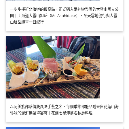
一步步接近北海道的最高點，正式邁入眾神遊樂園的大雪山國立公
園｜北海道大雪山旭岳（Mt. Asahidake）、冬天雪地健行與大雪
山旭岳纜車一日紀行
以阿美族部落傳統風味手藝之名，每個季節都能品嚐來自花蓮山海
珍味的澎湃無菜單宴席｜花蓮七星潭慕名私房料理