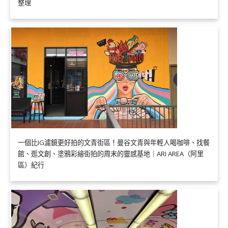
整理
一個比IG濾鏡更好拍的文青街區！曼谷文青與年輕人喝咖啡、找餐
館、逛文創、塗鴉彩繪街拍的周末的靈感基地｜ARI AREA（阿里
區）紀行