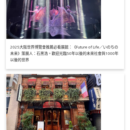
2025大阪世界博覽會推薦必看展館：《Future of Life／いのちの
未来》策展人：石黑浩。歡迎光臨50年以後的未來社會與1000年
以後的世界