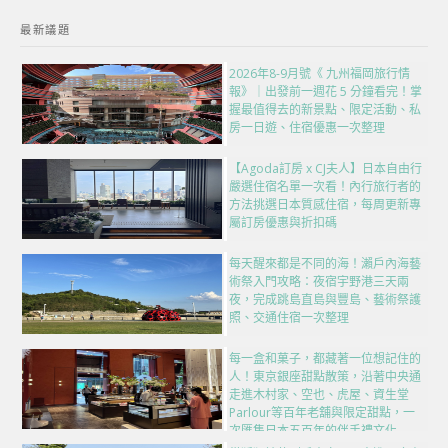
最新議題
2026年8-9月號《 九州福岡旅行情
報》｜出發前一週花 5 分鐘看完！掌
握最值得去的新景點、限定活動、私
房一日遊、住宿優惠一次整理
【Agoda訂房 x CJ夫人】日本自由行
嚴選住宿名單一次看！內行旅行者的
方法挑選日本質感住宿，每周更新專
屬訂房優惠與折扣碼
每天醒來都是不同的海！瀨戶內海藝
術祭入門攻略：夜宿宇野港三天兩
夜，完成跳島直島與豐島、藝術祭護
照、交通住宿一次整理
每一盒和菓子，都藏著一位想記住的
人！東京銀座甜點散策，沿著中央通
走進木村家、空也、虎屋、資生堂
Parlour等百年老舖與限定甜點，一
次匯集日本五百年的伴手禮文化