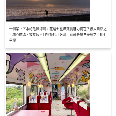
一個禁止下水的危險海灣，花蓮七星潭究竟魅力何在？被大自然之
手精心雕琢、被星辰日月守護的月牙灣，這就是誕生美麗之上的七
星潭