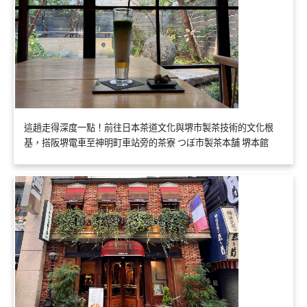
這趟走得深度一點！前往日本茶道文化與堺市製茶技術的文化根
基，搭阪堺電車至神明町車站旁的茶寮 つぼ市製茶本舗 堺本館