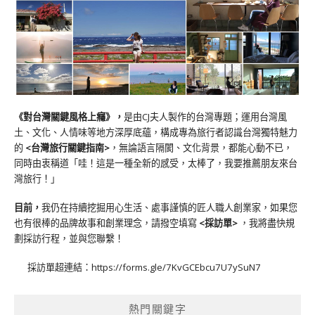
《對台灣關鍵風格上癮》
，
是由CJ夫人製作的台灣專題；運用台灣風
土、文化、人情味等地方深厚底蘊，構成專為旅行者認識台灣獨特魅力
的
<台灣旅行關鍵指南>
，無論語言隔閡、文化背景，都能心動不已，
同時由衷稱道「哇！這是一種全新的感受，太棒了，我要推薦朋友來台
灣旅行！」
目前，
我仍在持續挖掘用心生活、處事謹慎的匠人職人創業家，如果您
也有很棒的品牌故事和創業理念，請撥空填寫
<
採訪單
>
，我將盡快規
劃採訪行程，並與您聯繫！
採訪單超連結：
https://forms.gle/7KvGCEbcu7U7ySuN7
熱門關鍵字