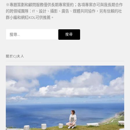
※專題策劃和顧問服務僅供長期專案簽約；各項專案亦可與我長期合作
的跨領域團隊：IT、設計、攝影、廣告、媒體共同協作，另有信賴的社
群小編和網紅KOL可供推薦。
搜
尋
關
鍵
關於CJ夫人
字: