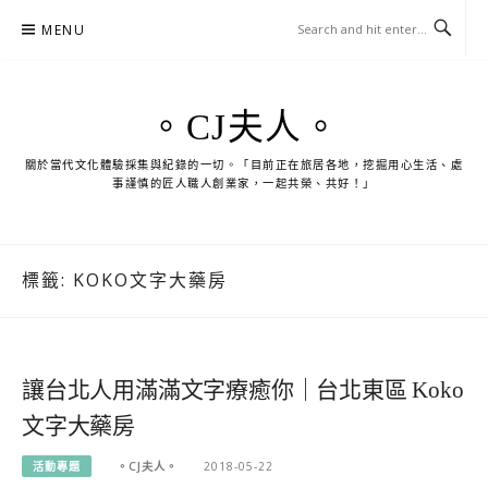
Skip
MENU
to
content
。CJ夫人。
關於當代文化體驗採集與紀錄的一切。「目前正在旅居各地，挖掘用心生活、處
事謹慎的匠人職人創業家，一起共榮、共好！」
標籤:
KOKO文字大藥房
讓台北人用滿滿文字療癒你｜台北東區 Koko
文字大藥房
活動專題
。CJ夫人。
2018-05-22