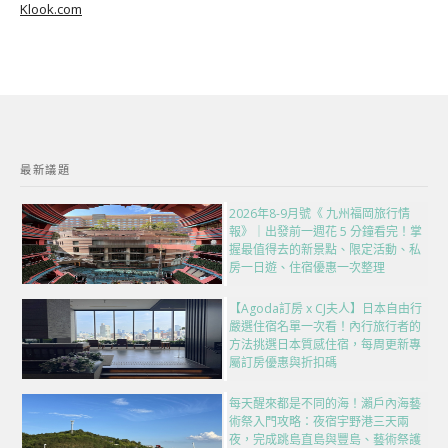
Klook.com
最新議題
2026年8-9月號《 九州福岡旅行情
報》｜出發前一週花 5 分鐘看完！掌
握最值得去的新景點、限定活動、私
房一日遊、住宿優惠一次整理
【Agoda訂房 x CJ夫人】日本自由行
嚴選住宿名單一次看！內行旅行者的
方法挑選日本質感住宿，每周更新專
屬訂房優惠與折扣碼
每天醒來都是不同的海！瀨戶內海藝
術祭入門攻略：夜宿宇野港三天兩
夜，完成跳島直島與豐島、藝術祭護