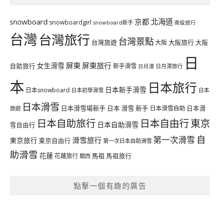
北海道
snowboard
京都
snowboardgirl
snowboard新手
南投旅行
台灣
台灣旅行
台灣景點
台灣旅遊
大阪旅行
大阪
大阪
日
屏東
屏東旅行
女生滑雪
自助旅行
新手滑雪
日月潭旅行
日月潭
本
日本旅行
日本新手滑雪
日本snowboard
日本初學滑雪
日本
日本滑雪
日本滑雪場新手
日本 滑雪 新手
日本滑雪自助
日本滑
旅遊
日本自由行
日本自助旅行
東京
日本自助滑雪
雪自由行
自
第一次滑雪
滑雪旅行
東京旅行
東京自由行
第一次日本自助滑雪
助滑雪
花蓮
馬祖
花蓮旅行
馬祖旅行
關西
點擊一個有趣的廣告