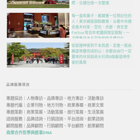
照、交通住宿一次整理
每一盒和菓子，都藏著一位想記住的
人！東京銀座甜點散策，沿著中央通
走進木村家、空也、虎屋、資生堂
Parlour等百年老舖與限定甜點，一
次匯集日本五百年的伴手禮文化
從狐狸神使到千本鳥居，走進一座由
願望堆疊而成的山｜京都自由行一定
要來的伏見稻荷大社與8個最值得停
留的風景
品牌服務項目
專題採訪｜人物專訪、品牌專訪、地方專訪、活動專訪
專題代編｜企業刊物、地方刊物、商業專欄、商業文案
專題策劃｜商業策展、活動策展、旅行策展、生活策展
諮詢服務｜品牌諮詢、行銷諮詢、平台諮詢、創業諮詢
顧問服務｜品牌顧問、行銷顧問、平台顧問、創業顧問
商業合作哲學與敘事DNA