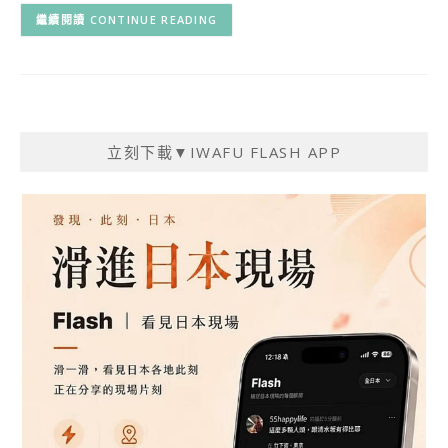
CONTINUE READING
立刻下載▼IWAFU FLASH APP