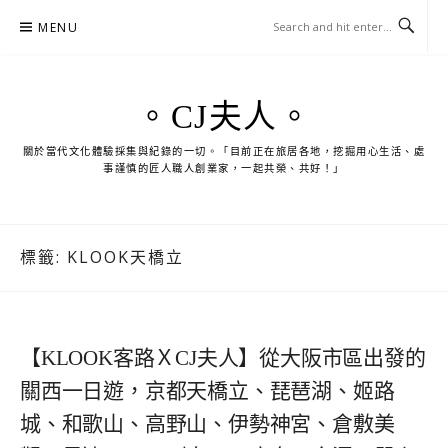
Skip
MENU
to
content
。CJ夫人。
關於當代文化體驗採集與紀錄的一切。「目前正在旅居各地，挖掘用心生活、處
事謹慎的匠人職人創業家，一起共榮、共好！」
標籤:
KLOOK天橋立
【KLOOK客路ＸCJ夫人】從大阪市區出發的
關西一日遊，京都天橋立、琵琶湖、姬路
城、和歌山、高野山、伊勢神宮、倉敷美