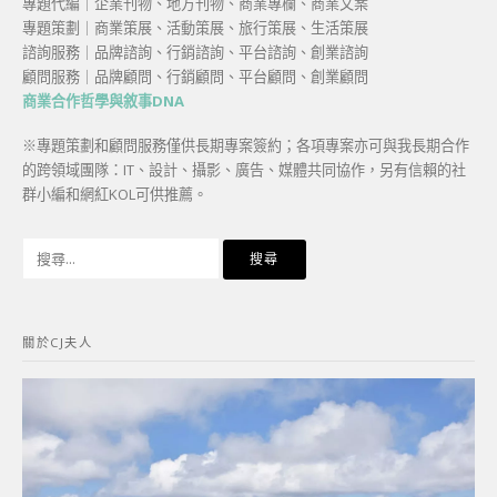
專題代編｜企業刊物、地方刊物、商業專欄、商業文案
專題策劃｜商業策展、活動策展、旅行策展、生活策展
諮詢服務｜品牌諮詢、行銷諮詢、平台諮詢、創業諮詢
顧問服務｜品牌顧問、行銷顧問、平台顧問、創業顧問
商業合作哲學與敘事DNA
※專題策劃和顧問服務僅供長期專案簽約；各項專案亦可與我長期合作
的跨領域團隊：IT、設計、攝影、廣告、媒體共同協作，另有信賴的社
群小編和網紅KOL可供推薦。
搜
尋
關
鍵
關於CJ夫人
字: