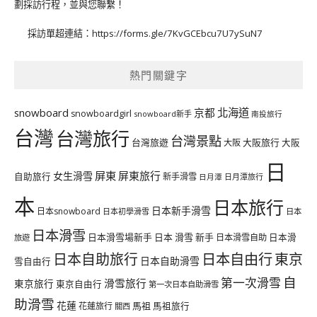
劃採訪行程，並與您聯繫！
採訪單超連結：
https://forms.gle/7KvGCEbcu7U7ySuN7
熱門關鍵字
北海道
snowboard
京都
snowboardgirl
snowboard新手
南投旅行
台灣
台灣旅行
台灣景點
台灣旅遊
大阪旅行
大阪
大阪
日
屏東
屏東旅行
女生滑雪
自助旅行
新手滑雪
日月潭旅行
日月潭
本
日本旅行
日本新手滑雪
日本snowboard
日本初學滑雪
日本
日本滑雪
日本滑雪場新手
日本 滑雪 新手
日本滑雪自助
日本滑
旅遊
日本自由行
日本自助旅行
東京
日本自助滑雪
雪自由行
自
第一次滑雪
滑雪旅行
東京旅行
東京自由行
第一次日本自助滑雪
助滑雪
花蓮
馬祖
花蓮旅行
馬祖旅行
關西