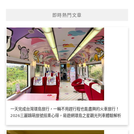
即時熱門文章
一天完成台灣環島旅行，一輛不用趕行程也能盡興的火車旅行！
2026三麗鷗萌旅號搭乘心得，易遊網環島之星觀光列車體驗解析