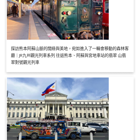
探訪熊本阿蘇山脈的闊綠與美地，宛如進入了一輛會移動的森林客
廳｜JR九州觀光列車系列 往返熊本、阿蘇與宮地車站的翡翠 山翡
翠對號觀光列車