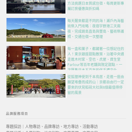
方法挑選日本質感住宿，每周更新專
屬訂房優惠與折扣碼
每天醒來都是不同的海！瀨戶內海藝
術祭入門攻略：夜宿宇野港三天兩
夜，完成跳島直島與豐島、藝術祭護
照、交通住宿一次整理
每一盒和菓子，都藏著一位想記住的
人！東京銀座甜點散策，沿著中央通
走進木村家、空也、虎屋、資生堂
Parlour等百年老舖與限定甜點，一
次匯集日本五百年的伴手禮文化
從狐狸神使到千本鳥居，走進一座由
願望堆疊而成的山｜京都自由行一定
要來的伏見稻荷大社與8個最值得停
留的風景
品牌服務項目
專題採訪｜人物專訪、品牌專訪、地方專訪、活動專訪