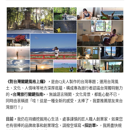
《對台灣關鍵風格上癮》
，
是由CJ夫人製作的台灣專題；運用台灣風
土、文化、人情味等地方深厚底蘊，構成專為旅行者認識台灣獨特魅力
的
<台灣旅行關鍵指南>
，無論語言隔閡、文化背景，都能心動不已，
同時由衷稱道「哇！這是一種全新的感受，太棒了，我要推薦朋友來台
灣旅行！」
目前，
我仍在持續挖掘用心生活、處事謹慎的匠人職人創業家，如果您
也有很棒的品牌故事和創業理念，請撥空填寫
<
採訪單
>
，我將盡快規