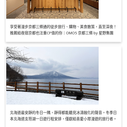
享受著漫步京都三條通的徒步旅行、購物、美食散策，直至深夜！
推薦給夜宿京都也注重CP值的你｜OMO5 京都三條 by 星野集團
北海道最安靜的冬日一隅，靜得都能聽見冰濤融化的聲音。冬季日
本北海道支笏湖一日遊行程安排，僅獻給喜愛小眾漫遊的旅行者。