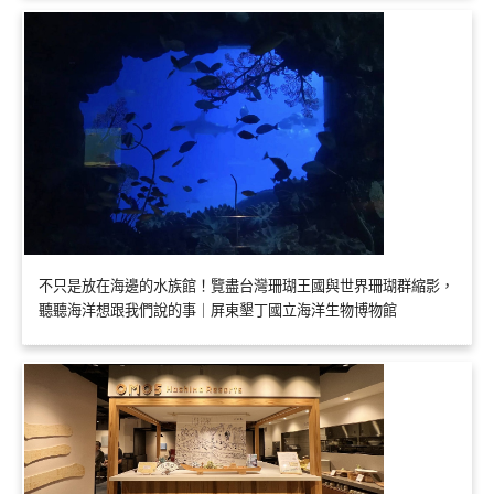
不只是放在海邊的水族館！覽盡台灣珊瑚王國與世界珊瑚群縮影，
聽聽海洋想跟我們說的事｜屏東墾丁國立海洋生物博物館