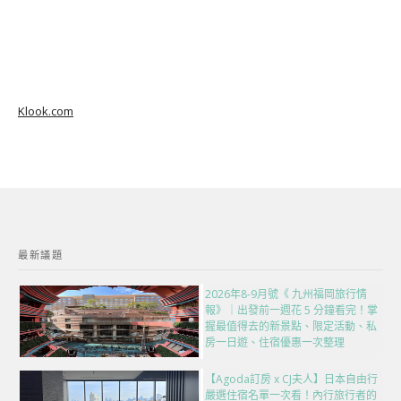
Klook.com
最新議題
2026年8-9月號《 九州福岡旅行情
報》｜出發前一週花 5 分鐘看完！掌
握最值得去的新景點、限定活動、私
房一日遊、住宿優惠一次整理
【Agoda訂房 x CJ夫人】日本自由行
嚴選住宿名單一次看！內行旅行者的