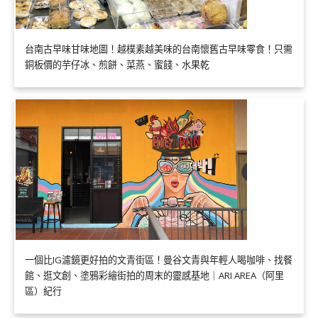
台南古早味甘味地圖！越樸素越美味的台南懷舊古早味零食！只需
銅板價的芋仔冰、煎餅、菜燕、蜜餞、水果乾
一個比IG濾鏡更好拍的文青街區！曼谷文青與年輕人喝咖啡、找餐
館、逛文創、塗鴉彩繪街拍的周末的靈感基地｜ARI AREA（阿里
區）紀行