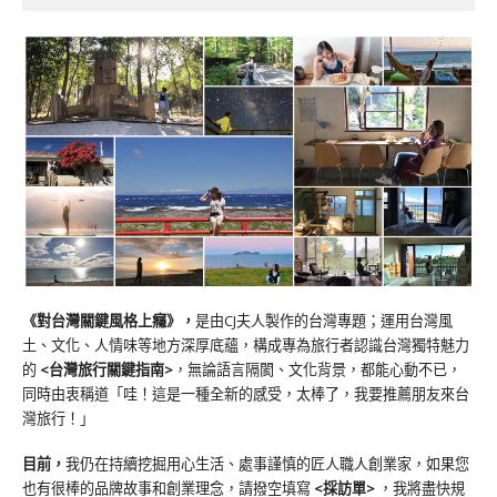
《對台灣關鍵風格上癮》
，
是由CJ夫人製作的台灣專題；運用台灣風
土、文化、人情味等地方深厚底蘊，構成專為旅行者認識台灣獨特魅力
的
<台灣旅行關鍵指南>
，無論語言隔閡、文化背景，都能心動不已，
同時由衷稱道「哇！這是一種全新的感受，太棒了，我要推薦朋友來台
灣旅行！」
目前，
我仍在持續挖掘用心生活、處事謹慎的匠人職人創業家，如果您
也有很棒的品牌故事和創業理念，請撥空填寫
<
採訪單
>
，我將盡快規