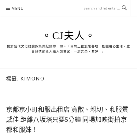
Skip
MENU
to
content
。CJ夫人。
關於當代文化體驗採集與紀錄的一切。「目前正在旅居各地，挖掘用心生活、處
事謹慎的匠人職人創業家，一起共榮、共好！」
標籤:
KIMONO
京都京小町和服出租店 寬敞、親切、和服質
感佳 距離八坂塔只要5分鐘 同場加映街拍京
都和服妹！