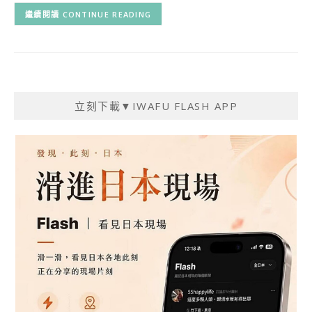
CONTINUE READING
立刻下載▼IWAFU FLASH APP