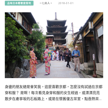
品味日本輕奢度假地
。CJ夫人。
2018-01-01
身邊的朋友總是會笑我，這麼喜歡京都，怎麼沒有試過在京都
穿和服？ 是啊！每次看見身穿和服的女生經過，或漂漂亮亮
散步在產寧坂的石板路上，或是在懷舊復古茶室，點壺熱茶…