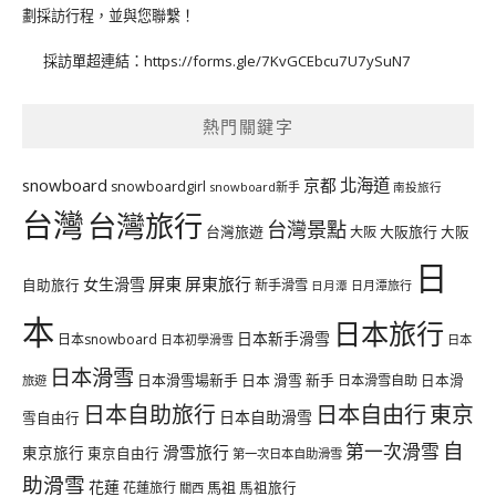
劃採訪行程，並與您聯繫！
採訪單超連結：
https://forms.gle/7KvGCEbcu7U7ySuN7
熱門關鍵字
北海道
snowboard
京都
snowboardgirl
snowboard新手
南投旅行
台灣
台灣旅行
台灣景點
台灣旅遊
大阪旅行
大阪
大阪
日
屏東
屏東旅行
女生滑雪
自助旅行
新手滑雪
日月潭旅行
日月潭
本
日本旅行
日本新手滑雪
日本snowboard
日本初學滑雪
日本
日本滑雪
日本滑雪場新手
日本 滑雪 新手
日本滑雪自助
日本滑
旅遊
日本自由行
日本自助旅行
東京
日本自助滑雪
雪自由行
自
第一次滑雪
滑雪旅行
東京旅行
東京自由行
第一次日本自助滑雪
助滑雪
花蓮
馬祖
花蓮旅行
馬祖旅行
關西