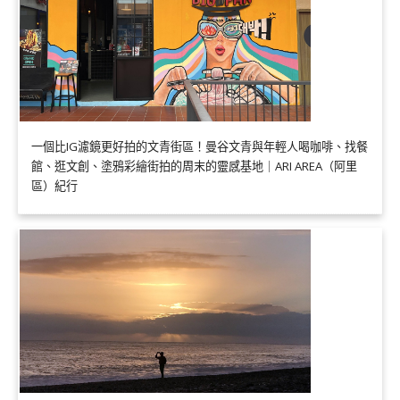
一個比IG濾鏡更好拍的文青街區！曼谷文青與年輕人喝咖啡、找餐
館、逛文創、塗鴉彩繪街拍的周末的靈感基地｜ARI AREA（阿里
區）紀行