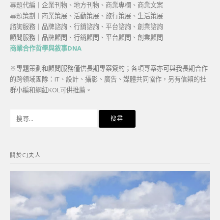
專題代編｜企業刊物、地方刊物、商業專欄、商業文案
專題策劃｜商業策展、活動策展、旅行策展、生活策展
諮詢服務｜品牌諮詢、行銷諮詢、平台諮詢、創業諮詢
顧問服務｜品牌顧問、行銷顧問、平台顧問、創業顧問
商業合作哲學與敘事DNA
※專題策劃和顧問服務僅供長期專案簽約；各項專案亦可與我長期合作
的跨領域團隊：IT、設計、攝影、廣告、媒體共同協作，另有信賴的社
群小編和網紅KOL可供推薦。
搜
尋
關
鍵
關於CJ夫人
字: