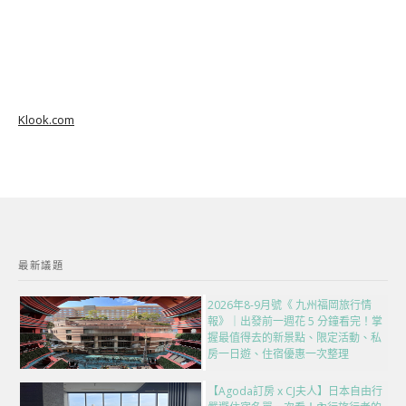
Klook.com
最新議題
2026年8-9月號《 九州福岡旅行情
報》｜出發前一週花 5 分鐘看完！掌
握最值得去的新景點、限定活動、私
房一日遊、住宿優惠一次整理
【Agoda訂房 x CJ夫人】日本自由行