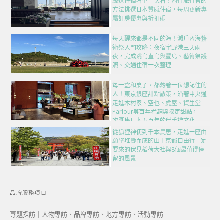
嚴選住宿名單一次看！內行旅行者的
方法挑選日本質感住宿，每周更新專
屬訂房優惠與折扣碼
每天醒來都是不同的海！瀨戶內海藝
術祭入門攻略：夜宿宇野港三天兩
夜，完成跳島直島與豐島、藝術祭護
照、交通住宿一次整理
每一盒和菓子，都藏著一位想記住的
人！東京銀座甜點散策，沿著中央通
走進木村家、空也、虎屋、資生堂
Parlour等百年老舖與限定甜點，一
次匯集日本五百年的伴手禮文化
從狐狸神使到千本鳥居，走進一座由
願望堆疊而成的山｜京都自由行一定
要來的伏見稻荷大社與8個最值得停
留的風景
品牌服務項目
專題採訪｜人物專訪、品牌專訪、地方專訪、活動專訪