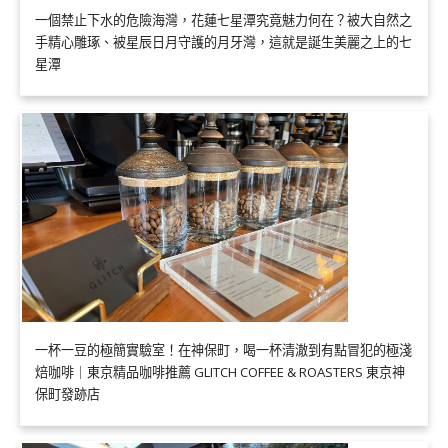
一個禁止下水的危險海灣，花蓮七星潭究竟魅力何在？被大自然之
手精心雕琢、被星辰日月守護的月牙灣，這就是誕生美麗之上的七
星潭
一杯一豆的極簡實驗室！在神保町，喝一杯清澈到有點冒犯的極淺
焙咖啡｜東京精品咖啡推薦 GLITCH COFFEE & ROASTERS 東京神
保町發跡店