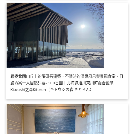
尋找北國山丘上的隈研吾建築，不限時的溫泉風呂與景觀食堂，日
歸方案一人居然只要2100日圓｜北海道旭川東川町複合設施
Kitoushi之森Kitoron（キトウシの森 きとろん）