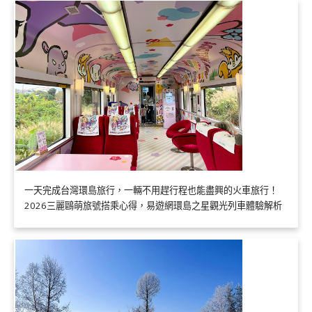
一天完成台灣環島旅行，一輛不用趕行程也能盡興的火車旅行！
2026三麗鷗萌旅號搭乘心得，易遊網環島之星觀光列車體驗解析