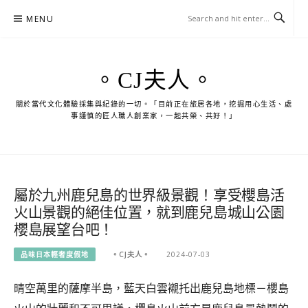
Skip
MENU
to
content
。CJ夫人。
關於當代文化體驗採集與紀錄的一切。「目前正在旅居各地，挖掘用心生活、處
事謹慎的匠人職人創業家，一起共榮、共好！」
屬於九州鹿兒島的世界級景觀！享受櫻島活
火山景觀的絕佳位置，就到鹿兒島城山公園
櫻島展望台吧！
品味日本輕奢度假地
。CJ夫人。
2024-07-03
晴空萬里的薩摩半島，藍天白雲襯托出鹿兒島地標－櫻島