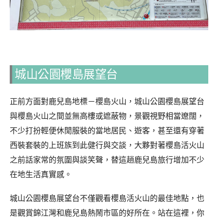
城山公園櫻島展望台
正前方面對鹿兒島地標－櫻島火山，城山公園櫻島展望台
與櫻島火山之間並無高樓或遮蔽物，景觀視野相當遼闊，
不少打扮輕便休閒服裝的當地居民、遊客，甚至還有穿著
西裝套裝的上班族到此健行與交談，大夥對著櫻島活火山
之前話家常的氛圍與談笑聲，替這趟鹿兒島旅行增加不少
在地生活真實感。
城山公園櫻島展望台不僅觀看櫻島活火山的最佳地點，也
是觀賞錦江灣和鹿兒島熱鬧市區的好所在。站在這裡，你