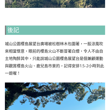
後記
城山公園櫻島展望台廣場被松樹林木包圍著，一股涼風吹
來相當愜意，眼前的櫻島火山不斷冒著白煙，令人不由自
主地陶醉其中，只能說城山公園櫻島展望台是個兼顧運動
與觀賞櫻島火山、鹿兒島市景的，記得安排1.5-2小時到此
一遊喔！