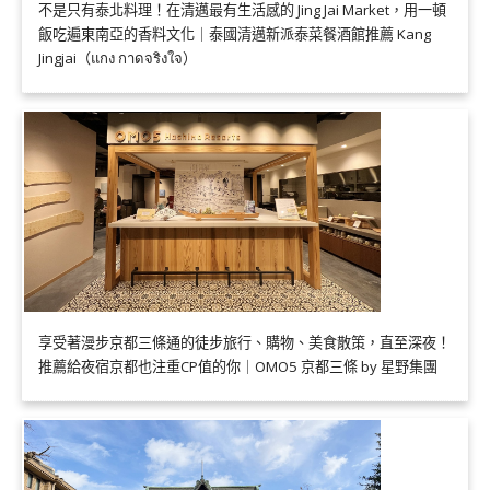
不是只有泰北料理！在清邁最有生活感的 Jing Jai Market，用一頓
飯吃遍東南亞的香料文化｜泰國清邁新派泰菜餐酒館推薦 Kang
Jingjai（แกง กาดจริงใจ）
享受著漫步京都三條通的徒步旅行、購物、美食散策，直至深夜！
推薦給夜宿京都也注重CP值的你｜OMO5 京都三條 by 星野集團