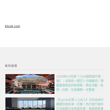
Klook.com
最新議題
2026年8-9月號《 九州福岡旅行情
報》｜出發前一週花 5 分鐘看完！掌
握最值得去的新景點、限定活動、私
房一日遊、住宿優惠一次整理
【Agoda訂房 x CJ夫人】日本自由行
嚴選住宿名單一次看！內行旅行者的
方法挑選日本質感住宿，每周更新專