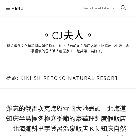
Skip
MENU
to
content
。CJ夫人。
關於當代文化體驗採集與紀錄的一切。「目前正在旅居各地，挖掘用心生活、處
事謹慎的匠人職人創業家，一起共榮、共好！」
標籤:
KIKI SHIRETOKO NATURAL RESORT
難忘的俄霍次克海與雪國大地盡頭！北海道
知床半島極冬極寒季節的豪華理想度假飯店
｜北海道斜里宇登呂溫泉飯店 Kiki知床自然