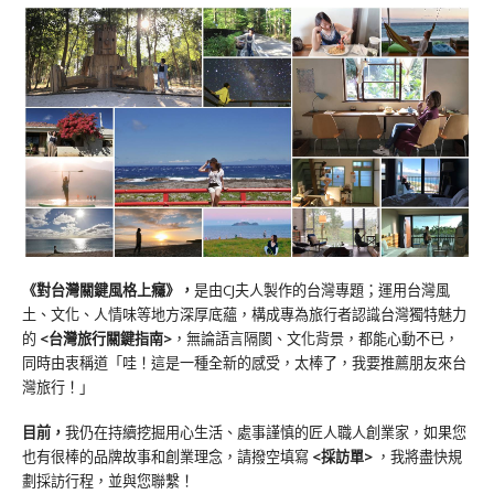
《對台灣關鍵風格上癮》
，
是由CJ夫人製作的台灣專題；運用台灣風
土、文化、人情味等地方深厚底蘊，構成專為旅行者認識台灣獨特魅力
的
<台灣旅行關鍵指南>
，無論語言隔閡、文化背景，都能心動不已，
同時由衷稱道「哇！這是一種全新的感受，太棒了，我要推薦朋友來台
灣旅行！」
目前，
我仍在持續挖掘用心生活、處事謹慎的匠人職人創業家，如果您
也有很棒的品牌故事和創業理念，請撥空填寫
<
採訪單
>
，我將盡快規
劃採訪行程，並與您聯繫！