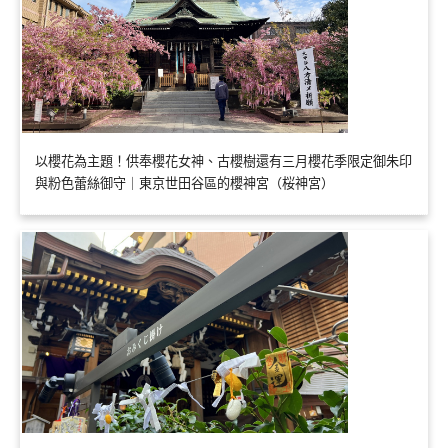
以櫻花為主題！供奉櫻花女神、古櫻樹還有三月櫻花季限定御朱印
與粉色蕾絲御守｜東京世田谷區的櫻神宮（桜神宮）