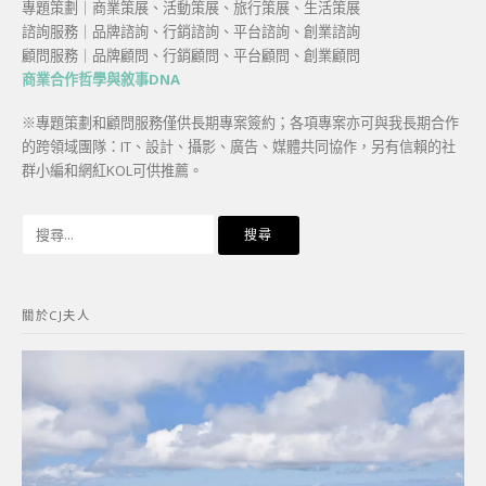
專題策劃｜商業策展、活動策展、旅行策展、生活策展
諮詢服務｜品牌諮詢、行銷諮詢、平台諮詢、創業諮詢
顧問服務｜品牌顧問、行銷顧問、平台顧問、創業顧問
商業合作哲學與敘事DNA
※專題策劃和顧問服務僅供長期專案簽約；各項專案亦可與我長期合作
的跨領域團隊：IT、設計、攝影、廣告、媒體共同協作，另有信賴的社
群小編和網紅KOL可供推薦。
搜
尋
關
鍵
關於CJ夫人
字: