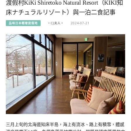
渡假村KiKi Shiretoko Natural Resort（KIKI知
床ナチュラルリゾート）與一泊二食記事
品味日本輕奢度假地
。CJ夫人。
2024-07-21
三月上旬的北海道知床半島，海上有流冰、路上有積雪，體感