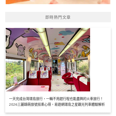
即時熱門文章
一天完成台灣環島旅行，一輛不用趕行程也能盡興的火車旅行！
2026三麗鷗萌旅號搭乘心得，易遊網環島之星觀光列車體驗解析