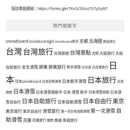
採訪單超連結：
https://forms.gle/7KvGCEbcu7U7ySuN7
熱門關鍵字
北海道
snowboard
京都
snowboardgirl
snowboard新手
南投旅行
台灣
台灣旅行
台灣景點
台灣旅遊
大阪旅行
大阪
大阪
日
屏東
屏東旅行
女生滑雪
自助旅行
新手滑雪
日月潭旅行
日月潭
本
日本旅行
日本新手滑雪
日本snowboard
日本初學滑雪
日本
日本滑雪
日本滑雪場新手
日本 滑雪 新手
日本滑雪自助
日本滑
旅遊
日本自由行
日本自助旅行
東京
日本自助滑雪
雪自由行
自
第一次滑雪
滑雪旅行
東京旅行
東京自由行
第一次日本自助滑雪
助滑雪
花蓮
馬祖
花蓮旅行
馬祖旅行
關西