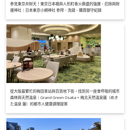
參見東京弁財天！東京日本橋與人形町香火鼎盛的強運、厄除與財
運神社｜日本東京小網神社 參拜、洗錢、購買御守紀錄
從大阪最繁忙的梅田車站與百貨地下街，找到另一座會呼吸的城市
森林與天然溫泉｜Grand Green Osaka × 梅北天然溫泉蓮（めき
た温泉 蓮）的都市人健康調理提案