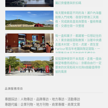
屬訂房優惠與折扣碼
每天醒來都是不同的海！瀨戶內海藝
術祭入門攻略：夜宿宇野港三天兩
夜，完成跳島直島與豐島、藝術祭護
照、交通住宿一次整理
每一盒和菓子，都藏著一位想記住的
人！東京銀座甜點散策，沿著中央通
走進木村家、空也、虎屋、資生堂
Parlour等百年老舖與限定甜點，一
次匯集日本五百年的伴手禮文化
從狐狸神使到千本鳥居，走進一座由
願望堆疊而成的山｜京都自由行一定
要來的伏見稻荷大社與8個最值得停
留的風景
品牌服務項目
專題採訪｜人物專訪、品牌專訪、地方專訪、活動專訪
專題代編｜企業刊物、地方刊物、商業專欄、商業文案