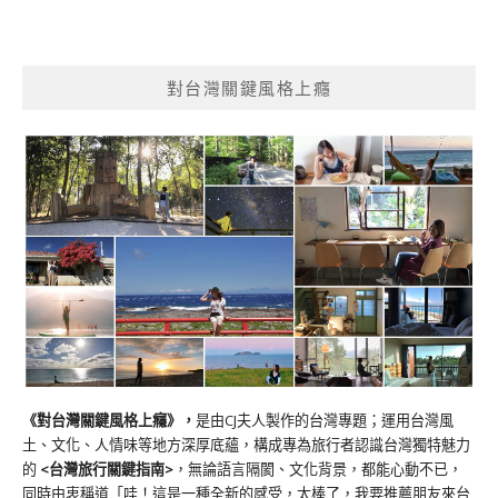
對台灣關鍵風格上癮
《對台灣關鍵風格上癮》
，
是由CJ夫人製作的台灣專題；運用台灣風
土、文化、人情味等地方深厚底蘊，構成專為旅行者認識台灣獨特魅力
的
<台灣旅行關鍵指南>
，無論語言隔閡、文化背景，都能心動不已，
同時由衷稱道「哇！這是一種全新的感受，太棒了，我要推薦朋友來台