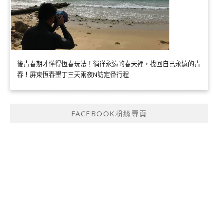
後青春期才懂得恆春玩法！徜徉永遠的春天裡，找回自己永遠的青
春！屏東恆春墾丁三天兩夜N訪定番行程
FACEBOOK粉絲專頁