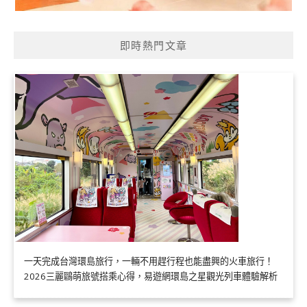
即時熱門文章
一天完成台灣環島旅行，一輛不用趕行程也能盡興的火車旅行！
2026三麗鷗萌旅號搭乘心得，易遊網環島之星觀光列車體驗解析