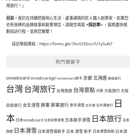
灣旅行！」
目前，
我仍在持續挖掘用心生活、處事謹慎的匠人職人創業家，如果您
也有很棒的品牌故事和創業理念，請撥空填寫
<
採訪單
>
，我將盡快規
劃採訪行程，並與您聯繫！
採訪單超連結：
https://forms.gle/7KvGCEbcu7U7ySuN7
熱門關鍵字
北海道
snowboard
京都
snowboardgirl
snowboard新手
南投旅行
台灣
台灣旅行
台灣景點
台灣旅遊
大阪旅行
大阪
大阪
日
屏東
屏東旅行
女生滑雪
自助旅行
新手滑雪
日月潭旅行
日月潭
本
日本旅行
日本新手滑雪
日本snowboard
日本初學滑雪
日本
日本滑雪
日本滑雪場新手
日本 滑雪 新手
日本滑雪自助
日本滑
旅遊