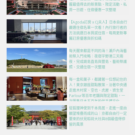
握最值得去的新景點、限定活動、私
房一日遊、住宿優惠一次整理
【Agoda訂房 x CJ夫人】日本自由行
嚴選住宿名單一次看！內行旅行者的
方法挑選日本質感住宿，每周更新專
屬訂房優惠與折扣碼
每天醒來都是不同的海！瀨戶內海藝
術祭入門攻略：夜宿宇野港三天兩
夜，完成跳島直島與豐島、藝術祭護
照、交通住宿一次整理
每一盒和菓子，都藏著一位想記住的
人！東京銀座甜點散策，沿著中央通
走進木村家、空也、虎屋、資生堂
Parlour等百年老舖與限定甜點，一
次匯集日本五百年的伴手禮文化
從狐狸神使到千本鳥居，走進一座由
願望堆疊而成的山｜京都自由行一定
要來的伏見稻荷大社與8個最值得停
留的風景