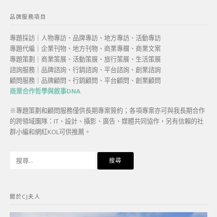
品牌服務項目
專題採訪｜人物專訪、品牌專訪、地方專訪、活動專訪
專題代編｜企業刊物、地方刊物、商業專欄、商業文案
專題策劃｜商業策展、活動策展、旅行策展、生活策展
諮詢服務｜品牌諮詢、行銷諮詢、平台諮詢、創業諮詢
顧問服務｜品牌顧問、行銷顧問、平台顧問、創業顧問
商業合作哲學與敘事DNA
※專題策劃和顧問服務僅供長期專案簽約；各項專案亦可與我長期合作
的跨領域團隊：IT、設計、攝影、廣告、媒體共同協作，另有信賴的社
群小編和網紅KOL可供推薦。
搜
尋
關
鍵
關於CJ夫人
字: