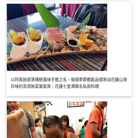
以阿美族部落傳統風味手藝之名，每個季節都能品嚐來自花蓮山海
珍味的澎湃無菜單宴席｜花蓮七星潭慕名私房料理