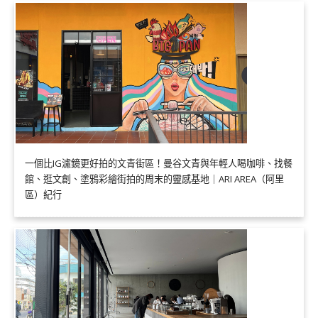
一個比IG濾鏡更好拍的文青街區！曼谷文青與年輕人喝咖啡、找餐
館、逛文創、塗鴉彩繪街拍的周末的靈感基地｜ARI AREA（阿里
區）紀行