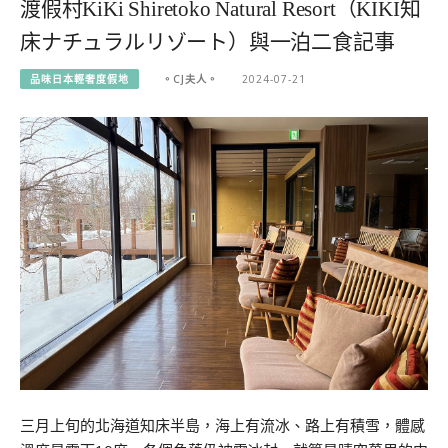
渡假村KiKi Shiretoko Natural Resort（KIKI知
床ナチュラルリゾート）與一泊二食記事
品味日本輕奢度假地
。CJ夫人。
2024-07-21
三月上旬的北海道知床半島，海上有流冰、路上有積雪，體感