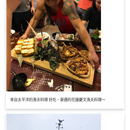
來自太平洋的漁夫料理 好吃、豪邁的花蓮慶文漁夫料理～