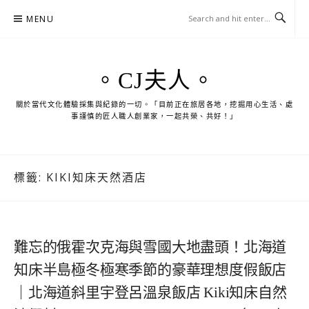
Skip
MENU
to
content
。CJ夫人。
關於當代文化體驗採集與紀錄的一切。「目前正在旅居各地，挖掘用心生活、處
事謹慎的匠人職人創業家，一起共榮、共好！」
標籤:
KIKI知床天然酒店
難忘的俄霍次克海與雪國大地盡頭！北海道
知床半島極冬極寒季節的豪華理想度假飯店
｜北海道斜里宇登呂溫泉飯店 Kiki知床自然