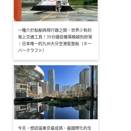
一種介於船舶與飛行器之間，世界少有的
海上交通工具！35分鐘從機場橫越別府灣
｜日本唯一的九州大分空港氣墊船（ホー
バークラフト）
今天，想認識東京最成熟、最國際化的生