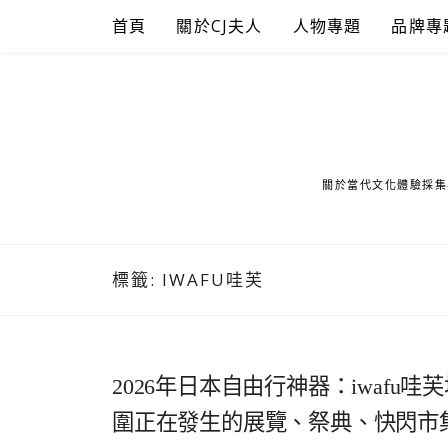
Skip
首頁
關於CJ夫人
人物專題
品牌專
to
content
關於當代文化體驗採集
標籤:
IWAFU哇芙
2026年日本自由行神器：iwaf
圍正在發生的展覽、祭典、快閃市