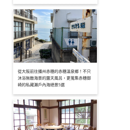
從大阪前往播州赤穗的赤穗溫泉鄉！不只
沐浴無敵海景的露天風呂，更蒐集赤穗御
崎的私藏瀨戶內海絕景5選