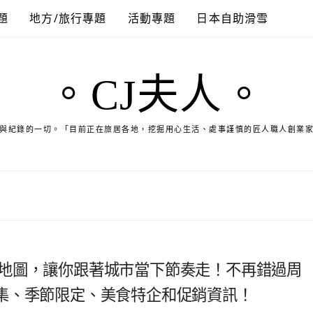
題
地方/旅行專題
活動專題
日本自助滑雪
。CJ夫人。
與紀錄的一切。「目前正在旅居各地，挖掘用心生活、處事謹慎的匠人職人創業
u哇芙地圖，讓你跟著城市當下節奏走！不再錯過周
集、季節限定、美食特企和促銷資訊！