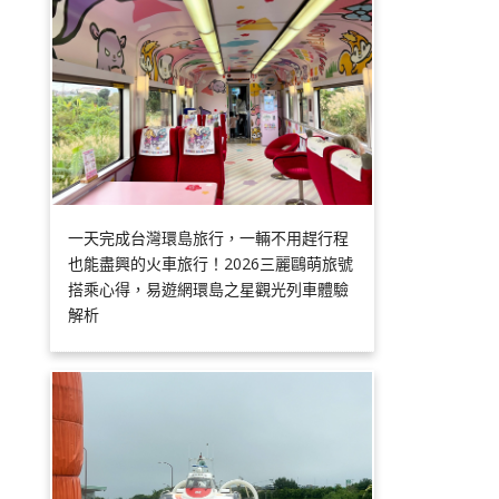
一天完成台灣環島旅行，一輛不用趕行程
也能盡興的火車旅行！2026三麗鷗萌旅號
搭乘心得，易遊網環島之星觀光列車體驗
解析