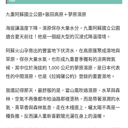
九重阿蘇國立公園+飯田高原＋蓼原濕原
海拔讓溫度下降，濕原保存大量水分，九重阿蘇國立公園
適合夏天前往！他是一個超大型的沉浸式降溫環境。
阿蘇火山孕育出的豐富地下伏流水，在高原匯聚成濕地與
草原，保存大量水氣，也形成九重夏季獨有的涼爽微氣
候，其中位於海拔約 1,000 公尺的蓼原濕原，是日本代表
性的中間濕原，也是《拉姆薩公約》登錄的重要濕地。
我還記得那天，最舒服的是，當山風吹過濕原、水草與森
林，空氣不再像都市柏油路那樣燙熱，而是帶著濕潤的水
氣、青草香與森林氣息，走在木棧道上，曬太陽不再是一
種負擔，反而讓人重新喜歡陽光灑在身上的溫暖。