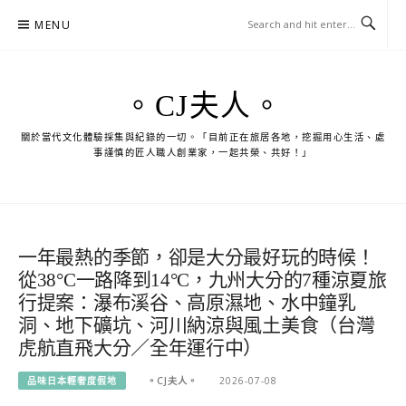
Skip
MENU
to
content
。CJ夫人。
關於當代文化體驗採集與紀錄的一切。「目前正在旅居各地，挖掘用心生活、處
事謹慎的匠人職人創業家，一起共榮、共好！」
一年最熱的季節，卻是大分最好玩的時候！
從38°C一路降到14°C，九州大分的7種涼夏旅
行提案：瀑布溪谷、高原濕地、水中鐘乳
洞、地下礦坑、河川納涼與風土美食（台灣
虎航直飛大分／全年運行中）
品味日本輕奢度假地
。CJ夫人。
2026-07-08