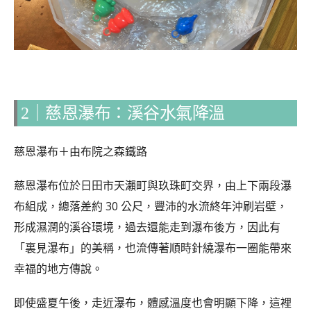
2｜慈恩瀑布：溪谷水氣降溫
慈恩瀑布＋由布院之森鐵路
慈恩瀑布位於日田市天瀨町與玖珠町交界，由上下兩段瀑
布組成，總落差約 30 公尺，豐沛的水流終年沖刷岩壁，
形成濕潤的溪谷環境，過去還能走到瀑布後方，因此有
「裏見瀑布」的美稱，也流傳著順時針繞瀑布一圈能帶來
幸福的地方傳說。
即使盛夏午後，走近瀑布，體感溫度也會明顯下降，這裡