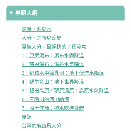
專題大綱
涼意，源於水
大分，之所以涼夏
夏遊大分，最暢快的７種涼意
1｜原尻瀑布：瀑布水霧降溫
2｜慈恩瀑布：溪谷水氣降溫
3｜稻積水中鐘乳洞：地下伏流水降溫
4｜鯛生金山：地下世界降溫
5｜飯田高原／蓼原濕原：高原水氣降溫
6｜三隈川的河川納涼
7｜風土佳餚：把水吃進身體
後記
台灣虎航直飛大分