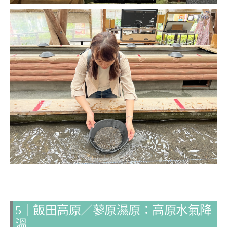
5｜飯田高原／蓼原濕原：高原水氣降
溫