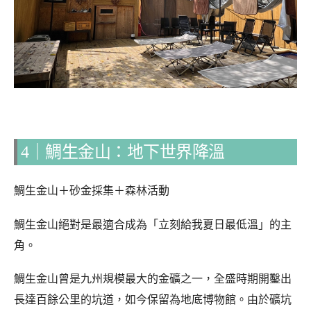
4｜鯛生金山：地下世界降溫
鯛生金山＋砂金採集＋森林活動
鯛生金山絕對是最適合成為「立刻給我夏日最低溫」的主
角。
鯛生金山曾是九州規模最大的金礦之一，全盛時期開鑿出
長達百餘公里的坑道，如今保留為地底博物館。由於礦坑