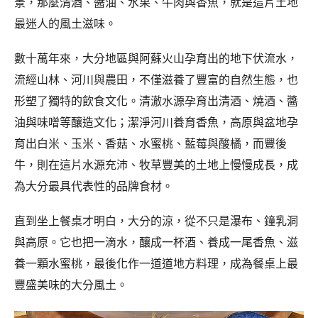
景，那麼清酒、醬油、水果、牛肉與香魚，就是這片土地
最迷人的風土滋味。
數十萬年來，大分地區與阿蘇火山孕育出的地下伏流水，
流經山林、河川與農田，不僅滋養了豐富的自然生態，也
形塑了獨特的飲食文化。清澈水源孕育出清酒、燒酒、醬
油與味噌等釀造文化；潔淨河川養育香魚，高原與盆地孕
育出白米、玉米、香菇、水蜜桃、藍莓與酸橘，而豐後
牛，則在這片水源充沛、牧草豐美的土地上慢慢成長，成
為大分最具代表性的品牌食材。
直到坐上餐桌才明白，大分的涼，從不只是瀑布、鐘乳洞
與高原。它也把一滴水，釀成一杯酒、養成一尾香魚、滋
養一顆水蜜桃，最後化作一道道地方料理，成為餐桌上最
豐盛美味的大分風土。