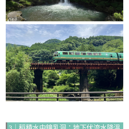
3｜稻積水中鐘乳洞：地下伏流水降溫