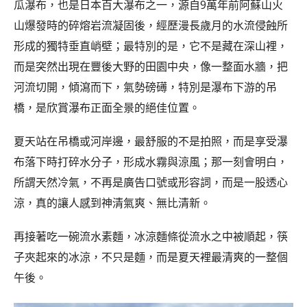
瓜瀑布，也是日本百大瀑布之一，源自9萬年前阿蘇山火
山爆發時的碎熔岩流凝固後，經歷漫長歲月的水流侵蝕所
形成的獨特垂直峭壁；最特別的是，它不是藏在深山裡，
而是突然出現在豐後大野的田園中央，像一整面水牆，把
河流切開，傾瀉而下，氣勢磅礡，特別是瀑布下游的吊
橋，是欣賞瀑布正面全景的絕佳位置。
夏天站在吊橋或河岸邊，最舒服的不是拍照，而是享受瀑
布落下時打碎水分子，形成水霧與涼風；那一刻會明白，
所謂天然冷氣，不再是廣告口號或形容詞，而是一股透心
涼，真的讓人感到神清氣爽、無比清新。
再接著吃一碗流水素麵，冰涼麵條從流水之中被順起，筷
子夾起來的冰涼，不只是麵，而是夏天裡最清爽的一整個
午後。