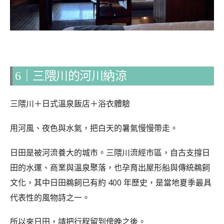
6｜三隈川的河川納涼
三隈川＋日式溫泉飯店＋浴衣體驗
用河風、夜色與水氣，把白天的暑氣慢慢帶走。
日田是被河流養大的城市。三隈川流經市區，自古支撐日
田的水運、商業與溫泉聚落，也孕育出屋形船與傳統鵜飼
文化，其中日田鵜飼已有約 400 年歷史，是當地夏季最具
代表性的風物詩之一。
所以來日田，請把行程留到傍晚之後。