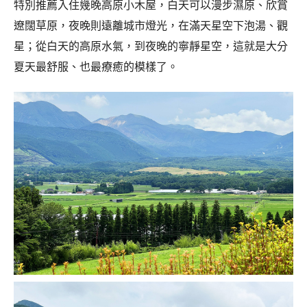
特別推薦入住幾晚高原小木屋，白天可以漫步濕原、欣賞
遼闊草原，夜晚則遠離城市燈光，在滿天星空下泡湯、觀
星；從白天的高原水氣，到夜晚的寧靜星空，這就是大分
夏天最舒服、也最療癒的模樣了。