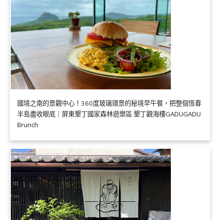
國境之南的景觀中心！360度玻璃環景的秘境早午餐，把整個恆春
半島盡收眼底｜屏東墾丁國家森林遊樂區 墾丁觀海樓GADUGADU
Brunch