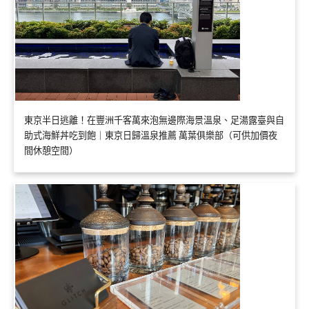
東京半日逃離！在豐洲千客萬來泡無邊際海景溫泉、足湯露臺與自
助式海鮮丼吃到飽｜東京日歸溫泉推薦 萬葉俱樂部（可供加價夜
間休憩空間）