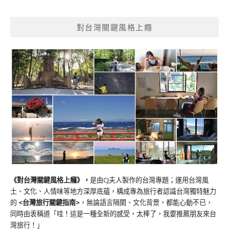
對台灣關鍵風格上癮
《對台灣關鍵風格上癮》
，
是由CJ夫人製作的台灣專題；運用台灣風
土、文化、人情味等地方深厚底蘊，構成專為旅行者認識台灣獨特魅力
的
<台灣旅行關鍵指南>
，無論語言隔閡、文化背景，都能心動不已，
同時由衷稱道「哇！這是一種全新的感受，太棒了，我要推薦朋友來台
灣旅行！」