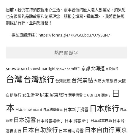
目前，
我仍在持續挖掘用心生活、處事謹慎的匠人職人創業家，如果您
也有很棒的品牌故事和創業理念，請撥空填寫
<
採訪單
>
，我將盡快規
劃採訪行程，並與您聯繫！
採訪單超連結：
https://forms.gle/7KvGCEbcu7U7ySuN7
熱門關鍵字
北海道
snowboard
京都
snowboardgirl
snowboard新手
南投旅行
台灣
台灣旅行
台灣景點
台灣旅遊
大阪旅行
大阪
大阪
日
屏東
屏東旅行
女生滑雪
自助旅行
新手滑雪
日月潭旅行
日月潭
本
日本旅行
日本新手滑雪
日本snowboard
日本初學滑雪
日本
日本滑雪
日本滑雪場新手
日本 滑雪 新手
日本滑雪自助
日本滑
旅遊
日本自由行
日本自助旅行
東京
日本自助滑雪
雪自由行