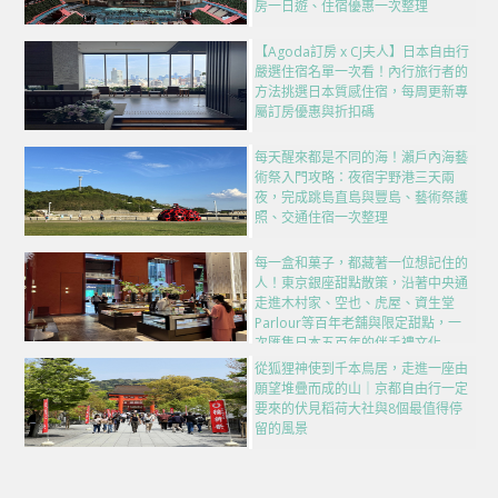
房一日遊、住宿優惠一次整理
【Agoda訂房 x CJ夫人】日本自由行
嚴選住宿名單一次看！內行旅行者的
方法挑選日本質感住宿，每周更新專
屬訂房優惠與折扣碼
每天醒來都是不同的海！瀨戶內海藝
術祭入門攻略：夜宿宇野港三天兩
夜，完成跳島直島與豐島、藝術祭護
照、交通住宿一次整理
每一盒和菓子，都藏著一位想記住的
人！東京銀座甜點散策，沿著中央通
走進木村家、空也、虎屋、資生堂
Parlour等百年老舖與限定甜點，一
次匯集日本五百年的伴手禮文化
從狐狸神使到千本鳥居，走進一座由
願望堆疊而成的山｜京都自由行一定
要來的伏見稻荷大社與8個最值得停
留的風景