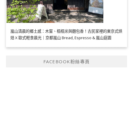
嵐山清晨的鄉土感：木窗、榻榻米與麵包香！古民家裡的東京式烘
焙 X 歐式輕食晨光｜京都嵐山 Bread, Espresso & 嵐山庭園
FACEBOOK粉絲專頁