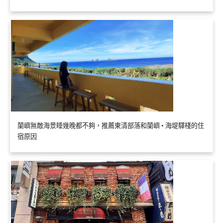
蘭嶼無敵海景睡幾晚都不夠，推薦東清部落和蘭嶼 • 海堤驛棧的住
宿原因