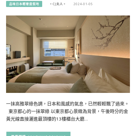
品味日本輕奢度假地
。CJ夫人。
2024-01-05
一抹高雅翠綠色調，日本和風感的氣息，已然輕輕飄了過來。
東京都心的一抹翠綠 以東京都心景緻為背景，午後時分的金
黃光線直接灑進最頂樓的13樓櫃台大廳…