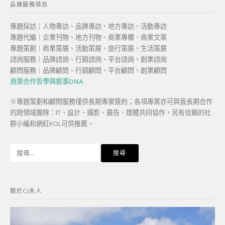
品牌服務項目
專題採訪｜人物專訪、品牌專訪、地方專訪、活動專訪
專題代編｜企業刊物、地方刊物、商業專欄、商業文案
專題策劃｜商業策展、活動策展、旅行策展、生活策展
諮詢服務｜品牌諮詢、行銷諮詢、平台諮詢、創業諮詢
顧問服務｜品牌顧問、行銷顧問、平台顧問、創業顧問
商業合作哲學與敘事DNA
※專題策劃和顧問服務僅供長期專案簽約；各項專案亦可與我長期合作
的跨領域團隊：IT、設計、攝影、廣告、媒體共同協作，另有信賴的社
群小編和網紅KOL可供推薦。
搜
尋
關
鍵
關於CJ夫人
字: