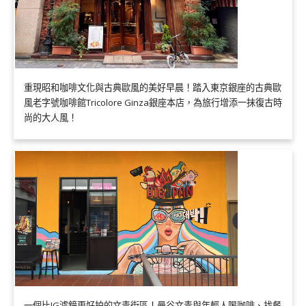
重現昭和咖啡文化與古典歐風的美好早晨！踏入東京銀座的古典歐
風老字號咖啡館Tricolore Ginza銀座本店，為旅行增添一抹復古時
尚的大人風！
一個比IG濾鏡更好拍的文青街區！曼谷文青與年輕人喝咖啡、找餐