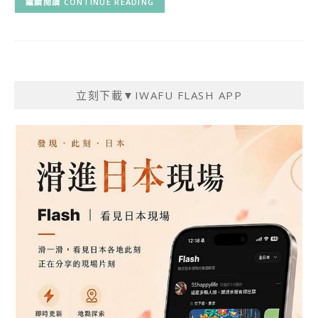
CONTINUE READING
立刻下載▼IWAFU FLASH APP