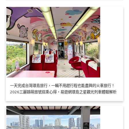
一天完成台灣環島旅行，一輛不用趕行程也能盡興的火車旅行！
2026三麗鷗萌旅號搭乘心得，易遊網環島之星觀光列車體驗解析