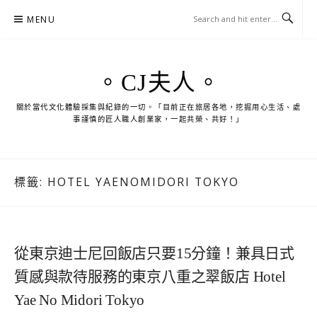
Skip
MENU
to
content
。CJ夫人。
關於當代文化體驗採集與紀錄的一切。「目前正在旅居各地，挖掘用心生活、處
事謹慎的匠人職人創業家，一起共榮、共好！」
標籤:
HOTEL YAENOMIDORI TOKYO
從東京迪士尼回飯店只要15分鐘！兼具日式
質感與款待服務的東京八重之翠飯店 Hotel
Yae No Midori Tokyo