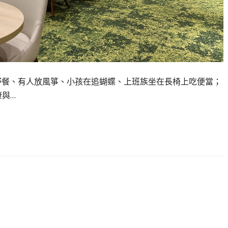
上，有人野餐、有人放風箏、小孩在追蝴蝶、上班族坐在長椅上吃便當；
康與…