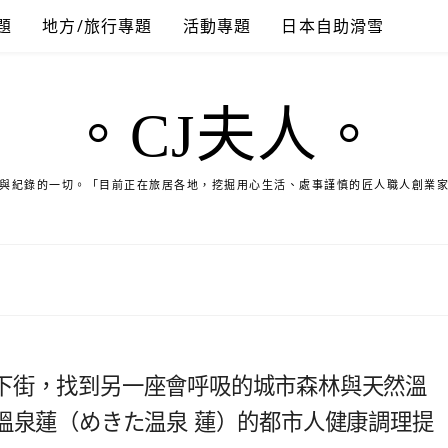
題
地方/旅行專題
活動專題
日本自助滑雪
。CJ夫人。
與紀錄的一切。「目前正在旅居各地，挖掘用心生活、處事謹慎的匠人職人創業
下街，找到另一座會呼吸的城市森林與天然溫
× 梅北天然溫泉蓮（めきた温泉 蓮）的都市人健康調理提