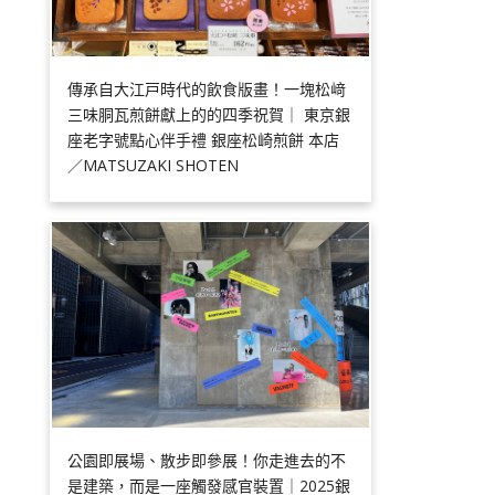
傳承自大江戸時代的飲食版畫！一塊松﨑
三味胴瓦煎餅獻上的的四季祝賀｜ 東京銀
座老字號點心伴手禮 銀座松崎煎餅 本店
／MATSUZAKI SHOTEN
公園即展場、散步即參展！你走進去的不
是建築，而是一座觸發感官裝置｜2025銀