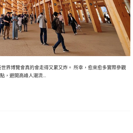
阪世界博覽會真的會走得又累又炸。 所幸，愈來愈多實際參觀
點，避開高峰人潮流…