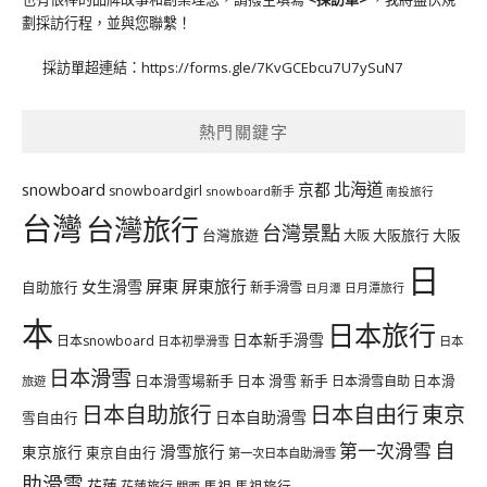
劃採訪行程，並與您聯繫！
採訪單超連結：
https://forms.gle/7KvGCEbcu7U7ySuN7
熱門關鍵字
北海道
snowboard
京都
snowboardgirl
snowboard新手
南投旅行
台灣
台灣旅行
台灣景點
台灣旅遊
大阪旅行
大阪
大阪
日
屏東
屏東旅行
女生滑雪
自助旅行
新手滑雪
日月潭旅行
日月潭
本
日本旅行
日本新手滑雪
日本snowboard
日本初學滑雪
日本
日本滑雪
日本滑雪場新手
日本 滑雪 新手
日本滑雪自助
日本滑
旅遊
日本自由行
日本自助旅行
東京
日本自助滑雪
雪自由行
自
第一次滑雪
滑雪旅行
東京旅行
東京自由行
第一次日本自助滑雪
助滑雪
花蓮
馬祖
花蓮旅行
馬祖旅行
關西