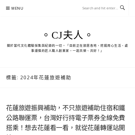
Skip
MENU
to
content
。CJ夫人。
關於當代文化體驗採集與紀錄的一切。「目前正在旅居各地，挖掘用心生活、處
事謹慎的匠人職人創業家，一起共榮、共好！」
標籤:
2024年花蓮旅遊補助
花蓮旅遊振興補助，不只旅遊補助住宿和鐵
公路聯運票，台灣好行持電子票券全線免費
搭乘！想去花蓮看一看，就從花蓮轉運站開