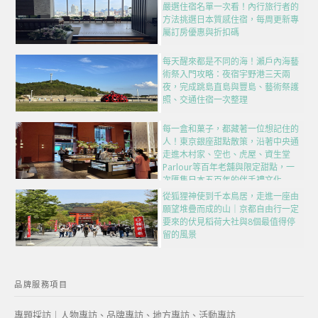
嚴選住宿名單一次看！內行旅行者的
方法挑選日本質感住宿，每周更新專
屬訂房優惠與折扣碼
每天醒來都是不同的海！瀨戶內海藝
術祭入門攻略：夜宿宇野港三天兩
夜，完成跳島直島與豐島、藝術祭護
照、交通住宿一次整理
每一盒和菓子，都藏著一位想記住的
人！東京銀座甜點散策，沿著中央通
走進木村家、空也、虎屋、資生堂
Parlour等百年老舖與限定甜點，一
次匯集日本五百年的伴手禮文化
從狐狸神使到千本鳥居，走進一座由
願望堆疊而成的山｜京都自由行一定
要來的伏見稻荷大社與8個最值得停
留的風景
品牌服務項目
專題採訪｜人物專訪、品牌專訪、地方專訪、活動專訪