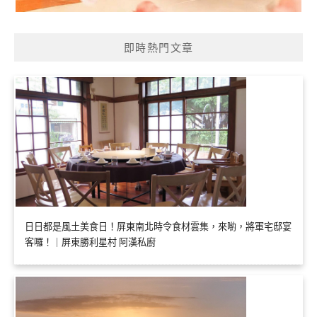
即時熱門文章
日日都是風土美食日！屏東南北時令食材雲集，來喲，將軍宅邸宴
客囉！｜屏東勝利星村 阿漢私廚