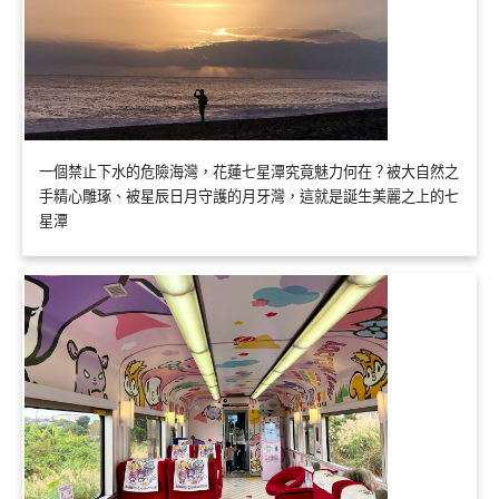
一個禁止下水的危險海灣，花蓮七星潭究竟魅力何在？被大自然之
手精心雕琢、被星辰日月守護的月牙灣，這就是誕生美麗之上的七
星潭