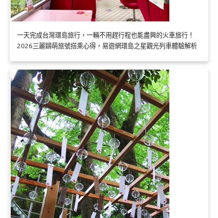
一天完成台灣環島旅行，一輛不用趕行程也能盡興的火車旅行！
2026三麗鷗萌旅號搭乘心得，易遊網環島之星觀光列車體驗解析