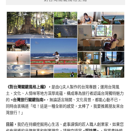
《對台灣關鍵風格上癮》
，
是由CJ夫人製作的台灣專題；運用台灣風
土、文化、人情味等地方深厚底蘊，構成專為旅行者認識台灣獨特魅力
的
<台灣旅行關鍵指南>
，無論語言隔閡、文化背景，都能心動不已，
同時由衷稱道「哇！這是一種全新的感受，太棒了，我要推薦朋友來台
灣旅行！」
目前，
我仍在持續挖掘用心生活、處事謹慎的匠人職人創業家，如果您
也有很棒的品牌故事和創業理念，請撥空填寫
<
採訪單
>
，我將盡快規