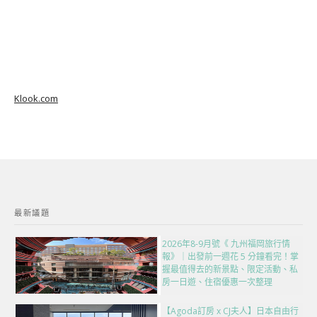
Klook.com
最新議題
2026年8-9月號《 九州福岡旅行情
報》｜出發前一週花 5 分鐘看完！掌
握最值得去的新景點、限定活動、私
房一日遊、住宿優惠一次整理
【Agoda訂房 x CJ夫人】日本自由行