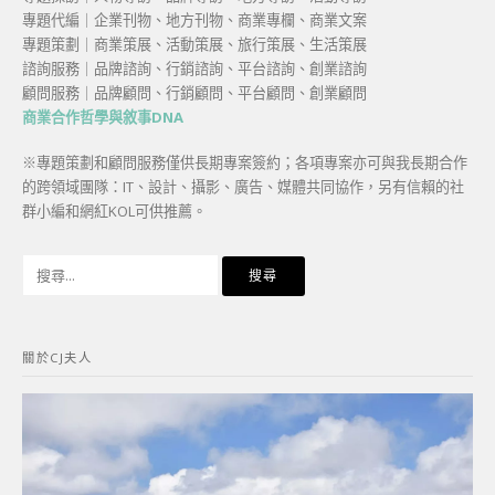
專題代編｜企業刊物、地方刊物、商業專欄、商業文案
專題策劃｜商業策展、活動策展、旅行策展、生活策展
諮詢服務｜品牌諮詢、行銷諮詢、平台諮詢、創業諮詢
顧問服務｜品牌顧問、行銷顧問、平台顧問、創業顧問
商業合作哲學與敘事DNA
※專題策劃和顧問服務僅供長期專案簽約；各項專案亦可與我長期合作
的跨領域團隊：IT、設計、攝影、廣告、媒體共同協作，另有信賴的社
群小編和網紅KOL可供推薦。
搜
尋
關
鍵
關於CJ夫人
字: