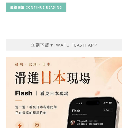
CONTINUE READING
立刻下載▼IWAFU FLASH APP