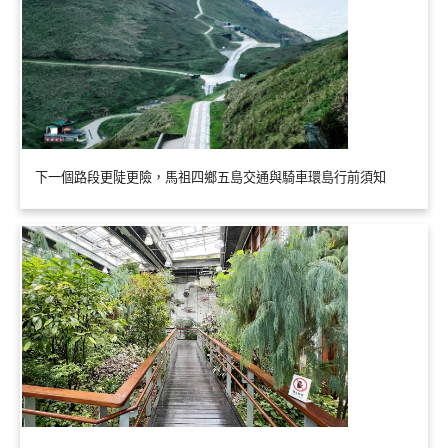
下一個路段更陡更險，馬祖四鄉五島交通與騎車環島行前須知