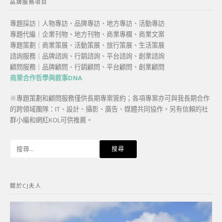
品牌服務項目
專題採訪｜人物專訪、品牌專訪、地方專訪、活動專訪
專題代編｜企業刊物、地方刊物、商業專欄、商業文案
專題策劃｜商業策展、活動策展、旅行策展、生活策展
諮詢服務｜品牌諮詢、行銷諮詢、平台諮詢、創業諮詢
顧問服務｜品牌顧問、行銷顧問、平台顧問、創業顧問
商業合作哲學與敘事DNA
※專題策劃和顧問服務僅供長期專案簽約；各項專案亦可與我長期合作
的跨領域團隊：IT、設計、攝影、廣告、媒體共同協作，另有信賴的社
群小編和網紅KOL可供推薦。
搜
尋
關
鍵
關於CJ夫人
字: