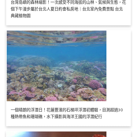
台灣島嶼的森林縮影！一次感受不同海拔的山林、氣候與生態，花
個下午漫步屬於台北人夏日約會私房地｜台北室內免費景點 台北
典藏植物園
一個晴朗的浮潛日！花蓮豐濱的石梯坪浮潛初體驗，目測超過30
種熱帶魚和珊瑚礁，水下攝影與海洋王國的浮潛紀行