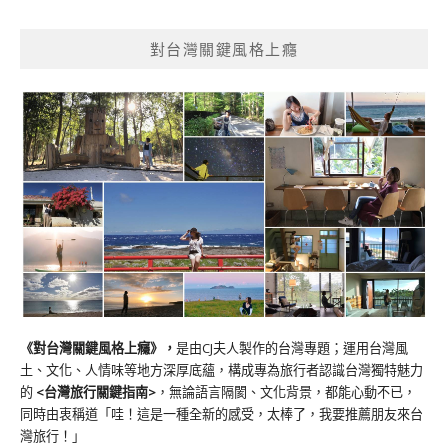
對台灣關鍵風格上癮
《對台灣關鍵風格上癮》
，
是由CJ夫人製作的台灣專題；運用台灣風
土、文化、人情味等地方深厚底蘊，構成專為旅行者認識台灣獨特魅力
的
<台灣旅行關鍵指南>
，無論語言隔閡、文化背景，都能心動不已，
同時由衷稱道「哇！這是一種全新的感受，太棒了，我要推薦朋友來台
灣旅行！」