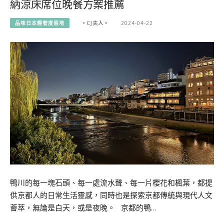
納涼床席位晚餐方案推薦
品味日本輕奢度假地
。CJ夫人。
2024-04-22
鴨川的每一塊石頭、每一處流水聲、每一片櫻花和楓葉，都提
供京都人的日常生活靈感，同時也是探索京都傳統與現代人文
薈萃，無論是白天，或是夜晚。 京都的鴨…