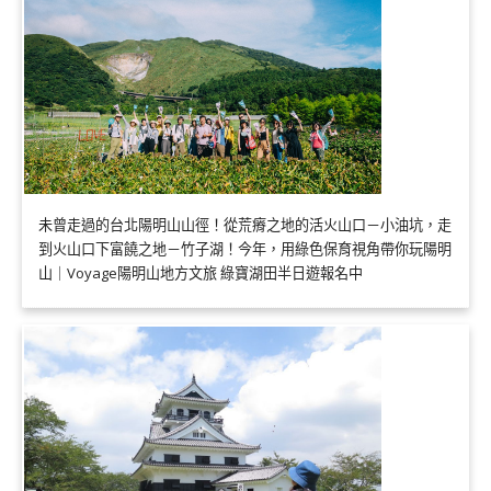
未曾走過的台北陽明山山徑！從荒瘠之地的活火山口－小油坑，走
到火山口下富饒之地－竹子湖！今年，用綠色保育視角帶你玩陽明
山｜Voyage陽明山地方文旅 綠寶湖田半日遊報名中