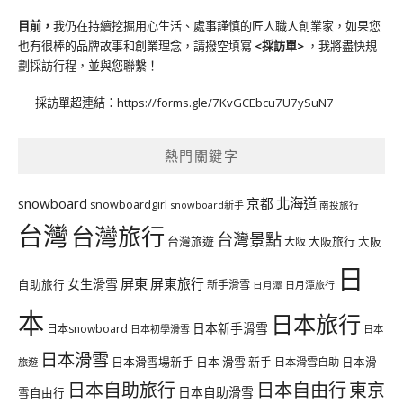
目前，
我仍在持續挖掘用心生活、處事謹慎的匠人職人創業家，如果您
也有很棒的品牌故事和創業理念，請撥空填寫
<
採訪單
>
，我將盡快規
劃採訪行程，並與您聯繫！
採訪單超連結：
https://forms.gle/7KvGCEbcu7U7ySuN7
熱門關鍵字
北海道
snowboard
京都
snowboardgirl
snowboard新手
南投旅行
台灣
台灣旅行
台灣景點
台灣旅遊
大阪旅行
大阪
大阪
日
屏東
屏東旅行
女生滑雪
自助旅行
新手滑雪
日月潭旅行
日月潭
本
日本旅行
日本新手滑雪
日本snowboard
日本初學滑雪
日本
日本滑雪
日本滑雪場新手
日本 滑雪 新手
日本滑雪自助
日本滑
旅遊
日本自由行
日本自助旅行
東京
日本自助滑雪
雪自由行