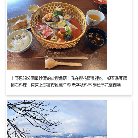
上野恩賜公園最珍藏的賞櫻角落！我在櫻花窗景裡吃一頓春季豆腐
懷石料理｜東京上野賞櫻推薦午餐 老字號料亭 韻松亭花籠御膳