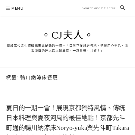
Skip
MENU
to
content
。CJ夫人。
關於當代文化體驗採集與紀錄的一切。「目前正在旅居各地，挖掘用心生活、處
事謹慎的匠人職人創業家，一起共榮、共好！」
標籤:
鴨川納涼床餐廳
夏日的一期一會！展現京都獨特風情、傳統
日本料理與夏夜河風的最佳地點！京都先斗
町通的鴨川納涼床Noryo-yuka與先斗町Takara