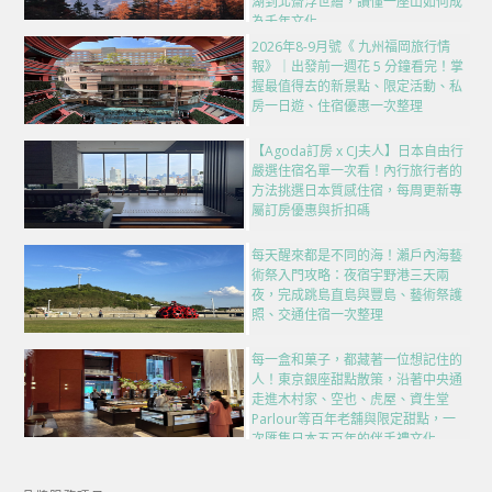
湖到北齋浮世繪，讀懂一座山如何成
為千年文化
2026年8-9月號《 九州福岡旅行情
報》｜出發前一週花 5 分鐘看完！掌
握最值得去的新景點、限定活動、私
房一日遊、住宿優惠一次整理
【Agoda訂房 x CJ夫人】日本自由行
嚴選住宿名單一次看！內行旅行者的
方法挑選日本質感住宿，每周更新專
屬訂房優惠與折扣碼
每天醒來都是不同的海！瀨戶內海藝
術祭入門攻略：夜宿宇野港三天兩
夜，完成跳島直島與豐島、藝術祭護
照、交通住宿一次整理
每一盒和菓子，都藏著一位想記住的
人！東京銀座甜點散策，沿著中央通
走進木村家、空也、虎屋、資生堂
Parlour等百年老舖與限定甜點，一
次匯集日本五百年的伴手禮文化