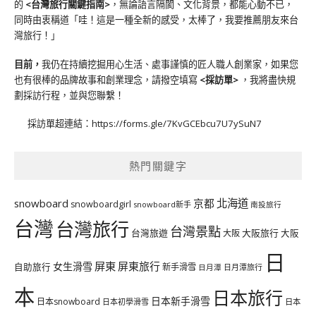
的
<台灣旅行關鍵指南>
，無論語言隔閡、文化背景，都能心動不已，
同時由衷稱道「哇！這是一種全新的感受，太棒了，我要推薦朋友來台
灣旅行！」
目前，
我仍在持續挖掘用心生活、處事謹慎的匠人職人創業家，如果您
也有很棒的品牌故事和創業理念，請撥空填寫
<
採訪單
>
，我將盡快規
劃採訪行程，並與您聯繫！
採訪單超連結：
https://forms.gle/7KvGCEbcu7U7ySuN7
熱門關鍵字
北海道
snowboard
京都
snowboardgirl
snowboard新手
南投旅行
台灣
台灣旅行
台灣景點
台灣旅遊
大阪旅行
大阪
大阪
日
屏東
屏東旅行
女生滑雪
自助旅行
新手滑雪
日月潭旅行
日月潭
本
日本旅行
日本新手滑雪
日本snowboard
日本初學滑雪
日本