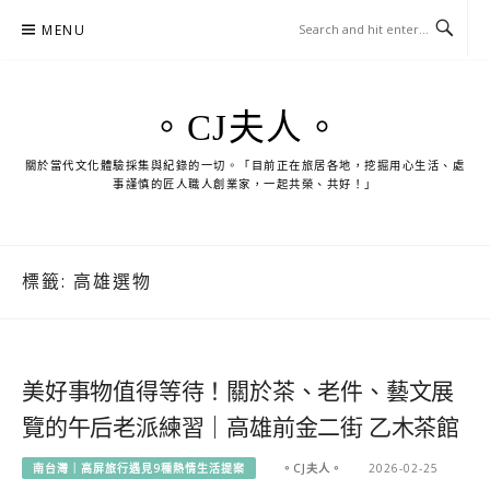
Skip
MENU
to
content
。CJ夫人。
關於當代文化體驗採集與紀錄的一切。「目前正在旅居各地，挖掘用心生活、處
事謹慎的匠人職人創業家，一起共榮、共好！」
標籤:
高雄選物
美好事物值得等待！關於茶、老件、藝文展
覽的午后老派練習｜高雄前金二街 乙木茶館
南台灣｜高屏旅行遇見9種熱情生活提案
。CJ夫人。
2026-02-25