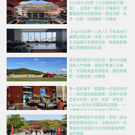
2026年8-9月號《 九州福岡旅行情
報》｜出發前一週花 5 分鐘看完！掌
握最值得去的新景點、限定活動、私
房一日遊、住宿優惠一次整理
【Agoda訂房 x CJ夫人】日本自由行
嚴選住宿名單一次看！內行旅行者的
方法挑選日本質感住宿，每周更新專
屬訂房優惠與折扣碼
每天醒來都是不同的海！瀨戶內海藝
術祭入門攻略：夜宿宇野港三天兩
夜，完成跳島直島與豐島、藝術祭護
照、交通住宿一次整理
每一盒和菓子，都藏著一位想記住的
人！東京銀座甜點散策，沿著中央通
走進木村家、空也、虎屋、資生堂
Parlour等百年老舖與限定甜點，一
次匯集日本五百年的伴手禮文化
從狐狸神使到千本鳥居，走進一座由
願望堆疊而成的山｜京都自由行一定
要來的伏見稻荷大社與8個最值得停
留的風景