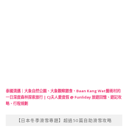
泰國清邁｜大象自然公園、大象觀察餵食、Baan Kang Wat藝術村的
一日深度森林探索旅行 | CJ夫人愛度假 @ Funliday 旅遊回憶、遊記攻
略、行程規劃
【日本冬季滑雪專題】超過50篇自助滑雪攻略