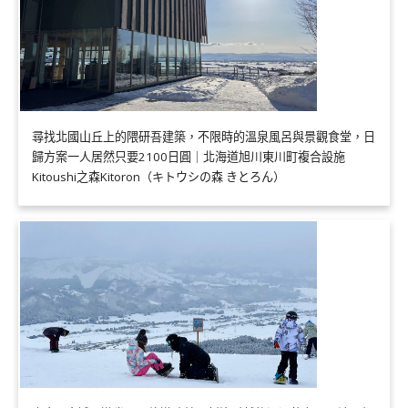
尋找北國山丘上的隈研吾建築，不限時的溫泉風呂與景觀食堂，日
歸方案一人居然只要2100日圓｜北海道旭川東川町複合設施
Kitoushi之森Kitoron（キトウシの森 きとろん）