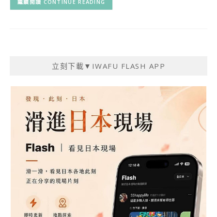
CONTINUE READING
立刻下載▼IWAFU FLASH APP