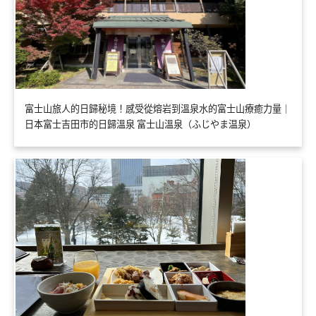
富士山旅人的日歸秘境！感受從熔岩到溫泉水的富士山療癒力量｜
日本富士吉田市的日歸溫泉 富士山溫泉（ふじやま温泉）