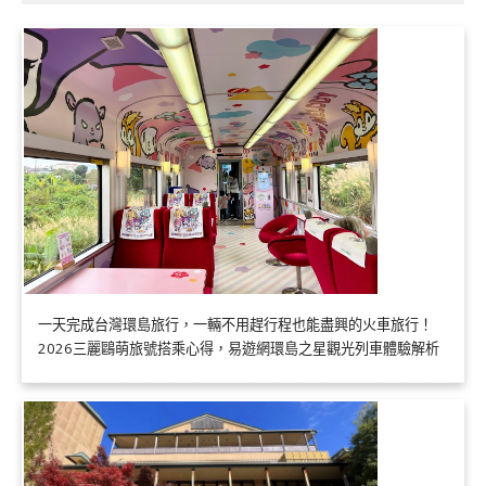
一天完成台灣環島旅行，一輛不用趕行程也能盡興的火車旅行！
2026三麗鷗萌旅號搭乘心得，易遊網環島之星觀光列車體驗解析