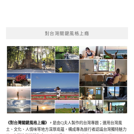
對台灣關鍵風格上癮
《對台灣關鍵風格上癮》
，
是由CJ夫人製作的台灣專題；運用台灣風
土、文化、人情味等地方深厚底蘊，構成專為旅行者認識台灣獨特魅力