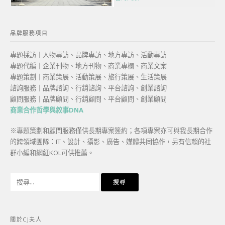
品牌服務項目
專題採訪｜人物專訪、品牌專訪、地方專訪、活動專訪
專題代編｜企業刊物、地方刊物、商業專欄、商業文案
專題策劃｜商業策展、活動策展、旅行策展、生活策展
諮詢服務｜品牌諮詢、行銷諮詢、平台諮詢、創業諮詢
顧問服務｜品牌顧問、行銷顧問、平台顧問、創業顧問
商業合作哲學與敘事DNA
※專題策劃和顧問服務僅供長期專案簽約；各項專案亦可與我長期合作
的跨領域團隊：IT、設計、攝影、廣告、媒體共同協作，另有信賴的社
群小編和網紅KOL可供推薦。
搜
尋
關
鍵
關於CJ夫人
字: