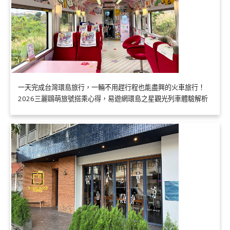
一天完成台灣環島旅行，一輛不用趕行程也能盡興的火車旅行！
2026三麗鷗萌旅號搭乘心得，易遊網環島之星觀光列車體驗解析