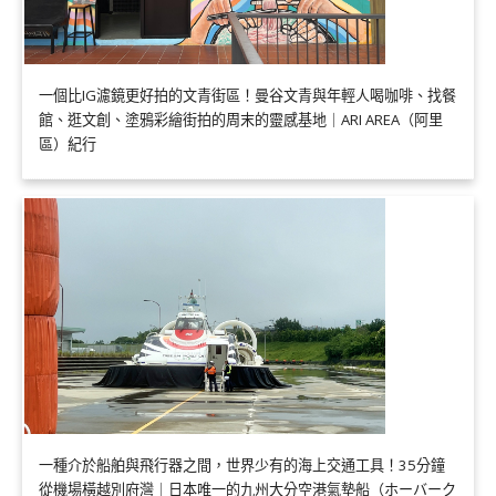
一個比IG濾鏡更好拍的文青街區！曼谷文青與年輕人喝咖啡、找餐
館、逛文創、塗鴉彩繪街拍的周末的靈感基地｜ARI AREA（阿里
區）紀行
一種介於船舶與飛行器之間，世界少有的海上交通工具！35分鐘
從機場橫越別府灣｜日本唯一的九州大分空港氣墊船（ホーバーク