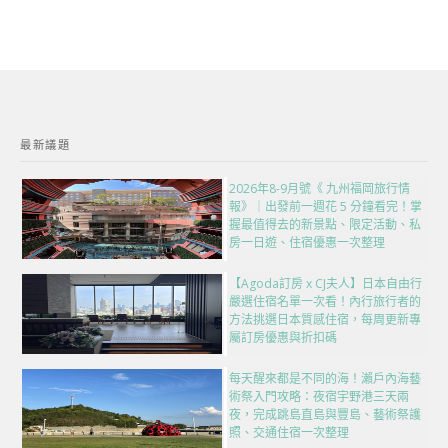
最新議題
2026年8-9月號《 九州福岡旅行情
報》｜出發前一週花 5 分鐘看完！掌
握最值得去的新景點、限定活動、私
房一日遊、住宿優惠一次整理
【Agoda訂房 x CJ夫人】日本自由行
嚴選住宿名單一次看！內行旅行者的
方法挑選日本質感住宿，每周更新專
屬訂房優惠與折扣碼
每天醒來都是不同的海！瀨戶內海藝
術祭入門攻略：夜宿宇野港三天兩
夜，完成跳島直島與豐島、藝術祭護
照、交通住宿一次整理