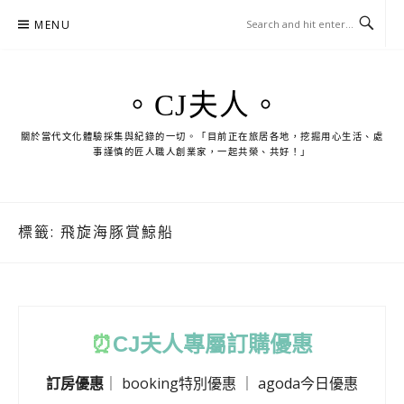
Skip
MENU
to
content
。CJ夫人。
關於當代文化體驗採集與紀錄的一切。「目前正在旅居各地，挖掘用心生活、處
事謹慎的匠人職人創業家，一起共榮、共好！」
標籤:
飛旋海豚賞鯨船
⏰
CJ
夫人專屬訂購優惠
訂房優惠
｜
booking特別優惠
｜
agoda今日優惠