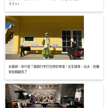
ラフト）
去蘭嶼，穿什麼？蘭嶼行李打包帶好帶滿！女生騎車、玩水、防曬
穿搭都顧到了