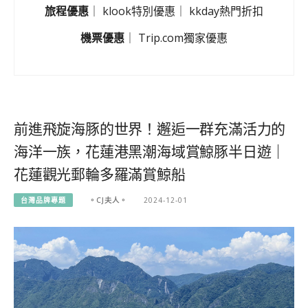
旅程優惠
｜
klook特別優惠
｜
kkday熱門折扣
機票優惠
｜
Trip.com獨家優惠
前進飛旋海豚的世界！邂逅一群充滿活力的
海洋一族，花蓮港黑潮海域賞鯨豚半日遊｜
花蓮觀光郵輪多羅滿賞鯨船
台灣品牌專題
。CJ夫人。
2024-12-01