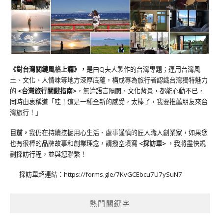
《對台灣關鍵風格上癮》
，
是由CJ夫人製作的台灣專題；運用台灣風
土、文化、人情味等地方深厚底蘊，構成專為旅行者認識台灣獨特魅力
的
<台灣旅行關鍵指南>
，無論語言隔閡、文化背景，都能心動不已，
同時由衷稱道「哇！這是一種全新的感受，太棒了，我要推薦朋友來台
灣旅行！」
目前，
我仍在持續挖掘用心生活、處事謹慎的匠人職人創業家，如果您
也有很棒的品牌故事和創業理念，請撥空填寫
<
採訪單
>
，我將盡快規
劃採訪行程，並與您聯繫！
採訪單超連結：
https://forms.gle/7KvGCEbcu7U7ySuN7
熱門關鍵字