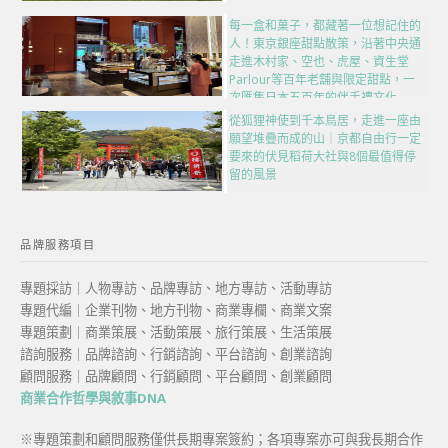
每一盒和菓子，都藏著一位想記住的
人！東京銀座甜點散策，沿著中央通
走進木村家、空也、虎屋、資生堂
Parlour等百年老舖與限定甜點，一
次匯集日本五百年的伴手禮文化
從狐狸神使到千本鳥居，走進一座由
願望堆疊而成的山｜京都自由行一定
要來的伏見稻荷大社與8個最值得停
留的風景
品牌服務項目
專題採訪｜人物專訪、品牌專訪、地方專訪、活動專訪
專題代編｜企業刊物、地方刊物、商業專欄、商業文案
專題策劃｜商業策展、活動策展、旅行策展、生活策展
諮詢服務｜品牌諮詢、行銷諮詢、平台諮詢、創業諮詢
顧問服務｜品牌顧問、行銷顧問、平台顧問、創業顧問
商業合作哲學與敘事DNA
※專題策劃和顧問服務僅供長期專案簽約；各項專案亦可與我長期合作