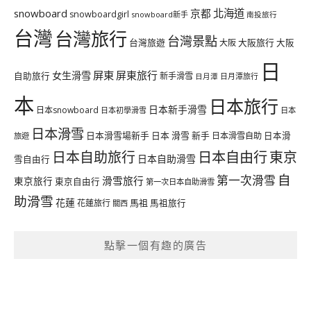
北海道
snowboard
京都
snowboardgirl
snowboard新手
南投旅行
台灣
台灣旅行
台灣景點
台灣旅遊
大阪旅行
大阪
大阪
日
屏東
屏東旅行
女生滑雪
自助旅行
新手滑雪
日月潭旅行
日月潭
本
日本旅行
日本新手滑雪
日本snowboard
日本初學滑雪
日本
日本滑雪
日本滑雪場新手
日本 滑雪 新手
日本滑雪自助
日本滑
旅遊
日本自由行
日本自助旅行
東京
日本自助滑雪
雪自由行
自
第一次滑雪
滑雪旅行
東京旅行
東京自由行
第一次日本自助滑雪
助滑雪
花蓮
馬祖
花蓮旅行
馬祖旅行
關西
點擊一個有趣的廣告