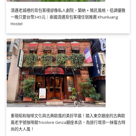
清邁老城裡的背包客棧卻像私人劇院，蘭納 × 殖民風格，低調優雅
一晚只要台幣345元｜泰國清邁背包客棧住宿推薦 Khunluang
Hostel
重現昭和咖啡文化與古典歐風的美好早晨！踏入東京銀座的古典歐
風老字號咖啡館Tricolore Ginza銀座本店，為旅行增添一抹復古時
尚的大人風！