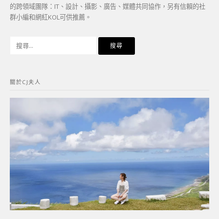
的跨領域團隊：IT、設計、攝影、廣告、媒體共同協作，另有信賴的社
群小編和網紅KOL可供推薦。
搜
尋
關
鍵
關於CJ夫人
字: