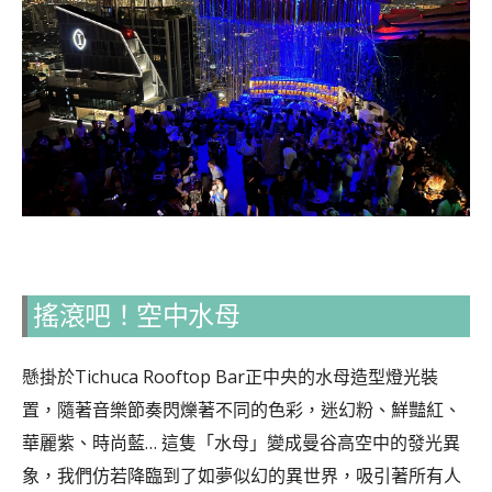
搖滾吧！空中水母
懸掛於Tichuca Rooftop Bar正中央的水母造型燈光裝
置，隨著音樂節奏閃爍著不同的色彩，迷幻粉、鮮豔紅、
華麗紫、時尚藍… 這隻「水母」變成曼谷高空中的發光異
象，我們仿若降臨到了如夢似幻的異世界，吸引著所有人