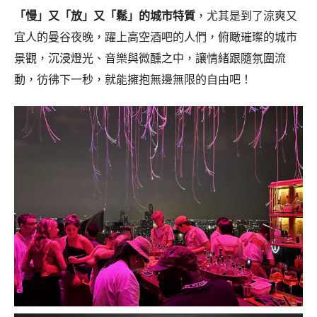
「慢」又「放」又「鬆」的城市特質
，尤其是到了涼爽又
宜人的曼谷夜晚，躍上高空酒吧的人們，俯瞰璀璨的城市
景觀，沉浸燈光、音樂與微醺之中，讓情緒跟隨氛圍流
動，彷彿下一秒，就能擁抱無邊無限的自由吧！