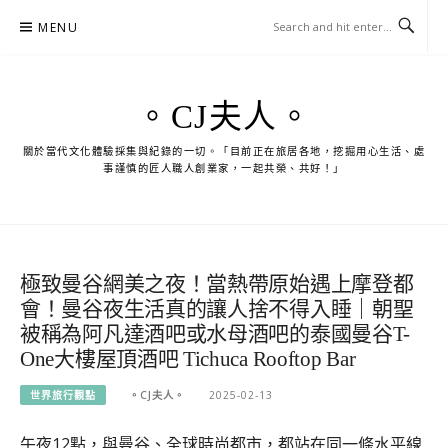
Skip
MENU
to
content
。CJ夫人。
關於當代文化體驗採集與紀錄的一切。「目前正在旅居各地，挖掘用心生活、處
事謹慎的匠人職人創業家，一起共榮、共好！」
極致曼谷網美之夜！當熱帶原始遇上摩登都
會！曼谷夜生活真的讓人捨不得入睡｜朝聖
被稱為阿凡達酒吧或水母酒吧的泰國曼谷T-
One大樓屋頂酒吧 Tichuca Rooftop Bar
世界旅行觀點
。CJ夫人。
2025-02-13
午夜12點，與曼谷、全球時尚都市，都站在同一條水平線