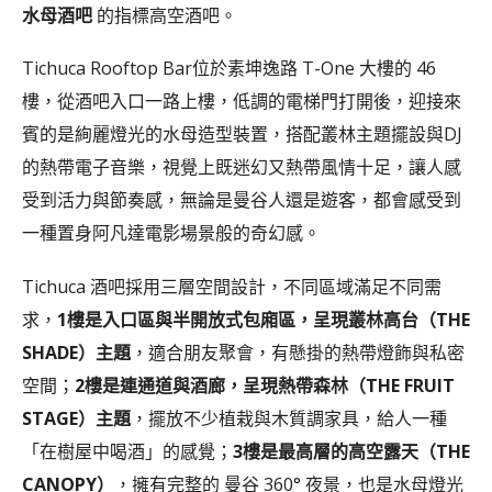
水母酒吧
的指標高空酒吧。
Tichuca Rooftop Bar位於素坤逸路 T-One 大樓的 46
樓，從酒吧入口一路上樓，低調的電梯門打開後，迎接來
賓的是絢麗燈光的水母造型裝置，搭配叢林主題擺設與DJ
的熱帶電子音樂，視覺上既迷幻又熱帶風情十足，讓人感
受到活力與節奏感，無論是曼谷人還是遊客，都會感受到
一種置身阿凡達電影場景般的奇幻感。
Tichuca 酒吧採用三層空間設計，不同區域滿足不同需
求，
1樓是入口區與半開放式包廂區，呈現叢林高台（THE
SHADE）主題
，適合朋友聚會，有懸掛的熱帶燈飾與私密
空間；
2樓是連通道與酒廊，呈現熱帶森林（THE FRUIT
STAGE）主題
，擺放不少植栽與木質調家具，給人一種
「在樹屋中喝酒」的感覺；
3樓是最高層的高空露天（THE
CANOPY）
，擁有完整的 曼谷 360° 夜景，也是水母燈光