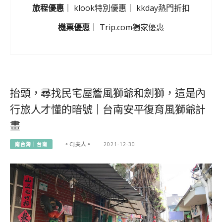
旅程優惠
｜
klook特別優惠
｜
kkday熱門折扣
機票優惠
｜
Trip.com獨家優惠
抬頭，尋找民宅屋簷風獅爺和劍獅，這是內
行旅人才懂的暗號｜台南安平復育風獅爺計
畫
南台灣｜台南
。CJ夫人。
2021-12-30