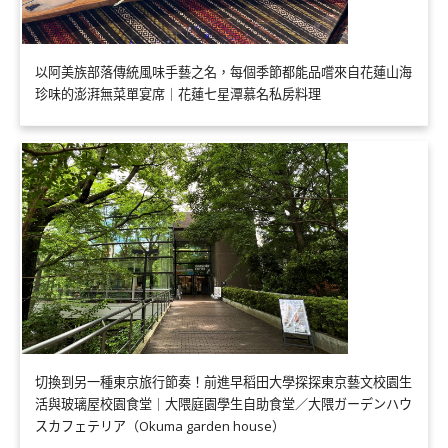
以阿美族部落傳統風味手藝之名，每個季節都能品嚐來自花蓮山海
珍味的澎湃無菜單宴席｜花蓮七星潭慕名私房料理
切換到另一種東京旅行節奏！前進早稻田大學探探東京藝文校園生
活與玻璃屋校園食堂｜大隈庭園學生自助食堂／大隈ガーデンハウ
スカフェテリア（Okuma garden house）