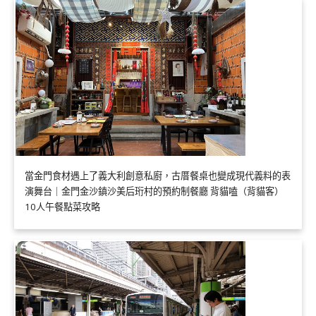
當金門食材遇上了義大利創意私廚，古厝餐桌也變成現代義料的表
演舞台｜金門金沙鎮沙美后珩村的預約制餐廳 背貓嗑（背貓客）
10人午餐點菜攻略