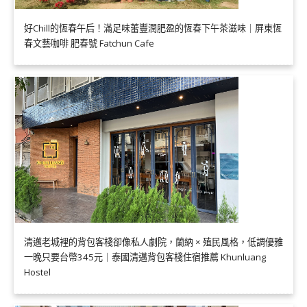
好Chill的恆春午后！滿足味蕾豐潤肥盈的恆春下午茶滋味｜屏東恆
春文藝咖啡 肥春號 Fatchun Cafe
清邁老城裡的背包客棧卻像私人劇院，蘭納 × 殖民風格，低調優雅
一晚只要台幣345元｜泰國清邁背包客棧住宿推薦 Khunluang
Hostel