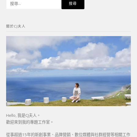
搜
尋
關
鍵
關於CJ夫人
字:
Hello, 我是CJ夫人。
歡迎來到我的專題工作室。
從事超過15年的新創事業、品牌營銷、數位媒體與社群經營等相關工作