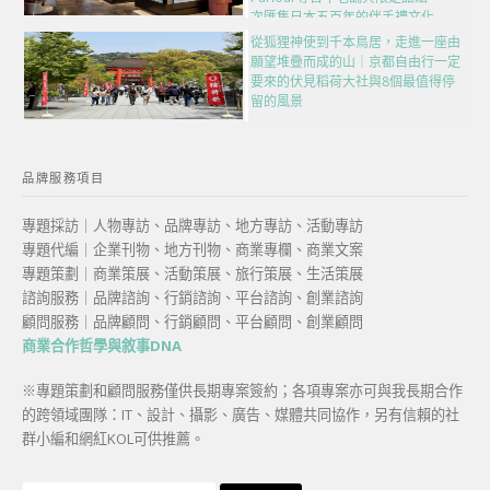
次匯集日本五百年的伴手禮文化
從狐狸神使到千本鳥居，走進一座由
願望堆疊而成的山｜京都自由行一定
要來的伏見稻荷大社與8個最值得停
留的風景
品牌服務項目
專題採訪｜人物專訪、品牌專訪、地方專訪、活動專訪
專題代編｜企業刊物、地方刊物、商業專欄、商業文案
專題策劃｜商業策展、活動策展、旅行策展、生活策展
諮詢服務｜品牌諮詢、行銷諮詢、平台諮詢、創業諮詢
顧問服務｜品牌顧問、行銷顧問、平台顧問、創業顧問
商業合作哲學與敘事DNA
※專題策劃和顧問服務僅供長期專案簽約；各項專案亦可與我長期合作
的跨領域團隊：IT、設計、攝影、廣告、媒體共同協作，另有信賴的社
群小編和網紅KOL可供推薦。