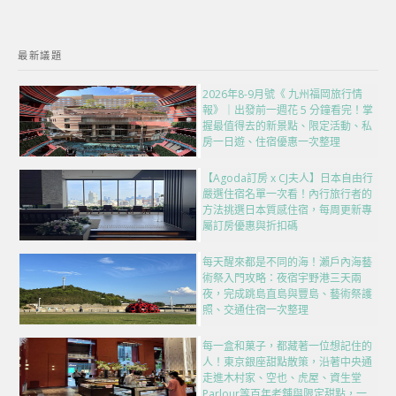
最新議題
2026年8-9月號《 九州福岡旅行情
報》｜出發前一週花 5 分鐘看完！掌
握最值得去的新景點、限定活動、私
房一日遊、住宿優惠一次整理
【Agoda訂房 x CJ夫人】日本自由行
嚴選住宿名單一次看！內行旅行者的
方法挑選日本質感住宿，每周更新專
屬訂房優惠與折扣碼
每天醒來都是不同的海！瀨戶內海藝
術祭入門攻略：夜宿宇野港三天兩
夜，完成跳島直島與豐島、藝術祭護
照、交通住宿一次整理
每一盒和菓子，都藏著一位想記住的
人！東京銀座甜點散策，沿著中央通
走進木村家、空也、虎屋、資生堂
Parlour等百年老舖與限定甜點，一