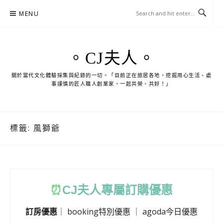
Skip
MENU
to
content
。CJ夫人。
關於當代文化體驗採集與紀錄的一切。「目前正在旅居各地，挖掘用心生活、處
事謹慎的匠人職人創業家，一起共榮、共好！」
標籤:
風獅爺
⏰
CJ
夫人專屬訂購優惠
訂房優惠
｜
booking特別優惠
｜
agoda今日優惠