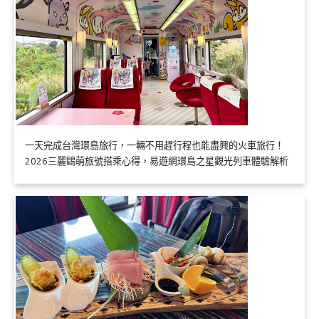
一天完成台灣環島旅行，一輛不用趕行程也能盡興的火車旅行！
2026三麗鷗萌旅號搭乘心得，易遊網環島之星觀光列車體驗解析