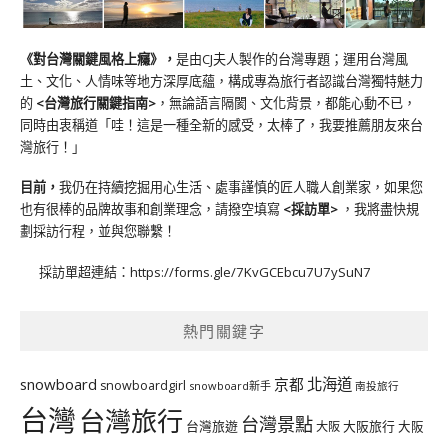
《對台灣關鍵風格上癮》
，
是由CJ夫人製作的台灣專題；運用台灣風
土、文化、人情味等地方深厚底蘊，構成專為旅行者認識台灣獨特魅力
的
<台灣旅行關鍵指南>
，無論語言隔閡、文化背景，都能心動不已，
同時由衷稱道「哇！這是一種全新的感受，太棒了，我要推薦朋友來台
灣旅行！」
目前，
我仍在持續挖掘用心生活、處事謹慎的匠人職人創業家，如果您
也有很棒的品牌故事和創業理念，請撥空填寫
<
採訪單
>
，我將盡快規
劃採訪行程，並與您聯繫！
採訪單超連結：
https://forms.gle/7KvGCEbcu7U7ySuN7
熱門關鍵字
北海道
snowboard
京都
snowboardgirl
snowboard新手
南投旅行
台灣
台灣旅行
台灣景點
台灣旅遊
大阪旅行
大阪
大阪