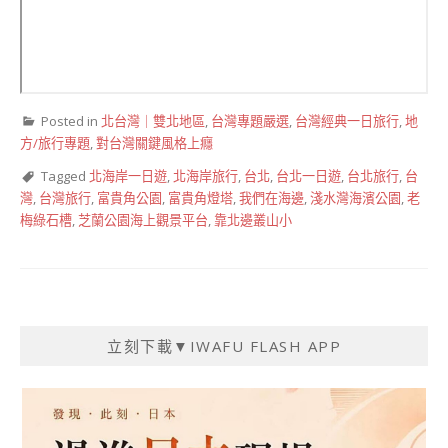
Posted in
北台灣｜雙北地區
,
台灣專題嚴選
,
台灣經典一日旅行
,
地
方/旅行專題
,
對台灣關鍵風格上癮
Tagged
北海岸一日遊
,
北海岸旅行
,
台北
,
台北一日遊
,
台北旅行
,
台
灣
,
台灣旅行
,
富貴角公園
,
富貴角燈塔
,
我們在海邊
,
淺水灣海濱公園
,
老
梅綠石槽
,
芝蘭公園海上觀景平台
,
靠北邊叢山小
立刻下載▼IWAFU FLASH APP