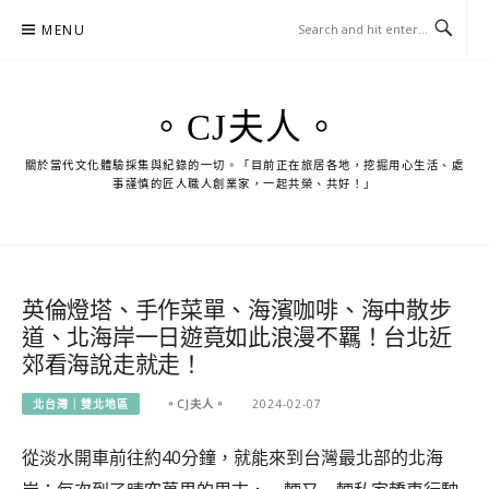
Skip
MENU
to
content
。CJ夫人。
關於當代文化體驗採集與紀錄的一切。「目前正在旅居各地，挖掘用心生活、處
事謹慎的匠人職人創業家，一起共榮、共好！」
英倫燈塔、手作菜單、海濱咖啡、海中散步
道、北海岸一日遊竟如此浪漫不羈！台北近
郊看海說走就走！
北台灣｜雙北地區
。CJ夫人。
2024-02-07
從淡水開車前往約40分鐘，就能來到台灣最北部的北海