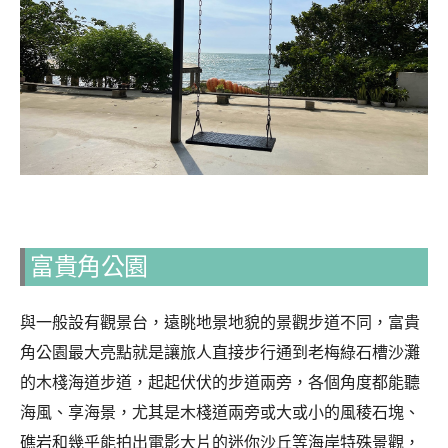
富貴角公園
與一般設有觀景台，遠眺地景地貌的景觀步道不同，富貴
角公園最大亮點就是讓旅人直接步行通到老梅綠石槽沙灘
的木棧海道步道，起起伏伏的步道兩旁，各個角度都能聽
海風、享海景，尤其是木棧道兩旁或大或小的風稜石塊、
礁岩和幾乎能拍出電影大片的迷你沙丘等海岸特殊景觀，