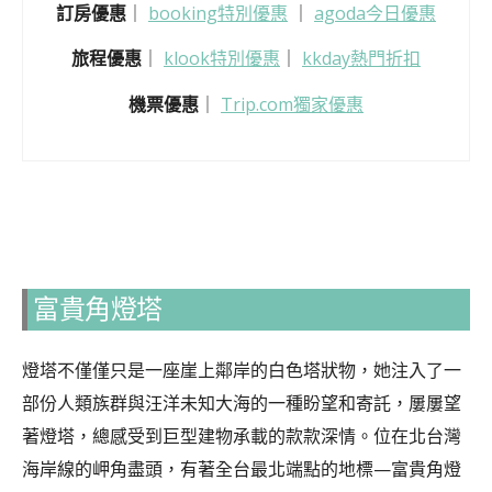
訂房優惠
｜
booking特別優惠
｜
agoda今日優惠
旅程優惠
｜
klook特別優惠
｜
kkday熱門折扣
機票優惠
｜
Trip.com獨家優惠
富貴角燈塔
燈塔不僅僅只是一座崖上鄰岸的白色塔狀物，她注入了一
部份人類族群與汪洋未知大海的一種盼望和寄託，屢屢望
著燈塔，總感受到巨型建物承載的款款深情。位在北台灣
海岸線的岬角盡頭，有著全台最北端點的地標—富貴角燈