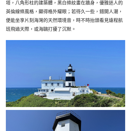
塔，八角形柱的建築體，黑白條紋畫在牆身，優雅迷人的
英倫線條風格，顯得格外耀眼；若待久一些，錯開人潮，
便能坐享片刻海灣的天然環境音，時不時抬頭看見遠程航
班飛過天際，或海鷗打擾了沉默。