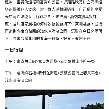
建物：富貴角燈塔和富貴角公園，近距離欣賞佇立海岬燈
塔的優雅迷人姿態，當一群人潮離開過後，自己還能享受
天然海畔環境音；除此之外，也推薦沿線2間別具設計
感、強烈店家風格的海洋景觀餐廳與下午茶咖啡廳，最後
再來到愈夜愈熱鬧的淺水灣海濱公園，沉醉在今日夕陽落
下，原來台灣北部的看海一日遊，好令人眷戀不已。
一日行程
上午：富貴角公園>富貴角燈塔>靠北邊叢山小吃午餐
下午：老梅綠石槽>我們在海邊>芝蘭公園海上觀景平台>
淺水灣海濱公園