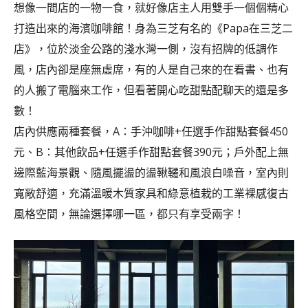
想像一間店的一物一食，就好像店主人用雙手一個個精心
打造出來的海濱咖啡館！身為三芝有名的《Papa在三芝二
店》，位於淡金公路的淺水灣一側，沒有招牌的低調作
風，店內卻是座無虛席，有的人是自己來的在看書、也有
的人搬了電腦來工作，但看著開心吃甜點配聊天的還是多
數！
店內供應兩種套餐，A：手沖咖啡+任選手作甜點套餐450
元、B：其他飲品+任選手作甜點套餐390元；戶外配上無
邊際藍海景觀、隨風擺盪的盪鞦韆和風浪白噪音，室內則
寬敞舒適，充滿溫暖木質家具和綠意植栽的工業裸感復古
風格空間，無論選擇哪一區，都只有享受兩字！