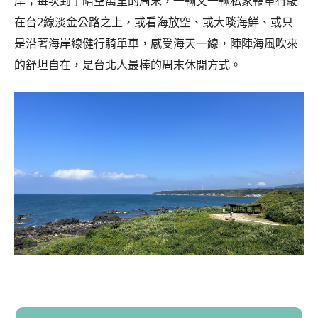
岸；每次到了晴空萬里的周末，一輛又一輛私家轎車行駛
在台2線淡金公路之上，或看海放空、或大啖海鮮、或只
是沿著海岸線健行騎單車，感受海天一線，陣陣海風吹來
的舒坦自在，是台北人最棒的周末休閒方式。