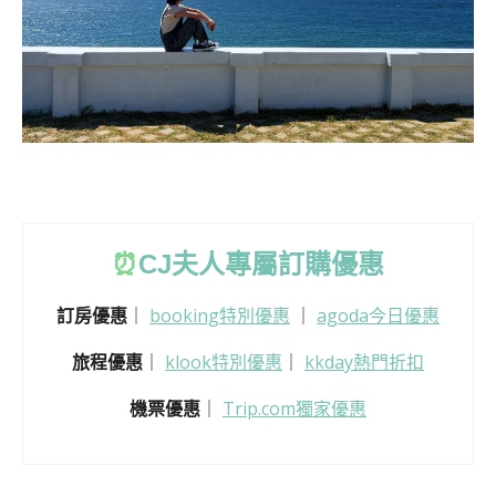
⏰
CJ
夫人專屬訂購優惠
訂房優惠
｜
booking特別優惠
｜
agoda今日優惠
旅程優惠
｜
klook特別優惠
｜
kkday熱門折扣
機票優惠
｜
Trip.com獨家優惠