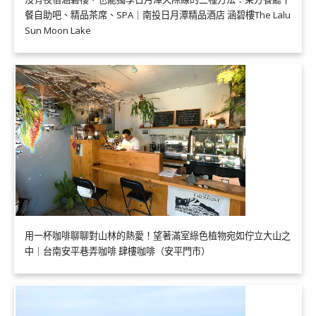
餐自助吧、精品茶席、SPA｜南投日月潭精品酒店 涵碧樓The Lalu
Sun Moon Lake
用一杯咖啡聊聊對山林的熱愛！望著滿室綠色植物宛如佇立大山之
中｜台南安平巷弄咖啡 肆樓咖啡（安平門市）