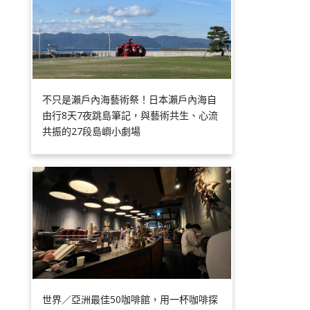
不只是瀨戶內海藝術祭！日本瀨戶內海自
由行8天7夜跳島筆記，與藝術共生、心流
共振的27段島嶼小劇場
世界／亞洲最佳50咖啡館，用一杯咖啡探