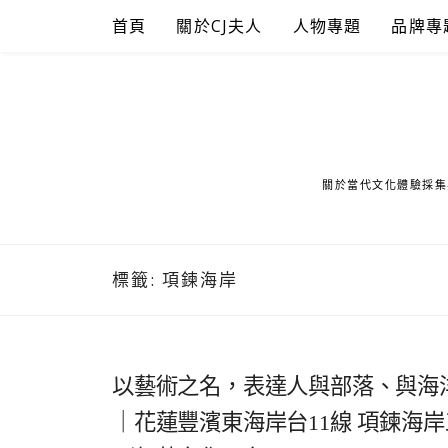
Skip
首頁
關於CJ夫人
人物專題
品牌專
to
content
關於當代文化體驗採集
標籤:
項鍊海岸
以藝術之名，表達人與部落、與海
｜花蓮豐濱東海岸台11線 項鍊海岸工作