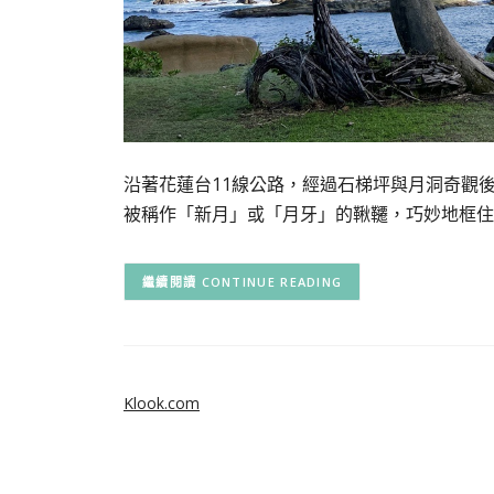
沿著花蓮台11線公路，經過石梯坪與月洞奇觀
被稱作「新月」或「月牙」的鞦韆，巧妙地框住
CONTINUE READING
Klook.com