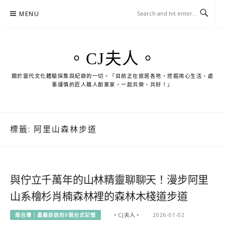
Skip
MENU
to
content
。CJ夫人。
關於當代文化體驗採集與紀錄的一切。「目前正在旅居各地，挖掘用心生活、處
事謹慎的匠人職人創業家，一起共榮、共好！」
標籤:
阿里山森林步道
與佇立千萬年的山林精靈聊聊天！漫步阿里
山系檜杉肖楠森林裡的森林木棧道步道
南台灣｜嘉義訴說的8個台式記憶
。CJ夫人。
2026-01-02