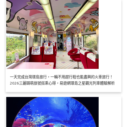
一天完成台灣環島旅行，一輛不用趕行程也能盡興的火車旅行！
2026三麗鷗萌旅號搭乘心得，易遊網環島之星觀光列車體驗解析