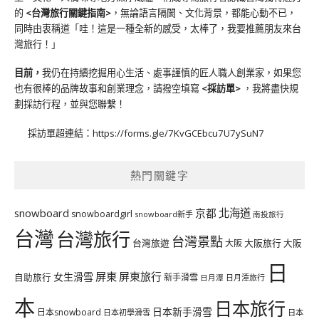
的
<台灣旅行關鍵指南>
，無論語言隔閡、文化背景，都能心動不已，
同時由衷稱道「哇！這是一種全新的感受，太棒了，我要推薦朋友來台
灣旅行！」
目前，
我仍在持續挖掘用心生活、處事謹慎的匠人職人創業家，如果您
也有很棒的品牌故事和創業理念，請撥空填寫
<
採訪單
>
，我將盡快規
劃採訪行程，並與您聯繫！
採訪單超連結：
https://forms.gle/7KvGCEbcu7U7ySuN7
熱門關鍵字
北海道
snowboard
京都
snowboardgirl
snowboard新手
南投旅行
台灣
台灣旅行
台灣景點
台灣旅遊
大阪旅行
大阪
大阪
日
屏東
屏東旅行
女生滑雪
自助旅行
新手滑雪
日月潭旅行
日月潭
本
日本旅行
日本新手滑雪
日本snowboard
日本初學滑雪
日本