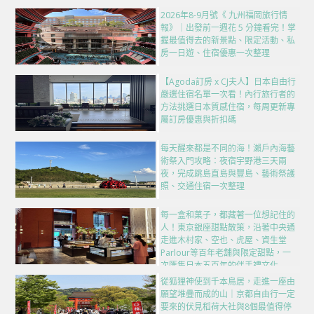
2026年8-9月號《 九州福岡旅行情
報》｜出發前一週花 5 分鐘看完！掌
握最值得去的新景點、限定活動、私
房一日遊、住宿優惠一次整理
【Agoda訂房 x CJ夫人】日本自由行
嚴選住宿名單一次看！內行旅行者的
方法挑選日本質感住宿，每周更新專
屬訂房優惠與折扣碼
每天醒來都是不同的海！瀨戶內海藝
術祭入門攻略：夜宿宇野港三天兩
夜，完成跳島直島與豐島、藝術祭護
照、交通住宿一次整理
每一盒和菓子，都藏著一位想記住的
人！東京銀座甜點散策，沿著中央通
走進木村家、空也、虎屋、資生堂
Parlour等百年老舖與限定甜點，一
次匯集日本五百年的伴手禮文化
從狐狸神使到千本鳥居，走進一座由
願望堆疊而成的山｜京都自由行一定
要來的伏見稻荷大社與8個最值得停