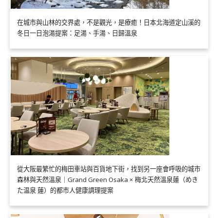
在城市與山林的交界處，不是觀光，是療癒！日本北海道定山溪的
冬日一日泡湯提案：足湯、手湯、日歸溫泉
從大阪最繁忙的梅田車站與百貨地下街，找到另一座會呼吸的城市
森林與天然溫泉｜Grand Green Osaka × 梅北天然溫泉蓮（めき
た温泉 蓮）的都市人健康調理提案