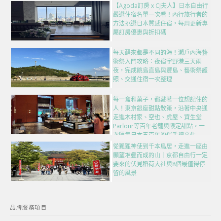
【Agoda訂房 x CJ夫人】日本自由行
嚴選住宿名單一次看！內行旅行者的
方法挑選日本質感住宿，每周更新專
屬訂房優惠與折扣碼
每天醒來都是不同的海！瀨戶內海藝
術祭入門攻略：夜宿宇野港三天兩
夜，完成跳島直島與豐島、藝術祭護
照、交通住宿一次整理
每一盒和菓子，都藏著一位想記住的
人！東京銀座甜點散策，沿著中央通
走進木村家、空也、虎屋、資生堂
Parlour等百年老舖與限定甜點，一
次匯集日本五百年的伴手禮文化
從狐狸神使到千本鳥居，走進一座由
願望堆疊而成的山｜京都自由行一定
要來的伏見稻荷大社與8個最值得停
留的風景
品牌服務項目