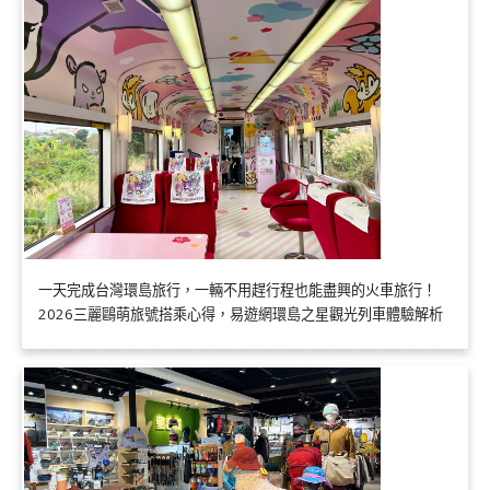
一天完成台灣環島旅行，一輛不用趕行程也能盡興的火車旅行！
2026三麗鷗萌旅號搭乘心得，易遊網環島之星觀光列車體驗解析