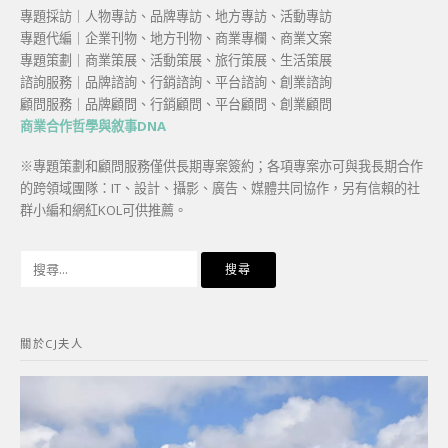
專題採訪｜人物專訪、品牌專訪、地方專訪、活動專訪
專題代編｜企業刊物、地方刊物、商業專欄、商業文案
專題策劃｜商業策展、活動策展、旅行策展、生活策展
諮詢服務｜品牌諮詢、行銷諮詢、平台諮詢、創業諮詢
顧問服務｜品牌顧問、行銷顧問、平台顧問、創業顧問
商業合作哲學與敘事DNA
※專題策劃和顧問服務僅供長期專案簽約；各項專案亦可與我長期合作
的跨領域團隊：IT、設計、攝影、廣告、媒體共同協作，另有信賴的社
群小編和網紅KOL可供推薦。
搜
尋
關
鍵
關於CJ夫人
字: