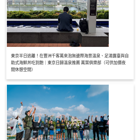
東京半日逃離！在豐洲千客萬來泡無邊際海景溫泉、足湯露臺與自
助式海鮮丼吃到飽｜東京日歸溫泉推薦 萬葉俱樂部（可供加價夜
間休憩空間）