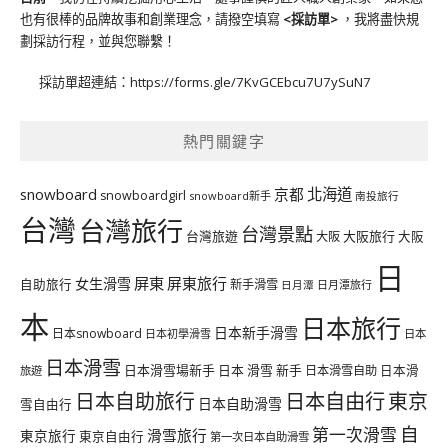
也有很棒的品牌故事和創業理念，請撥空填寫
<
採訪單
>
，我將盡快規
劃採訪行程，並與您聯繫！
採訪單超連結：
https://forms.gle/7KvGCEbcu7U7ySuN7
熱門關鍵字
北海道
snowboard
京都
snowboardgirl
snowboard新手
南投旅行
台灣
台灣旅行
台灣景點
台灣旅遊
大阪旅行
大阪
大阪
日
屏東
屏東旅行
女生滑雪
自助旅行
新手滑雪
日月潭旅行
日月潭
本
日本旅行
日本新手滑雪
日本snowboard
日本初學滑雪
日本
日本滑雪
日本滑雪場新手
日本 滑雪 新手
日本滑雪自助
日本滑
旅遊
日本自由行
日本自助旅行
東京
日本自助滑雪
雪自由行
自
第一次滑雪
滑雪旅行
東京旅行
東京自由行
第一次日本自助滑雪