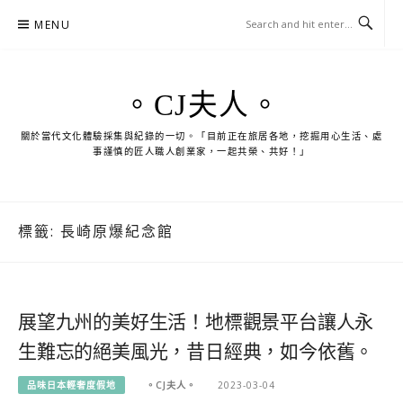
Skip
MENU
to
content
。CJ夫人。
關於當代文化體驗採集與紀錄的一切。「目前正在旅居各地，挖掘用心生活、處
事謹慎的匠人職人創業家，一起共榮、共好！」
標籤:
長崎原爆紀念館
展望九州的美好生活！地標觀景平台讓人永
生難忘的絕美風光，昔日經典，如今依舊。
品味日本輕奢度假地
。CJ夫人。
2023-03-04