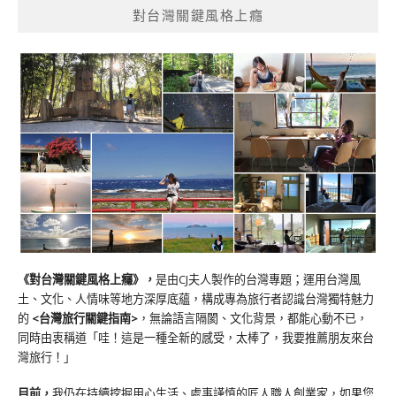
對台灣關鍵風格上癮
《對台灣關鍵風格上癮》
，
是由CJ夫人製作的台灣專題；運用台灣風
土、文化、人情味等地方深厚底蘊，構成專為旅行者認識台灣獨特魅力
的
<台灣旅行關鍵指南>
，無論語言隔閡、文化背景，都能心動不已，
同時由衷稱道「哇！這是一種全新的感受，太棒了，我要推薦朋友來台
灣旅行！」
目前，
我仍在持續挖掘用心生活、處事謹慎的匠人職人創業家，如果您