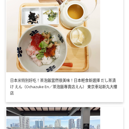
日本米特別好吃！茶泡飯當然很美味！日本輕食新選擇 だし茶漬
け えん（Ochazuke En／茶泡飯專賣店えん） 東京車站新丸大樓
店